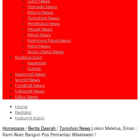
Sulut News
Manado News
Bitung News
Tomohon News
Minahasa News
Minsel News
Minut News
Bolmong Raya News
Mitra News
Nusa Utara News
Budaya Sulut
Kesenian
Kuliner
Nasional News
World News
Football News
Editorial News
Ekbis News
Home
Redaksi
Hubungi Kami
Homepage
/
Berita Daerah
/
Tomohon News
Lokon Meletus, Eman :
Kami Akan Bangun Pos Pemantau Wisatawan !