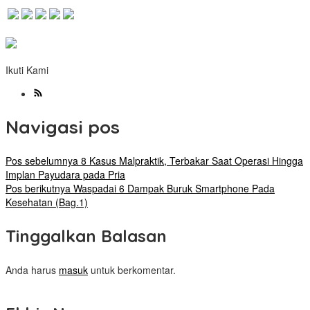
Ikuti Kami
Navigasi pos
Pos sebelumnya
8 Kasus Malpraktik, Terbakar Saat Operasi Hingga
Implan Payudara pada Pria
Pos berikutnya
Waspadai 6 Dampak Buruk Smartphone Pada
Kesehatan (Bag.1)
Tinggalkan Balasan
Anda harus
masuk
untuk berkomentar.