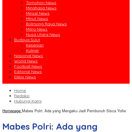
Tomohon News
Minahasa News
Minsel News
Minut News
Bolmong Raya News
Mitra News
Nusa Utara News
Budaya Sulut
Kesenian
Kuliner
Nasional News
World News
Football News
Editorial News
Ekbis News
Home
Redaksi
Hubungi Kami
Homepage
Mabes Polri: Ada yang Mengaku Jadi Pembunuh Sisca Yofie
Mabes Polri: Ada yang