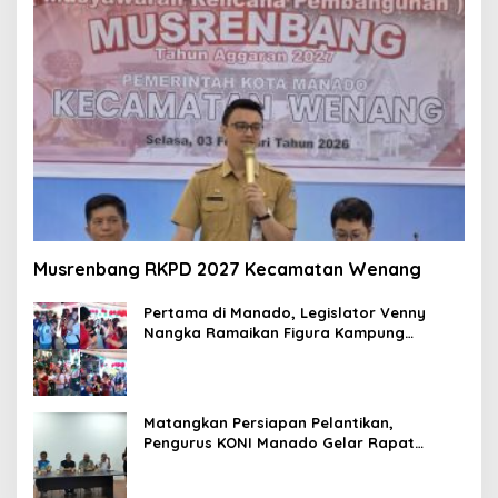
Musrenbang RKPD 2027 Kecamatan Wenang
Pertama di Manado, Legislator Venny
Nangka Ramaikan Figura Kampung
Titiwungen Utara
Matangkan Persiapan Pelantikan,
Pengurus KONI Manado Gelar Rapat
Perdana