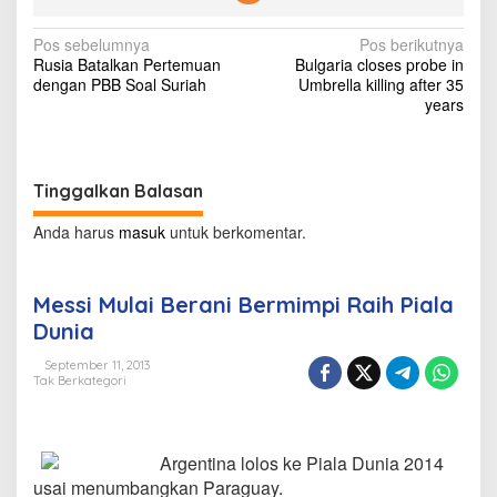
r
m
N
Pos sebelumnya
Pos berikutnya
i
Rusia Batalkan Pertemuan
Bulgaria closes probe in
m
a
dengan PBB Soal Suriah
Umbrella killing after 35
p
v
years
i
R
i
a
g
i
h
Tinggalkan Balasan
a
P
s
i
Anda harus
masuk
untuk berkomentar.
a
i
l
a
p
Messi Mulai Berani Bermimpi Raih Piala
D
o
Dunia
u
n
s
September 11, 2013
i
Tak Berkategori
a
Argentina lolos ke Piala Dunia 2014
usai menumbangkan Paraguay.