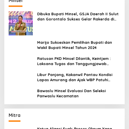
Minsel
Dibuka Bupati Minsel, GSJA Daerah II Sulut
dan Gorontalo Sukses Gelar Rakerda di
Amurang
Marijo Sukseskan Pemilihan Bupati dan
Wakil Bupati Minsel Tahun 2024
Ratusan PKD Minsel Dilantik, Keintjem :
Laksana Tugas dan Tanggungjawab
Dengan Baik
Libur Panjang, Kakanwil Pantau Kondisi
Lapas Amurang dan Ajak WBP Patuhi
Aturan Yang Berlaku
Bawaslu Minsel Evaluasi Dan Seleksi
Panwaslu Kecamatan
Mitra
Ketua Aliansi Suak: Proses Oknum Yang