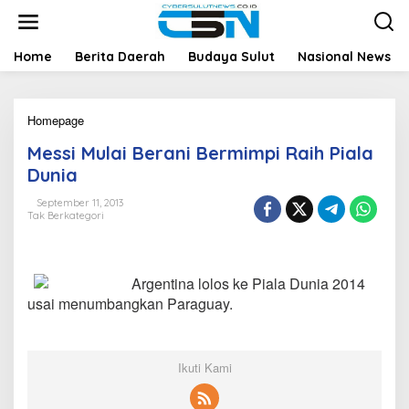
L
e
w
a
Home
Berita Daerah
Budaya Sulut
Nasional News
t
i
k
Homepage
M
e
e
k
Messi Mulai Berani Bermimpi Raih Piala
s
o
s
n
Dunia
i
t
M
e
September 11, 2013
Tak Berkategori
u
n
l
a
i
Argentina lolos ke Piala Dunia 2014
B
e
usai menumbangkan Paraguay.
r
a
n
i
Ikuti Kami
B
e