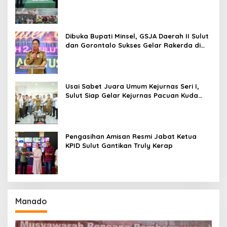
Baru Antusias Serap Materi Literasi
Penyiaran
Dibuka Bupati Minsel, GSJA Daerah II Sulut
dan Gorontalo Sukses Gelar Rakerda di
Amurang
Usai Sabet Juara Umum Kejurnas Seri I,
Sulut Siap Gelar Kejurnas Pacuan Kuda
Seri II Piala Presiden di Tompaso
Pengasihan Amisan Resmi Jabat Ketua
KPID Sulut Gantikan Truly Kerap
Manado