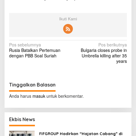
Ikuti Kami
N
Pos sebelumnya
Pos berikutnya
Rusia Batalkan Pertemuan
Bulgaria closes probe in
a
dengan PBB Soal Suriah
Umbrella killing after 35
v
years
i
g
Tinggalkan Balasan
a
s
Anda harus
masuk
untuk berkomentar.
i
p
Ekbis News
o
s
FIFGROUP Hadirkan “Hajatan Cabang” di