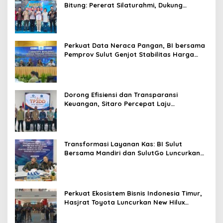
Bitung: Pererat Silaturahmi, Dukung
Ekonomi Lokal & Tawarkan Beragam
Promo Khusus
Perkuat Data Neraca Pangan, BI bersama
Pemprov Sulut Genjot Stabilitas Harga
dan Kendalikan Inflasi
Dorong Efisiensi dan Transparansi
Keuangan, Sitaro Percepat Laju
Digitalisasi Transaksi Bersama BI Sulut
Transformasi Layanan Kas: BI Sulut
Bersama Mandiri dan SulutGo Luncurkan
Sentra Kas Mitra Utama, Jangkau Wilayah
Kepulauan
Perkuat Ekosistem Bisnis Indonesia Timur,
Hasjrat Toyota Luncurkan New Hilux
Generasi ke-9 di Manado