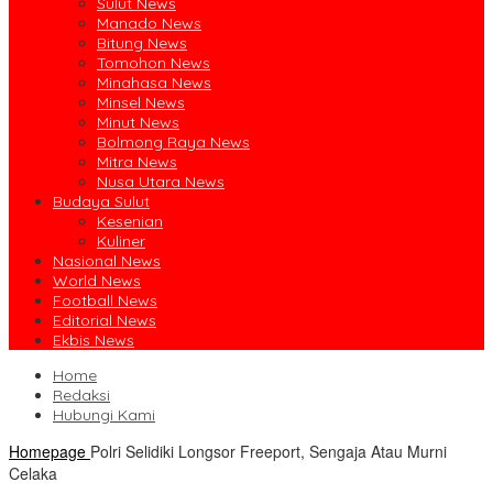
Sulut News
Manado News
Bitung News
Tomohon News
Minahasa News
Minsel News
Minut News
Bolmong Raya News
Mitra News
Nusa Utara News
Budaya Sulut
Kesenian
Kuliner
Nasional News
World News
Football News
Editorial News
Ekbis News
Home
Redaksi
Hubungi Kami
Homepage
Polri Selidiki Longsor Freeport, Sengaja Atau Murni
Celaka