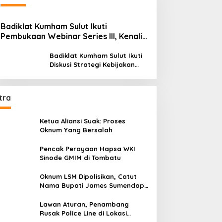
Badiklat Kumham Sulut Ikuti
Pembukaan Webinar Series III, Kenali
Potensimu Maksimalkan Performamu
Badiklat Kumham Sulut Ikuti
Diskusi Strategi Kebijakan
Permenkumham No 15 Tahun
2020
tra
Ketua Aliansi Suak: Proses
Oknum Yang Bersalah
Pencak Perayaan Hapsa WKI
Sinode GMIM di Tombatu
Oknum LSM Dipolisikan, Catut
Nama Bupati James Sumendap
dan Tipu Investor Rp 200 Juta
Lawan Aturan, Penambang
Rusak Police Line di Lokasi