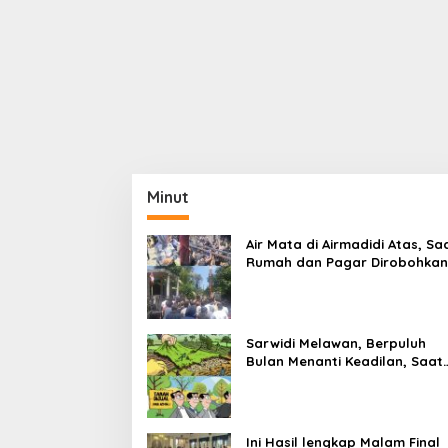
Minut
Air Mata di Airmadidi Atas, Sa
Rumah dan Pagar Dirobohkan
Harapan Keadilan Belum Pa
Sarwidi Melawan, Berpuluh
Bulan Menanti Keadilan, Saat
Eksekusi Menjelang Justru
Harapan Diuji
Ini Hasil lengkap Malam Final