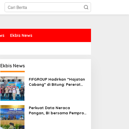
ews
Ekbis News
Ekbis News
FIFGROUP Hadirkan “Hajatan
Cabang” di Bitung: Pererat
Silaturahmi, Dukung Ekonomi
Lokal & Tawarkan Beragam
Promo Khusus
Perkuat Data Neraca
Pangan, BI bersama Pemprov
Sulut Genjot Stabilitas Harga
dan Kendalikan Inflasi