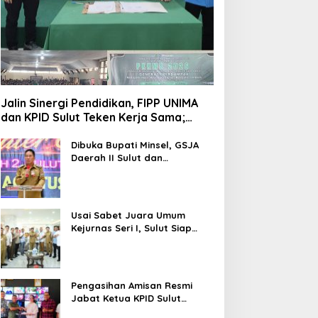
Jalin Sinergi Pendidikan, FIPP UNIMA
dan KPID Sulut Teken Kerja Sama;
Mahasiswa Baru Antusias Serap Materi
Literasi Penyiaran
Dibuka Bupati Minsel, GSJA
Daerah II Sulut dan
Gorontalo Sukses Gelar
Rakerda di Amurang
Usai Sabet Juara Umum
Kejurnas Seri I, Sulut Siap
Gelar Kejurnas Pacuan Kuda
Seri II Piala Presiden di
Tompaso
Pengasihan Amisan Resmi
Jabat Ketua KPID Sulut
Gantikan Truly Kerap