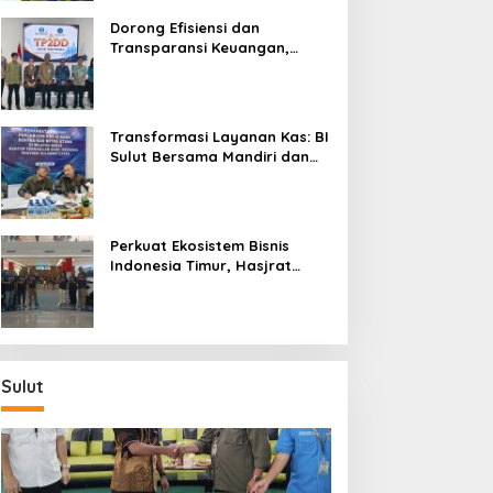
Dorong Efisiensi dan
Transparansi Keuangan,
Sitaro Percepat Laju
Digitalisasi Transaksi
Bersama BI Sulut
Transformasi Layanan Kas: BI
Sulut Bersama Mandiri dan
SulutGo Luncurkan Sentra
Kas Mitra Utama, Jangkau
Wilayah Kepulauan
Perkuat Ekosistem Bisnis
Indonesia Timur, Hasjrat
Toyota Luncurkan New Hilux
Generasi ke-9 di Manado
Sulut