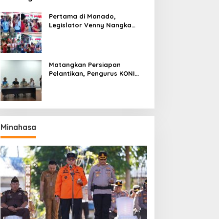
Pertama di Manado,
Legislator Venny Nangka
Ramaikan Figura Kampung
Titiwungen Utara
Matangkan Persiapan
Pelantikan, Pengurus KONI
Manado Gelar Rapat
Perdana
Minahasa