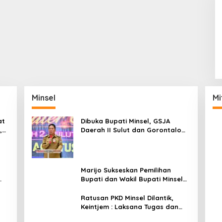
Minsel
Mi
at
Dibuka Bupati Minsel, GSJA
,
Daerah II Sulut dan Gorontalo
dam
Sukses Gelar Rakerda di
Amurang
Marijo Sukseskan Pemilihan
Bupati dan Wakil Bupati Minsel
Tahun 2024
Ratusan PKD Minsel Dilantik,
Keintjem : Laksana Tugas dan
Tanggungjawab Dengan Baik