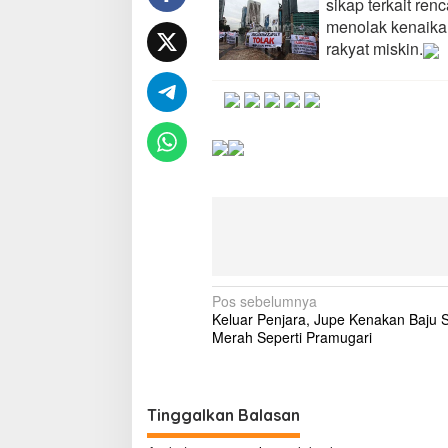
sikap terkait re
M
menolak kenaika
e
rakyat miskin.
n
d
u
a
:
T
o
l
a
k
K
e
n
a
N
Pos sebelumnya
i
Keluar Penjara, Jupe Kenakan Baju 
k
a
Merah Seperti Pramugari
a
v
n
B
i
B
M
g
Tinggalkan Balasan
T
a
a