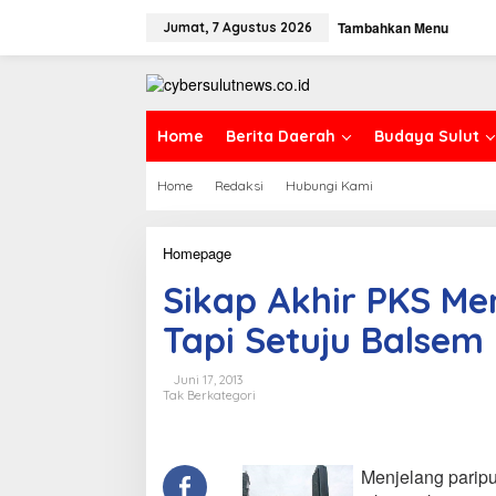
L
Tambahkan Menu
e
Jumat, 7 Agustus 2026
w
a
t
i
k
Home
Berita Daerah
Budaya Sulut
e
k
Home
Redaksi
Hubungi Kami
o
n
t
e
Homepage
S
n
i
Sikap Akhir PKS Me
k
a
Tapi Setuju Balsem
p
A
k
Juni 17, 2013
h
Tak Berkategori
i
r
P
K
Menjelang parip
S