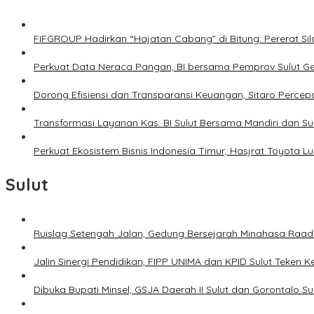
FIFGROUP Hadirkan “Hajatan Cabang” di Bitung: Pererat S
Perkuat Data Neraca Pangan, BI bersama Pemprov Sulut Genj
Dorong Efisiensi dan Transparansi Keuangan, Sitaro Percepat
Transformasi Layanan Kas: BI Sulut Bersama Mandiri dan S
Perkuat Ekosistem Bisnis Indonesia Timur, Hasjrat Toyota L
Sulut
Ruislag Setengah Jalan, Gedung Bersejarah Minahasa Raad d
Jalin Sinergi Pendidikan, FIPP UNIMA dan KPID Sulut Teken 
Dibuka Bupati Minsel, GSJA Daerah II Sulut dan Gorontalo 