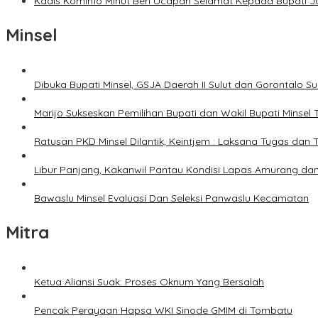
Kadis Kominfo Minut Beri Ucapan Selamat Kepada Bupati 
Minsel
Dibuka Bupati Minsel, GSJA Daerah II Sulut dan Gorontalo 
Marijo Sukseskan Pemilihan Bupati dan Wakil Bupati Minsel
Ratusan PKD Minsel Dilantik, Keintjem : Laksana Tugas da
Libur Panjang, Kakanwil Pantau Kondisi Lapas Amurang dan
Bawaslu Minsel Evaluasi Dan Seleksi Panwaslu Kecamatan
Mitra
Ketua Aliansi Suak: Proses Oknum Yang Bersalah
Pencak Perayaan Hapsa WKI Sinode GMIM di Tombatu