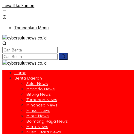
Lewati ke konten
Tambahkan Menu
Home
Berita Daerah
Sulut News
Manado News
Bitung News
Tomohon News
Minahasa News
Minsel News
Minut News
Bolmong Raya News
Mitra News
Nusa Utara News