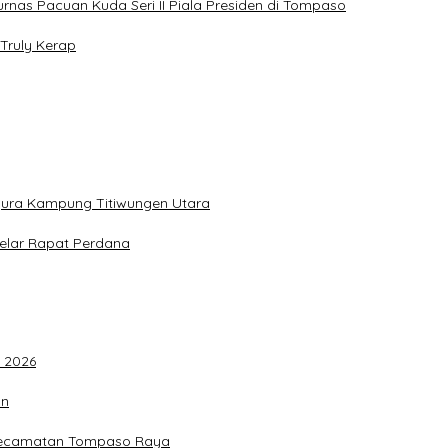
jurnas Pacuan Kuda Seri II Piala Presiden di Tompaso
Truly Kerap
gura Kampung Titiwungen Utara
elar Rapat Perdana
F 2026
an
 Kecamatan Tompaso Raya