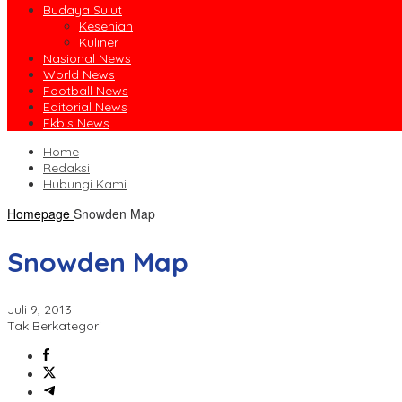
Budaya Sulut
Kesenian
Kuliner
Nasional News
World News
Football News
Editorial News
Ekbis News
Home
Redaksi
Hubungi Kami
Homepage
Snowden Map
Snowden Map
Juli 9, 2013
Tak Berkategori