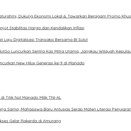
ilaturahmi, Dukung Ekonomi Lokal & Tawarkan Beragam Promo Khu
ot Stabilitas Harga dan Kendalikan Inflasi
 Laju Digitalisasi Transaksi Bersama BI Sulut
ulutGo Luncurkan Sentra Kas Mitra Utama, Jangkau Wilayah Kepula
uncurkan New Hilux Generasi ke-9 di Manado
i Titik Nol Manado Milik TNI-AL
Kerja Sama; Mahasiswa Baru Antusias Serap Materi Literasi Penyiara
Sukses Gelar Rakerda di Amurang