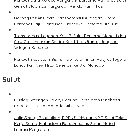
Perkuat Data Neraca Pangan, BI bersama Pemprov Sulut
Genjot Stabilitas Harga dan Kendalikan Inflasi
Dorong Efisiensi dan Transparansi Keuangan, Sitaro
Percepat Laju Digitalisasi Transaksi Bersama BI Sulut
Transformasi Layanan Kas: BI Sulut Bersama Mandiri dan
SulutGo Luncurkan Sentra Kas Mitra Utama, Jangkau
Wilayah Kepulauan
Perkuat Ekosistem Bisnis Indonesia Timur, Hasjrat Toyota
Luncurkan New Hilux Generasi ke-9 di Manado
Sulut
Ruislag Setengah Jalan, Gedung Bersejarah Minahasa
Raad di Titik Nol Manado Milik TNI-AL
Jalin Sinergi Pendidikan, FIPP UNIMA dan KPID Sulut Teken
Kerja Sama; Mahasiswa Baru Antusias Serap Materi
Literasi Penyiaran