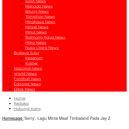
Sulut News
Manado News
Bitung News
Tomohon News
Minahasa News
Minsel News
Minut News
Bolmong Raya News
Mitra News
Nusa Utara News
Budaya Sulut
Kesenian
Kuliner
Nasional News
World News
Football News
Editorial News
Ekbis News
Home
Redaksi
Hubungi Kami
Homepage
'Sorry', Lagu Minta Maaf Timbaland Pada Jay Z