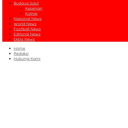
Budaya Sulut
Kesenian
Kuliner
Nasional News
World News
Football News
Editorial News
Ekbis News
Home
Redaksi
Hubungi Kami
Ruislag Setengah Jalan, Gedung Bersejarah Minahasa Raad di Titi
Jalin Sinergi Pendidikan, FIPP UNIMA dan KPID Sulut Teken Kerja 
Dibuka Bupati Minsel, GSJA Daerah II Sulut dan Gorontalo Sukses
Usai Sabet Juara Umum Kejurnas Seri I, Sulut Siap Gelar Kejurnas
Pengasihan Amisan Resmi Jabat Ketua KPID Sulut Gantikan Truly