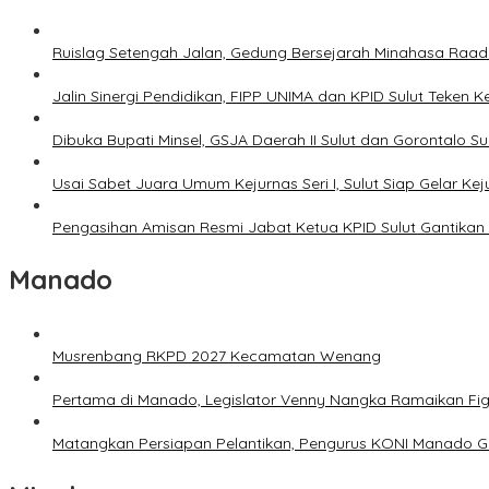
Ruislag Setengah Jalan, Gedung Bersejarah Minahasa Raad d
Jalin Sinergi Pendidikan, FIPP UNIMA dan KPID Sulut Teken 
Dibuka Bupati Minsel, GSJA Daerah II Sulut dan Gorontalo 
Usai Sabet Juara Umum Kejurnas Seri I, Sulut Siap Gelar Ke
Pengasihan Amisan Resmi Jabat Ketua KPID Sulut Gantikan 
Manado
Musrenbang RKPD 2027 Kecamatan Wenang
Pertama di Manado, Legislator Venny Nangka Ramaikan Fi
Matangkan Persiapan Pelantikan, Pengurus KONI Manado G