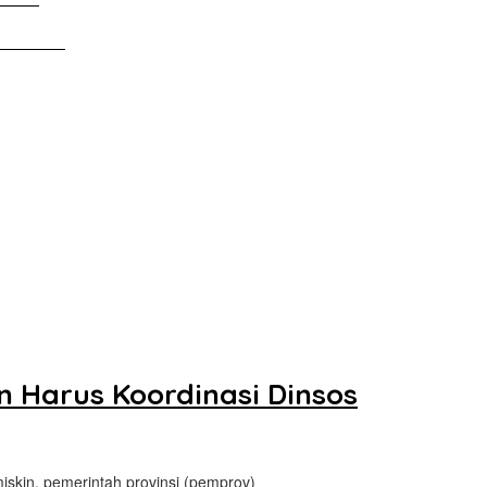
Tanah Air
 Harus Koordinasi Dinsos
kin, pemerintah provinsi (pemprov)