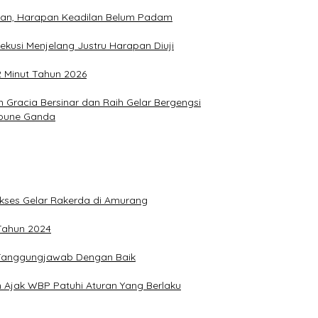
hkan, Harapan Keadilan Belum Padam
ekusi Menjelang Justru Harapan Diuji
2 Minut Tahun 2026
Gracia Bersinar dan Raih Gelar Bergengsi
Joune Ganda
Sukses Gelar Rakerda di Amurang
 Tahun 2024
n Tanggungjawab Dengan Baik
 Ajak WBP Patuhi Aturan Yang Berlaku