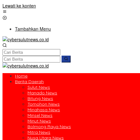
Lewati ke konten
Tambahkan Menu
Home
Berita Daerah
Sulut News
Manado News
Bitung News
Tomohon News
Minahasa News
Minsel News
Minut News
Bolmong Raya News
Mitra News
Nusa Utara News