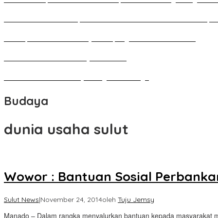
Pameran Besar Seni Rupa 2016 di Manado Dihadiri Ratusan Perupa 
Penutupan Festival Kebudayaan Jepang FBS Unima Semarak
Bedah Kemerdekaan Budaya Minahasa
Tarian Pato-Pato Ibu Dietje Dikagumi Mendagri
Budaya
dunia usaha sulut
Wowor : Bantuan Sosial Perbankan
Sulut News
|
November 24, 2014
oleh
Tuju Jemsy
Manado – Dalam rangka menyalurkan bantuan kepada masyarakat mis