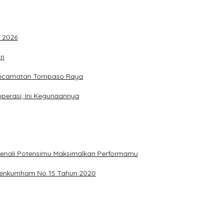
F 2026
an
 Kecamatan Tompaso Raya
perasi, Ini Kegunaannya
, Kenali Potensimu Maksimalkan Performamu
ermenkumham No 15 Tahun 2020