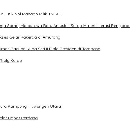
i Titik Nol Manado Milik TNI-AL
Kerja Sama; Mahasiswa Baru Antusias Serap Materi Literasi Penyiara
Sukses Gelar Rakerda di Amurang
jurnas Pacuan Kuda Seri II Piala Presiden di Tompaso
Truly Kerap
gura Kampung Titiwungen Utara
elar Rapat Perdana