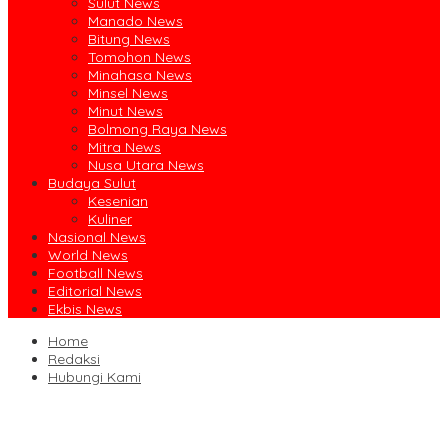
Sulut News
Manado News
Bitung News
Tomohon News
Minahasa News
Minsel News
Minut News
Bolmong Raya News
Mitra News
Nusa Utara News
Budaya Sulut
Kesenian
Kuliner
Nasional News
World News
Football News
Editorial News
Ekbis News
Home
Redaksi
Hubungi Kami
Ruislag Setengah Jalan, Gedung Bersejarah Minahasa Raad di