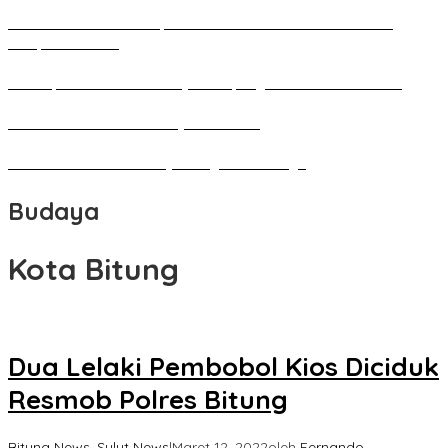
Pameran Besar Seni Rupa 2016 di Manado Dihadiri Ratusan
Perupa Tanah Air
Penutupan Festival Kebudayaan Jepang FBS Unima Semarak
Bedah Kemerdekaan Budaya Minahasa
Tarian Pato-Pato Ibu Dietje Dikagumi Mendagri
Budaya
Kota Bitung
Dua Lelaki Pembobol Kios Diciduk
Resmob Polres Bitung
Bitung News
,
Sulut News
|
Maret 12, 2022
oleh
Fernando