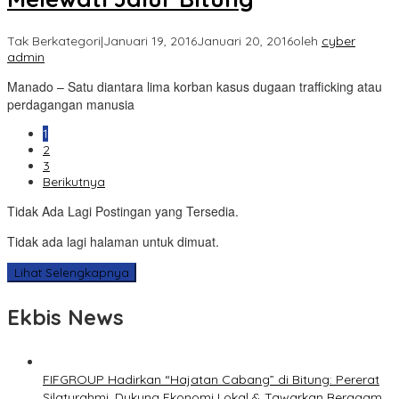
Tak Berkategori
|
Januari 19, 2016
Januari 20, 2016
oleh
cyber
admin
Manado – Satu diantara lima korban kasus dugaan trafficking atau
perdagangan manusia
1
2
3
Berikutnya
Tidak Ada Lagi Postingan yang Tersedia.
Tidak ada lagi halaman untuk dimuat.
Lihat Selengkapnya
Ekbis News
FIFGROUP Hadirkan “Hajatan Cabang” di Bitung: Pererat
Silaturahmi, Dukung Ekonomi Lokal & Tawarkan Beragam