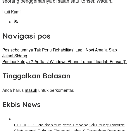
seorang penggemarnya di salah satu konser. Waduh..
Ikuti Kami
Navigasi pos
Pos sebelumnya
Tak Perlu Rehabilitasi Lagi, Novi Amalia Siap
Jalani Sidang
Pos berikutnya
7 Aplikasi Windows Phone Temani Ibadah Puasa (I)
Tinggalkan Balasan
Anda harus
masuk
untuk berkomentar.
Ekbis News
FIFGROUP Hadirkan “Hajatan Cabang” di Bitung: Pererat
Silaturahmi, Dukung Ekonomi Lokal & Tawarkan Beragam