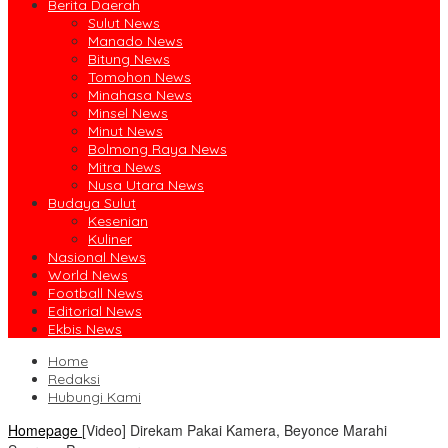
Berita Daerah
Sulut News
Manado News
Bitung News
Tomohon News
Minahasa News
Minsel News
Minut News
Bolmong Raya News
Mitra News
Nusa Utara News
Budaya Sulut
Kesenian
Kuliner
Nasional News
World News
Football News
Editorial News
Ekbis News
Home
Redaksi
Hubungi Kami
Homepage
[Video] Direkam Pakai Kamera, Beyonce Marahi