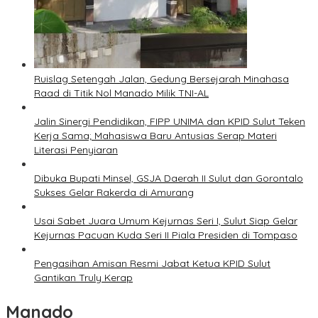
Ruislag Setengah Jalan, Gedung Bersejarah Minahasa
Raad di Titik Nol Manado Milik TNI-AL
Jalin Sinergi Pendidikan, FIPP UNIMA dan KPID Sulut Teken
Kerja Sama; Mahasiswa Baru Antusias Serap Materi
Literasi Penyiaran
Dibuka Bupati Minsel, GSJA Daerah II Sulut dan Gorontalo
Sukses Gelar Rakerda di Amurang
Usai Sabet Juara Umum Kejurnas Seri I, Sulut Siap Gelar
Kejurnas Pacuan Kuda Seri II Piala Presiden di Tompaso
Pengasihan Amisan Resmi Jabat Ketua KPID Sulut
Gantikan Truly Kerap
Manado