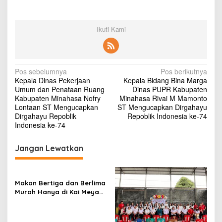
Ikuti Kami
N
Pos sebelumnya
Pos berikutnya
Kepala Dinas Pekerjaan
Kepala Bidang Bina Marga
a
Umum dan Penataan Ruang
Dinas PUPR Kabupaten
v
Kabupaten Minahasa Nofry
Minahasa Rivai M Mamonto
Lontaan ST Mengucapkan
ST Mengucapkan Dirgahayu
i
Dirgahayu Repoblik
Repoblik Indonesia ke-74
Indonesia ke-74
g
a
Jangan Lewatkan
s
i
p
Makan Bertiga dan Berlima
Murah Hanya di Kai Meya
o
Tomohon
s