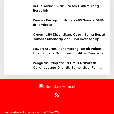
Ketua Aliansi Suak: Proses Oknum Yang
Bersalah
Pencak Perayaan Hapsa WKI Sinode GMIM
di Tombatu
Oknum LSM Dipolisikan, Catut Nama Bupati
James Sumendap dan Tipu Investor Rp
200 Juta
Lawan Aturan, Penambang Rusak Police
Line di Lokasi Tambang di Mitra: Tangkap
Mereka!!
Pengurus Panji Yosua GMIM Nazareth
Oarai Jepang Dilantik. Sumendap: Panji
Yosua harus Menjaga Dan Melindungi
Jemaat
www.cybersulutnews.co.id 2010-2025