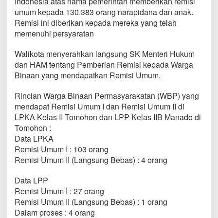
Indonesia atas nama pemerintah memberikan remisi
o
umum kepada 130.383 orang narapidana dan anak.
h
Remisi ini diberikan kepada mereka yang telah
o
n
memenuhi persyaratan
Walikota menyerahkan langsung SK Menteri Hukum
dan HAM tentang Pemberian Remisi kepada Warga
Binaan yang mendapatkan Remisi Umum.
Rincian Warga Binaan Permasyarakatan (WBP) yang
mendapat Remisi Umum I dan Remisi Umum II di
LPKA Kelas II Tomohon dan LPP Kelas IIB Manado di
Tomohon :
Data LPKA
Remisi Umum I : 103 orang
Remisi Umum II (Langsung Bebas) : 4 orang
Data LPP
Remisi Umum I : 27 orang
Remisi Umum II (Langsung Bebas) : 1 orang
Dalam proses : 4 orang