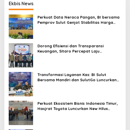
Ekbis News
Perkuat Data Neraca Pangan, BI bersama
Pemprov Sulut Genjot Stabilitas Harga
dan Kendalikan Inflasi
Dorong Efisiensi dan Transparansi
Keuangan, Sitaro Percepat Laju
Digitalisasi Transaksi Bersama BI Sulut
Transformasi Layanan Kas: BI Sulut
Bersama Mandiri dan SulutGo Luncurkan
Sentra Kas Mitra Utama, Jangkau Wilayah
Kepulauan
Perkuat Ekosistem Bisnis Indonesia Timur,
Hasjrat Toyota Luncurkan New Hilux
Generasi ke-9 di Manado