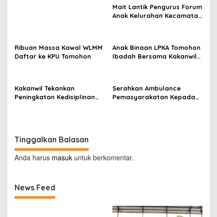
Mait Lantik Pengurus Forum
Anak Kelurahan Kecamatan
Tomohon Tengah
Ribuan Massa Kawal WLMM
Anak Binaan LPKA Tomohon
Daftar ke KPU Tomohon
Ibadah Bersama Kakanwil
Kemenkumham Sulut
Kakanwil Tekankan
Serahkan Ambulance
Peningkatan Kedisiplinan
Pemasyarakatan Kepada
dan Pelayanan di LPP
LPKA Tomohon, Kakanwil:
Manado
Jaga dan Rawat dengan
Penuh Tanggung Jawab
Tinggalkan Balasan
Anda harus
masuk
untuk berkomentar.
News Feed