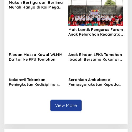
Makan Bertiga dan Berlima
Murah Hanya di Kai Meya
Tomohon
Mait Lantik Pengurus Forum
Anak Kelurahan Kecamatan
Tomohon Tengah
Ribuan Massa Kawal WLMM
Anak Binaan LPKA Tomohon
Daftar ke KPU Tomohon
Ibadah Bersama Kakanwil
Kemenkumham Sulut
Kakanwil Tekankan
Serahkan Ambulance
Peningkatan Kedisiplinan
Pemasyarakatan Kepada
dan Pelayanan di LPP
LPKA Tomohon, Kakanwil:
Manado
Jaga dan Rawat dengan
Penuh Tanggung Jawab
View More