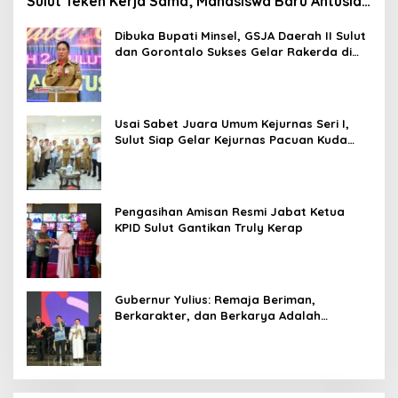
Sulut Teken Kerja Sama; Mahasiswa Baru Antusias
Serap Materi Literasi Penyiaran
Dibuka Bupati Minsel, GSJA Daerah II Sulut
dan Gorontalo Sukses Gelar Rakerda di
Amurang
Usai Sabet Juara Umum Kejurnas Seri I,
Sulut Siap Gelar Kejurnas Pacuan Kuda
Seri II Piala Presiden di Tompaso
Pengasihan Amisan Resmi Jabat Ketua
KPID Sulut Gantikan Truly Kerap
Gubernur Yulius: Remaja Beriman,
Berkarakter, dan Berkarya Adalah
Kekuatan Sulawesi Utara