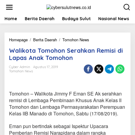
L
e
w
a
Home
Berita Daerah
Budaya Sulut
Nasional News
t
i
k
Homepage
/
Berita Daerah
/
Tomohon News
W
e
a
k
Walikota Tomohon Serahkan Remisi di
l
o
i
n
Lapas Anak Tomohon
k
t
o
e
Cyber Admin
Agustus 17, 2019
Tomohon News
t
n
a
T
o
Tomohon – Walikota Jimmy F Eman SE Ak serahkan
m
o
remisi di Lembaga Pembinaan Khusus Anak Kelas II
h
Tomohon dan Lembaga Permasyarakatan Perempuan
o
Kelas IIB Manado di Tomohon, Sabtu (17/08/2019).
n
S
Eman pun bertindak sebagai Ispektur Upacara
e
r
Pemberian Remisi Narapidana dalam rangka