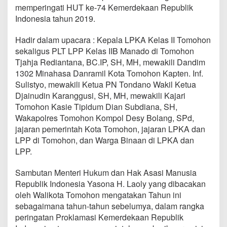
a
memperingati HUT ke-74 Kemerdekaan Republik
h
Indonesia tahun 2019.
k
a
Hadir dalam upacara : Kepala LPKA Kelas II Tomohon
n
R
sekaligus PLT LPP Kelas IIB Manado di Tomohon
e
Tjahja Rediantana, BC.IP, SH, MH, mewakili Dandim
m
1302 Minahasa Danramil Kota Tomohon Kapten. Inf.
i
Sulistyo, mewakili Ketua PN Tondano Wakil Ketua
s
Djainudin Karanggusi, SH, MH, mewakili Kajari
i
d
Tomohon Kasie Tipidum Dian Subdiana, SH,
i
Wakapolres Tomohon Kompol Desy Bolang, SPd,
L
jajaran pemerintah Kota Tomohon, jajaran LPKA dan
a
LPP di Tomohon, dan Warga Binaan di LPKA dan
p
a
LPP.
s
A
Sambutan Menteri Hukum dan Hak Asasi Manusia
n
Republik Indonesia Yasona H. Laoly yang dibacakan
a
oleh Walikota Tomohon mengatakan Tahun ini
k
T
sebagaimana tahun-tahun sebelumya, dalam rangka
o
peringatan Proklamasi Kemerdekaan Republik
m