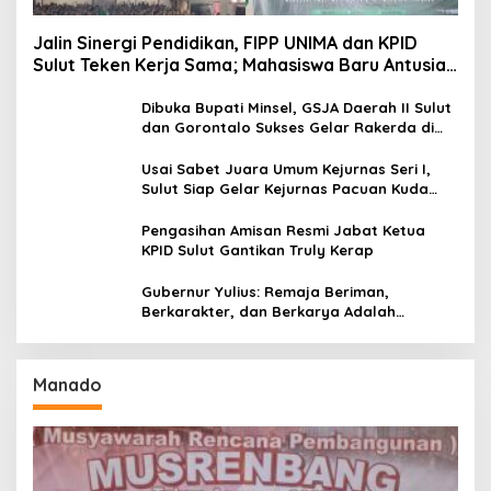
Jalin Sinergi Pendidikan, FIPP UNIMA dan KPID
Sulut Teken Kerja Sama; Mahasiswa Baru Antusias
Serap Materi Literasi Penyiaran
Dibuka Bupati Minsel, GSJA Daerah II Sulut
dan Gorontalo Sukses Gelar Rakerda di
Amurang
Usai Sabet Juara Umum Kejurnas Seri I,
Sulut Siap Gelar Kejurnas Pacuan Kuda
Seri II Piala Presiden di Tompaso
Pengasihan Amisan Resmi Jabat Ketua
KPID Sulut Gantikan Truly Kerap
Gubernur Yulius: Remaja Beriman,
Berkarakter, dan Berkarya Adalah
Kekuatan Sulawesi Utara
Manado