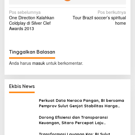
A
n
N
Pos sebelumnya
Pos berikutnya
c
One Direction Kalahkan
Tour Brazil soccer’s spiritual
a
a
Coldplay di Silver Clef
home
m
v
Awards 2013
D
e
i
m
g
o
k
Tinggalkan Balasan
a
r
s
a
Anda harus
masuk
untuk berkomentar.
s
i
i
I
p
n
Ekbis News
o
d
o
s
n
Perkuat Data Neraca Pangan, BI bersama
e
Pemprov Sulut Genjot Stabilitas Harga
s
dan Kendalikan Inflasi
i
Dorong Efisiensi dan Transparansi
a
Keuangan, Sitaro Percepat Laju
Digitalisasi Transaksi Bersama BI Sulut
Transformasi Layanan Kas: BI Sulut