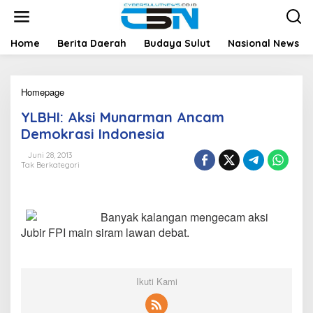
L
e
w
a
Home
Berita Daerah
Budaya Sulut
Nasional News
t
i
k
Homepage
Y
e
L
k
YLBHI: Aksi Munarman Ancam
B
o
H
n
Demokrasi Indonesia
I
t
:
e
Juni 28, 2013
Tak Berkategori
A
n
k
s
i
Banyak kalangan mengecam aksi
M
u
Jubir FPI main siram lawan debat.
n
a
r
m
Ikuti Kami
a
n