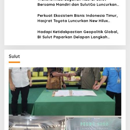
Bersama Mandiri dan SulutGo Luncurkan
Sentra Kas Mitra Utama, Jangkau Wilayah
Kepulauan
Perkuat Ekosistem Bisnis Indonesia Timur,
Hasjrat Toyota Luncurkan New Hilux
Generasi ke-9 di Manado
Hadapi Ketidakpastian Geopolitik Global,
BI Sulut Paparkan Delapan Langkah
Strategis Perkuat Rupiah dan Stabilitas
Ekonomi
Sulut