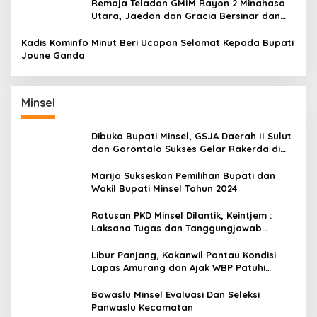
Remaja Teladan GMIM Rayon 2 Minahasa
Utara, Jaedon dan Gracia Bersinar dan
Raih Gelar Bergengsi
Kadis Kominfo Minut Beri Ucapan Selamat Kepada Bupati
Joune Ganda
Minsel
Dibuka Bupati Minsel, GSJA Daerah II Sulut
dan Gorontalo Sukses Gelar Rakerda di
Amurang
Marijo Sukseskan Pemilihan Bupati dan
Wakil Bupati Minsel Tahun 2024
Ratusan PKD Minsel Dilantik, Keintjem :
Laksana Tugas dan Tanggungjawab
Dengan Baik
Libur Panjang, Kakanwil Pantau Kondisi
Lapas Amurang dan Ajak WBP Patuhi
Aturan Yang Berlaku
Bawaslu Minsel Evaluasi Dan Seleksi
Panwaslu Kecamatan