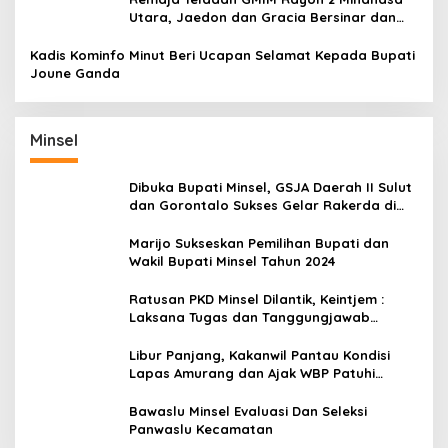
Utara, Jaedon dan Gracia Bersinar dan
Raih Gelar Bergengsi
Kadis Kominfo Minut Beri Ucapan Selamat Kepada Bupati
Joune Ganda
Minsel
Dibuka Bupati Minsel, GSJA Daerah II Sulut
dan Gorontalo Sukses Gelar Rakerda di
Amurang
Marijo Sukseskan Pemilihan Bupati dan
Wakil Bupati Minsel Tahun 2024
Ratusan PKD Minsel Dilantik, Keintjem :
Laksana Tugas dan Tanggungjawab
Dengan Baik
Libur Panjang, Kakanwil Pantau Kondisi
Lapas Amurang dan Ajak WBP Patuhi
Aturan Yang Berlaku
Bawaslu Minsel Evaluasi Dan Seleksi
Panwaslu Kecamatan