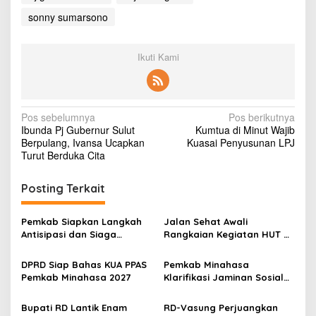
u
sonny sumarsono
b
e
r
Ikuti Kami
n
u
r
S
u
N
Pos sebelumnya
Pos berikutnya
l
Ibunda Pj Gubernur Sulut
Kumtua di Minut Wajib
a
u
Berpulang, Ivansa Ucapkan
Kuasai Penyusunan LPJ
t
v
Turut Berduka Cita
i
Posting Terkait
g
a
Pemkab Siapkan Langkah
Jalan Sehat Awali
s
Antisipasi dan Siaga
Rangkaian Kegiatan HUT RI
Dampak El Nino di
ke-81 di Minahasa
i
Minahasa
DPRD Siap Bahas KUA PPAS
Pemkab Minahasa
p
Pemkab Minahasa 2027
Klarifikasi Jaminan Sosial
PPPK: Hak ASN Tetap
o
Dijamin, Implementasi
Bupati RD Lantik Enam
RD-Vasung Perjuangkan
Berproses