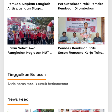
Pemkab Siapkan Langkah
Perpustakaan Milik Pemdes
Antisipasi dan Siaga
Kembuan Dilombakan
Dampak El Nino di
Minahasa
Jalan Sehat Awali
Pemdes Kembuan Satu
Rangkaian Kegiatan HUT RI
Susun Rencana Kerja Tahun
ke-81 di Minahasa
2027
Tinggalkan Balasan
Anda harus
masuk
untuk berkomentar.
News Feed