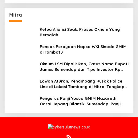
Mitra
Ketua Aliansi Suak: Proses Oknum Yang
Bersalah
Pencak Perayaan Hapsa WKI Sinode GMIM
di Tombatu
Oknum LSM Dipolisikan, Catut Nama Bupati
James Sumendap dan Tipu Investor Rp
200 Juta
Lawan Aturan, Penambang Rusak Police
Line di Lokasi Tambang di Mitra: Tangkap
Mereka!!
Pengurus Panji Yosua GMIM Nazareth
Oarai Jepang Dilantik. Sumendap: Panji
Yosua harus Menjaga Dan Melindungi
Jemaat