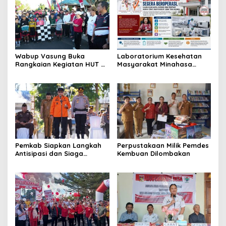
Wabup Vasung Buka
Laboratorium Kesehatan
Rangkaian Kegiatan HUT RI
Masyarakat Minahasa
ke-81 di Kecamatan
Segera Beroperasi, Ini
Tompaso Raya
Kegunaannya
Pemkab Siapkan Langkah
Perpustakaan Milik Pemdes
Antisipasi dan Siaga
Kembuan Dilombakan
Dampak El Nino di
Minahasa