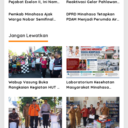
s
Pejabat Eselon II, Ini Nama-
Reaktivasi Gelar Pahlawan
nama Mereka
Nasional Kyai Modjo di
Kemensos
Pemkab Minahasa Ajak
DPRD Minahasa Tetapkan
Warga Nobar Semifinal
PDAM Menjadi Perumda Air
Piala Dunia di Lapangan
Minum Rano Manguni
Sam Ratulangi Tondano
Jangan Lewatkan
Wabup Vasung Buka
Laboratorium Kesehatan
Rangkaian Kegiatan HUT RI
Masyarakat Minahasa
ke-81 di Kecamatan
Segera Beroperasi, Ini
Tompaso Raya
Kegunaannya