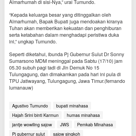
Almarhumah di sisi-Nya,” urai Tumundo.
d
u
k
“Kepada keluarga besar yang ditinggalkan oleh
a
Almarhumah, Bapak Bupati juga mendoakan kiranya
M
Tuhan akan memberikan kekuatan dan penghiburan
e
serta ketabahan dalam menghadapi peristiwa duka
n
ini,” ungkap Tumundo.
i
n
g
Seperti diketahui, ibunda Pj Gubernur Sulut Dr Sonny
g
Sumarsono MDM meninggal pada Sabtu (17/10) jam
a
05.30 subuh pagi tadi di Jln Demuk No 15
l
Tulungagung, dan dimakamkan pada hari ini pula di
n
y
TPU Jatiwayang, Tulungagung, Jawa Timur.(fernando
a
lumanauw)
I
b
u
Agustivo Tumundo
bupati minahasa
n
d
Hajah Srini binti Karmun
humas minahasa
a
P
jantje wowiling sajow
JWS
Pemkab Minahasa
j
Pj gubernur sulut
sajow singkoh
G