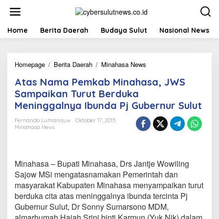
L
e
w
a
Home
Berita Daerah
Budaya Sulut
Nasional News
t
i
k
Homepage
/
Berita Daerah
/
Minahasa News
A
e
t
k
Atas Nama Pemkab Minahasa, JWS
a
o
s
n
Sampaikan Turut Berduka
N
t
Meninggalnya Ibunda Pj Gubernur Sulut
a
e
m
n
Fernando Lumanauw
Oktober 17, 2015
a
Minahasa News
P
e
m
k
Minahasa – Bupati Minahasa, Drs Jantje Wowiling
a
Sajow MSi mengatasnamakan Pemerintah dan
b
masyarakat Kabupaten Minahasa menyampaikan turut
M
berduka cita atas meninggalnya ibunda tercinta Pj
i
n
Gubernur Sulut, Dr Sonny Sumarsono MDM,
a
almarhumah Hajah Srini binti Karmun (Yuk Nik) dalam