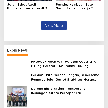
Jalan Sehat Awali
Pemdes Kembuan Satu
Rangkaian Kegiatan HUT RI
Susun Rencana Kerja Tahun
ke-81 di Minahasa
2027
View More
Ekbis News
FIFGROUP Hadirkan “Hajatan Cabang” di
Bitung: Pererat Silaturahmi, Dukung
Ekonomi Lokal & Tawarkan Beragam
Promo Khusus
Perkuat Data Neraca Pangan, BI bersama
Pemprov Sulut Genjot Stabilitas Harga
dan Kendalikan Inflasi
Dorong Efisiensi dan Transparansi
Keuangan, Sitaro Percepat Laju
Digitalisasi Transaksi Bersama BI Sulut