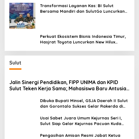
Transformasi Layanan Kas: BI Sulut
Bersama Mandiri dan SulutGo Luncurkan
Sentra Kas Mitra Utama, Jangkau Wilayah
Kepulauan
Perkuat Ekosistem Bisnis Indonesia Timur,
Hasjrat Toyota Luncurkan New Hilux
Generasi ke-9 di Manado
Sulut
Jalin Sinergi Pendidikan, FIPP UNIMA dan KPID
Sulut Teken Kerja Sama; Mahasiswa Baru Antusias
Serap Materi Literasi Penyiaran
Dibuka Bupati Minsel, GSJA Daerah II Sulut
dan Gorontalo Sukses Gelar Rakerda di
Amurang
Usai Sabet Juara Umum Kejurnas Seri I,
Sulut Siap Gelar Kejurnas Pacuan Kuda
Seri II Piala Presiden di Tompaso
Pengasihan Amisan Resmi Jabat Ketua