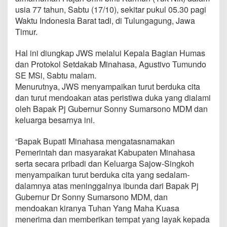
h
usia 77 tahun, Sabtu (17/10), sekitar pukul 05.30 pagi
a
Waktu Indonesia Barat tadi, di Tulungagung, Jawa
s
Timur.
a
,
J
Hal ini diungkap JWS melalui Kepala Bagian Humas
W
dan Protokol Setdakab Minahasa, Agustivo Tumundo
S
SE MSi, Sabtu malam.
S
Menurutnya, JWS menyampaikan turut berduka cita
a
m
dan turut mendoakan atas peristiwa duka yang dialami
p
oleh Bapak Pj Gubernur Sonny Sumarsono MDM dan
a
keluarga besarnya ini.
i
k
“Bapak Bupati Minahasa mengatasnamakan
a
n
Pemerintah dan masyarakat Kabupaten Minahasa
T
serta secara pribadi dan Keluarga Sajow-Singkoh
u
menyampaikan turut berduka cita yang sedalam-
r
dalamnya atas meninggalnya ibunda dari Bapak Pj
u
t
Gubernur Dr Sonny Sumarsono MDM, dan
B
mendoakan kiranya Tuhan Yang Maha Kuasa
e
menerima dan memberikan tempat yang layak kepada
r