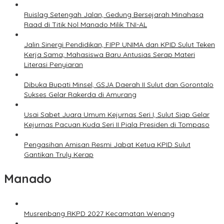
Ruislag Setengah Jalan, Gedung Bersejarah Minahasa
Raad di Titik Nol Manado Milik TNI-AL
Jalin Sinergi Pendidikan, FIPP UNIMA dan KPID Sulut Teken
Kerja Sama; Mahasiswa Baru Antusias Serap Materi
Literasi Penyiaran
Dibuka Bupati Minsel, GSJA Daerah II Sulut dan Gorontalo
Sukses Gelar Rakerda di Amurang
Usai Sabet Juara Umum Kejurnas Seri I, Sulut Siap Gelar
Kejurnas Pacuan Kuda Seri II Piala Presiden di Tompaso
Pengasihan Amisan Resmi Jabat Ketua KPID Sulut
Gantikan Truly Kerap
Manado
Musrenbang RKPD 2027 Kecamatan Wenang