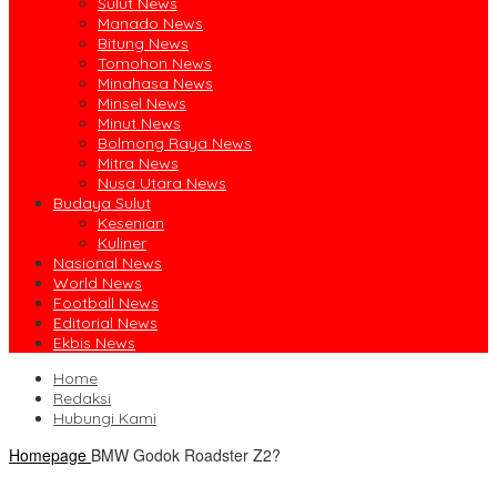
Sulut News
Manado News
Bitung News
Tomohon News
Minahasa News
Minsel News
Minut News
Bolmong Raya News
Mitra News
Nusa Utara News
Budaya Sulut
Kesenian
Kuliner
Nasional News
World News
Football News
Editorial News
Ekbis News
Home
Redaksi
Hubungi Kami
Homepage
BMW Godok Roadster Z2?