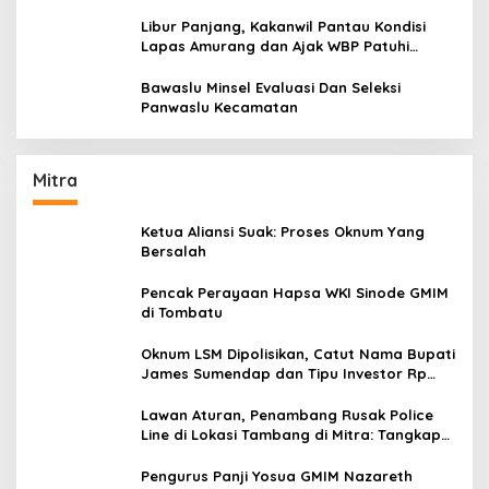
Dengan Baik
Libur Panjang, Kakanwil Pantau Kondisi
Lapas Amurang dan Ajak WBP Patuhi
Aturan Yang Berlaku
Bawaslu Minsel Evaluasi Dan Seleksi
Panwaslu Kecamatan
Mitra
Ketua Aliansi Suak: Proses Oknum Yang
Bersalah
Pencak Perayaan Hapsa WKI Sinode GMIM
di Tombatu
Oknum LSM Dipolisikan, Catut Nama Bupati
James Sumendap dan Tipu Investor Rp
200 Juta
Lawan Aturan, Penambang Rusak Police
Line di Lokasi Tambang di Mitra: Tangkap
Mereka!!
Pengurus Panji Yosua GMIM Nazareth