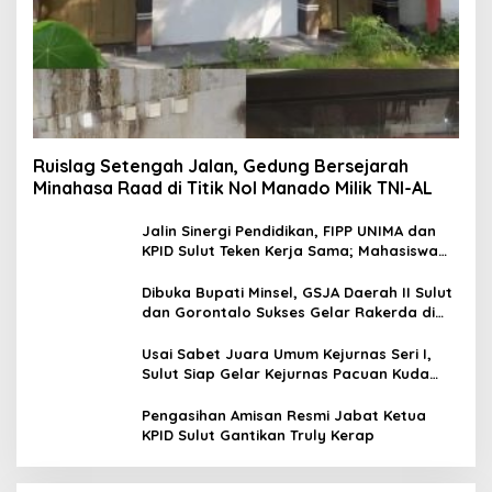
Ruislag Setengah Jalan, Gedung Bersejarah
Minahasa Raad di Titik Nol Manado Milik TNI-AL
Jalin Sinergi Pendidikan, FIPP UNIMA dan
KPID Sulut Teken Kerja Sama; Mahasiswa
Baru Antusias Serap Materi Literasi
Penyiaran
Dibuka Bupati Minsel, GSJA Daerah II Sulut
dan Gorontalo Sukses Gelar Rakerda di
Amurang
Usai Sabet Juara Umum Kejurnas Seri I,
Sulut Siap Gelar Kejurnas Pacuan Kuda
Seri II Piala Presiden di Tompaso
Pengasihan Amisan Resmi Jabat Ketua
KPID Sulut Gantikan Truly Kerap