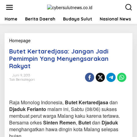
L
e
w
a
Home
Berita Daerah
Budaya Sulut
Nasional News
t
i
k
Homepage
B
e
u
k
Butet Kertaredjasa: Jangan Jadi
t
o
e
n
Pemimpin Yang Menyengsarakan
t
t
Rakyat
K
e
e
n
Juni 9, 2013
r
Tak Berkategori
t
a
r
e
Raja Monolog Indonesia,
Butet Kertaredjasa
dan
d
Djaduk Ferianto
malam ini, Sabtu (08/06) sukses
j
membuat perut warga Malang kaku karena tertawa.
a
Bersama orkes
Sinten Remen
,
Butet
dan
Djaduk
s
a
menghangatkan hawa dingin kota Malang selepas
:
hujan.