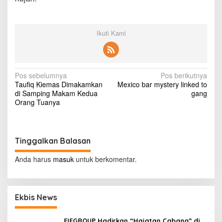
J
a
n
g
Ikuti Kami
a
n
J
a
N
Pos sebelumnya
d
Pos berikutnya
Taufiq Kiemas Dimakamkan
i
Mexico bar mystery linked to
a
di Samping Makam Kedua
P
gang
v
Orang Tuanya
e
m
i
i
m
g
p
Tinggalkan Balasan
a
i
n
s
Anda harus
masuk
untuk berkomentar.
Y
i
a
n
p
g
Ekbis News
o
M
e
s
n
FIFGROUP Hadirkan “Hajatan Cabang” di