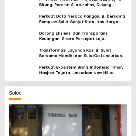
y
Bitung: Pererat Silaturahmi, Dukung
e
Ekonomi Lokal & Tawarkan Beragam
n
Promo Khusus
Perkuat Data Neraca Pangan, BI bersama
g
Pemprov Sulut Genjot Stabilitas Harga
s
dan Kendalikan Inflasi
a
Dorong Efisiensi dan Transparansi
r
Keuangan, Sitaro Percepat Laju
a
Digitalisasi Transaksi Bersama BI Sulut
k
Transformasi Layanan Kas: BI Sulut
a
Bersama Mandiri dan SulutGo Luncurkan
n
Sentra Kas Mitra Utama, Jangkau Wilayah
R
Kepulauan
Perkuat Ekosistem Bisnis Indonesia Timur,
a
Hasjrat Toyota Luncurkan New Hilux
k
Generasi ke-9 di Manado
y
a
t
Sulut