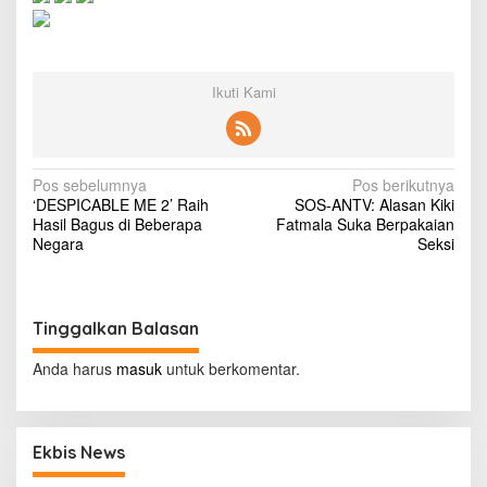
e
r
s
r
e
Ikuti Kami
w
a
r
d
N
Pos sebelumnya
s
Pos berikutnya
‘DESPICABLE ME 2’ Raih
a
SOS-ANTV: Alasan Kiki
a
Hasil Bagus di Beberapa
f
Fatmala Suka Berpakaian
v
Negara
t
Seksi
e
i
r
d
g
e
Tinggalkan Balasan
a
a
d
s
Anda harus
masuk
untuk berkomentar.
l
i
i
e
p
s
Ekbis News
o
t
u