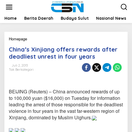
L
e
w
a
Home
Berita Daerah
Budaya Sulut
Nasional News
t
i
k
Homepage
C
e
h
k
China’s Xinjiang offers rewards after
i
o
n
n
deadliest unrest in four years
a
t
'
e
Juli 2, 2013
Tak Berkategori
s
n
X
i
n
BEIJING (Reuters) – China announced rewards of up
j
i
to 100,000 yuan ($16,000) on Tuesday for information
a
leading the arrest of those responsible for the deadliest
n
violence in four years in the vast far-western region of
g
Xinjiang, dominated by Muslim Uighurs.
o
f
f