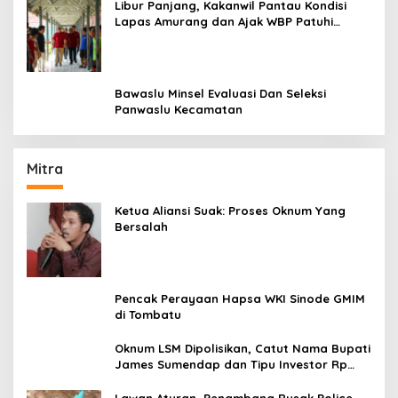
Libur Panjang, Kakanwil Pantau Kondisi
Lapas Amurang dan Ajak WBP Patuhi
Aturan Yang Berlaku
Bawaslu Minsel Evaluasi Dan Seleksi
Panwaslu Kecamatan
Mitra
Ketua Aliansi Suak: Proses Oknum Yang
Bersalah
Pencak Perayaan Hapsa WKI Sinode GMIM
di Tombatu
Oknum LSM Dipolisikan, Catut Nama Bupati
James Sumendap dan Tipu Investor Rp
200 Juta
Lawan Aturan, Penambang Rusak Police