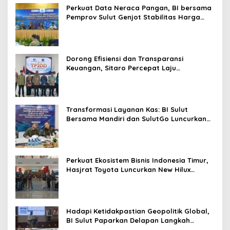
s
n
Perkuat Data Neraca Pangan, BI bersama
r
Pemprov Sulut Genjot Stabilitas Harga
e
dan Kendalikan Inflasi
s
t
i
Dorong Efisiensi dan Transparansi
n
Keuangan, Sitaro Percepat Laju
f
Digitalisasi Transaksi Bersama BI Sulut
o
u
r
y
Transformasi Layanan Kas: BI Sulut
e
Bersama Mandiri dan SulutGo Luncurkan
a
Sentra Kas Mitra Utama, Jangkau Wilayah
r
Kepulauan
s
Perkuat Ekosistem Bisnis Indonesia Timur,
Hasjrat Toyota Luncurkan New Hilux
Generasi ke-9 di Manado
Hadapi Ketidakpastian Geopolitik Global,
BI Sulut Paparkan Delapan Langkah
Strategis Perkuat Rupiah dan Stabilitas