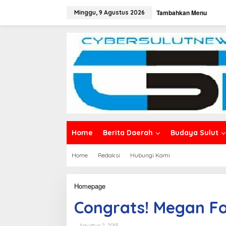
L
Tambahkan Menu
e
Minggu, 9 Agustus 2026
w
a
t
i
k
e
k
o
n
t
e
n
Home
Berita Daerah
Budaya Sulut
Home
Redaksi
Hubungi Kami
Homepage
C
o
Congrats! Megan F
n
g
r
Agustus 2, 2013