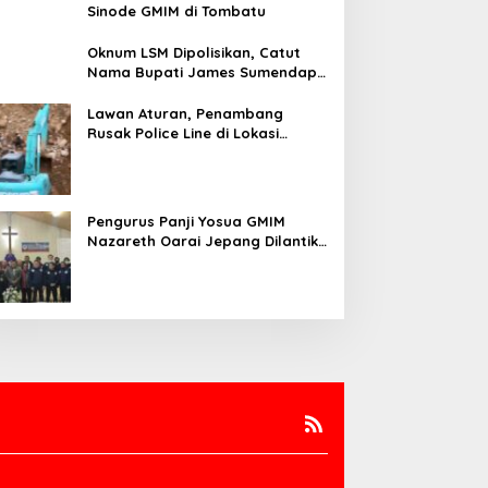
Sinode GMIM di Tombatu
Oknum LSM Dipolisikan, Catut
Nama Bupati James Sumendap
dan Tipu Investor Rp 200 Juta
Lawan Aturan, Penambang
Rusak Police Line di Lokasi
Tambang di Mitra: Tangkap
Mereka!!
Pengurus Panji Yosua GMIM
Nazareth Oarai Jepang Dilantik.
Sumendap: Panji Yosua harus
Menjaga Dan Melindungi Jemaat