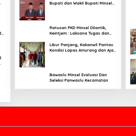
Bupati dan Wakil Bupati Minsel
Tahun 2024
Ratusan PKD Minsel Dilantik,
2
Keintjem : Laksana Tugas dan
Tanggungjawab Dengan Baik
Libur Panjang, Kakanwil Pantau
Kondisi Lapas Amurang dan Ajak
WBP Patuhi Aturan Yang Berlaku
2
ar
Bawaslu Minsel Evaluasi Dan
Seleksi Panwaslu Kecamatan