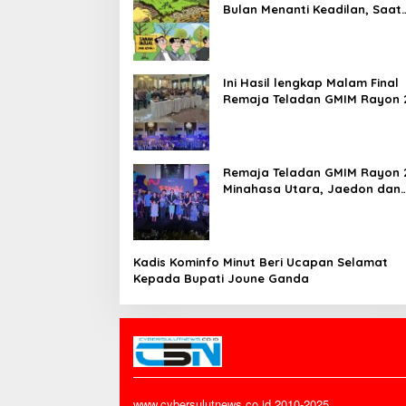
Bulan Menanti Keadilan, Saat
Eksekusi Menjelang Justru
Harapan Diuji
Ini Hasil lengkap Malam Final
Remaja Teladan GMIM Rayon 
Minut Tahun 2026
Remaja Teladan GMIM Rayon 
Minahasa Utara, Jaedon dan
Gracia Bersinar dan Raih Gel
Bergengsi
Kadis Kominfo Minut Beri Ucapan Selamat
Kepada Bupati Joune Ganda
www.cybersulutnews.co.id 2010-2025