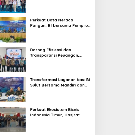
Silaturahmi, Dukung Ekonomi
Lokal & Tawarkan Beragam
Promo Khusus
Perkuat Data Neraca
Pangan, BI bersama Pemprov
Sulut Genjot Stabilitas Harga
dan Kendalikan Inflasi
Dorong Efisiensi dan
Transparansi Keuangan,
Sitaro Percepat Laju
Digitalisasi Transaksi
Bersama BI Sulut
Transformasi Layanan Kas: BI
Sulut Bersama Mandiri dan
SulutGo Luncurkan Sentra
Kas Mitra Utama, Jangkau
Wilayah Kepulauan
Perkuat Ekosistem Bisnis
Indonesia Timur, Hasjrat
Toyota Luncurkan New Hilux
Generasi ke-9 di Manado