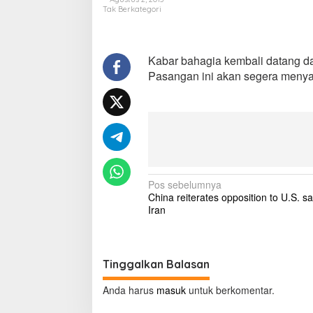
a
Tak Berkategori
t
s
!
M
Kabar bahagia kembali datang d
e
Pasangan ini akan segera menya
g
a
n
F
o
x
H
a
N
m
Pos sebelumnya
i
China reiterates opposition to U.S. s
a
l
Iran
A
v
n
i
a
k
g
Tinggalkan Balasan
K
a
e
Anda harus
masuk
untuk berkomentar.
d
s
u