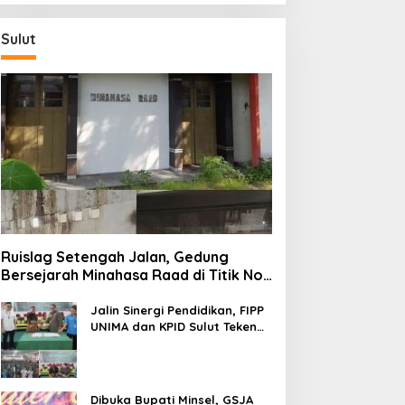
Sulut
Ruislag Setengah Jalan, Gedung
Bersejarah Minahasa Raad di Titik Nol
Manado Milik TNI-AL
Jalin Sinergi Pendidikan, FIPP
UNIMA dan KPID Sulut Teken
Kerja Sama; Mahasiswa Baru
Antusias Serap Materi Literasi
Penyiaran
Dibuka Bupati Minsel, GSJA