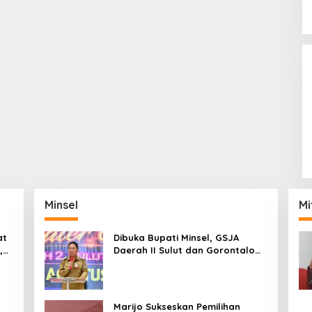
Minsel
Mi
at
Dibuka Bupati Minsel, GSJA
,
Daerah II Sulut dan Gorontalo
dam
Sukses Gelar Rakerda di
Amurang
Marijo Sukseskan Pemilihan