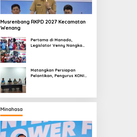
Musrenbang RKPD 2027 Kecamatan
Wenang
Pertama di Manado,
Legislator Venny Nangka
Ramaikan Figura Kampung
Titiwungen Utara
Matangkan Persiapan
Pelantikan, Pengurus KONI
Manado Gelar Rapat
Perdana
Minahasa