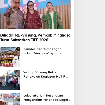
Dihadiri RD-Vasung, Pemkab Minahasa
Turut Sukseskan TIFF 2026
Pemdes Sea Tumpengan
Imbau Warga Waspada
Kebakaran
Wabup Vasung Buka
Rangkaian Kegiatan HUT RI
ke-81 di Kecamatan Tompaso
Raya
Laboratorium Kesehatan
Masyarakat Minahasa Segera
Beroperasi, Ini Kegunaannya