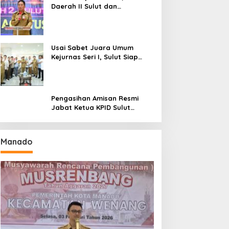
Daerah II Sulut dan
Gorontalo Sukses Gelar
Rakerda di Amurang
Usai Sabet Juara Umum
Kejurnas Seri I, Sulut Siap
Gelar Kejurnas Pacuan Kuda
Seri II Piala Presiden di
Tompaso
Pengasihan Amisan Resmi
Jabat Ketua KPID Sulut
Gantikan Truly Kerap
Manado