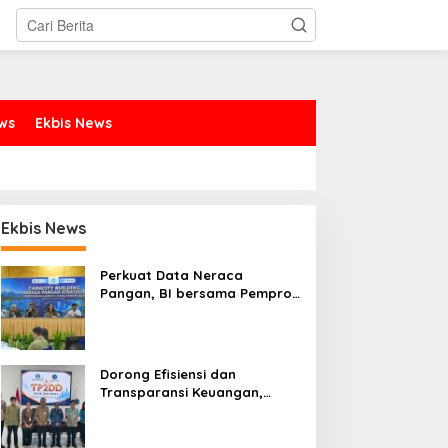
ews
Ekbis News
Ekbis News
Perkuat Data Neraca
Pangan, BI bersama Pemprov
Sulut Genjot Stabilitas Harga
dan Kendalikan Inflasi
Dorong Efisiensi dan
Transparansi Keuangan,
Sitaro Percepat Laju
Digitalisasi Transaksi
Bersama BI Sulut