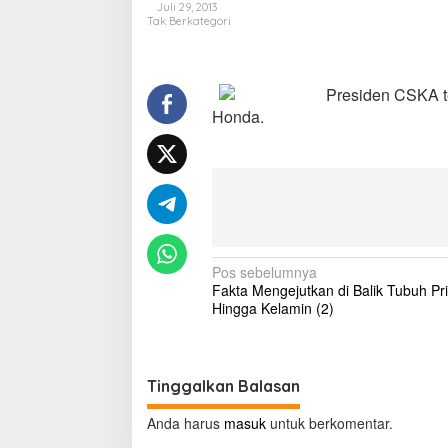
Juli 29, 2013
n
Tak Berkategori
g
o
l
e
Presiden CSKA te
h
Honda.
M
i
l
a
n
N
Pos sebelumnya
Fakta Mengejutkan di Balik Tubuh Pria
a
Hingga Kelamin (2)
v
i
g
Tinggalkan Balasan
a
Anda harus
masuk
untuk berkomentar.
s