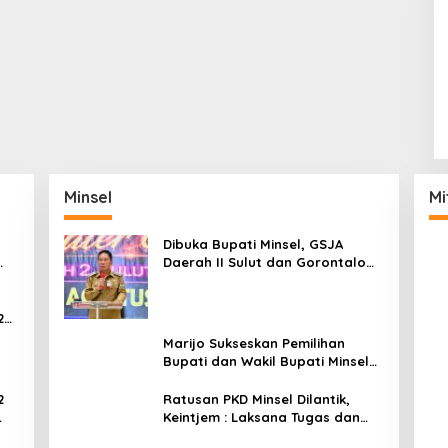
Minsel
Mi
Dibuka Bupati Minsel, GSJA
Daerah II Sulut dan Gorontalo
Sukses Gelar Rakerda di
Amurang
2
Marijo Sukseskan Pemilihan
Bupati dan Wakil Bupati Minsel
Tahun 2024
2
Ratusan PKD Minsel Dilantik,
Keintjem : Laksana Tugas dan
ar
Tanggungjawab Dengan Baik