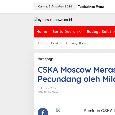
L
Tambahkan Menu
e
Kamis, 6 Agustus 2026
w
a
t
i
k
Home
Berita Daerah
Budaya Sulut
e
k
Home
Redaksi
Hubungi Kami
o
n
t
e
Homepage
C
n
S
CSKA Moscow Meras
K
A
Pecundang oleh Mil
M
o
s
Juli 29, 2013
c
Tak Berkategori
o
w
M
e
Presiden CSKA te
r