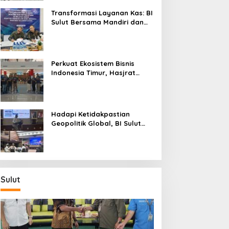
Transformasi Layanan Kas: BI
Sulut Bersama Mandiri dan
SulutGo Luncurkan Sentra
Kas Mitra Utama, Jangkau
Wilayah Kepulauan
Perkuat Ekosistem Bisnis
Indonesia Timur, Hasjrat
Toyota Luncurkan New Hilux
Generasi ke-9 di Manado
Hadapi Ketidakpastian
Geopolitik Global, BI Sulut
Paparkan Delapan Langkah
Strategis Perkuat Rupiah dan
Stabilitas Ekonomi
Sulut