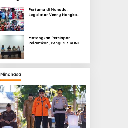
Pertama di Manado,
Legislator Venny Nangka
Ramaikan Figura Kampung
Titiwungen Utara
Matangkan Persiapan
Pelantikan, Pengurus KONI
Manado Gelar Rapat
Perdana
Minahasa