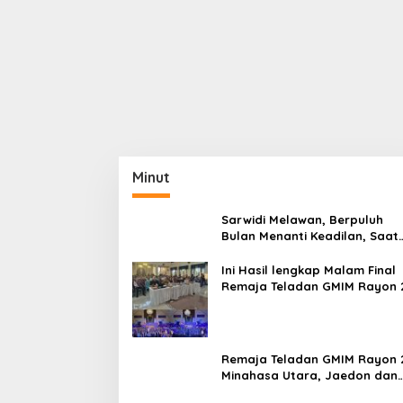
Minut
Sarwidi Melawan, Berpuluh
Bulan Menanti Keadilan, Saat
Eksekusi Menjelang Justru
Harapan Diuji
Ini Hasil lengkap Malam Final
Remaja Teladan GMIM Rayon 
Minut Tahun 2026
Remaja Teladan GMIM Rayon 
Minahasa Utara, Jaedon dan
Gracia Bersinar dan Raih Gel