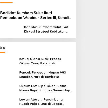
Badiklat Kumham Sulut Ikuti
Pembukaan Webinar Series III, Kenali
Potensimu Maksimalkan Performamu
Badiklat Kumham Sulut Ikuti
Diskusi Strategi Kebijakan
Permenkumham No 15 Tahun
2020
tra
Ketua Aliansi Suak: Proses
Oknum Yang Bersalah
Pencak Perayaan Hapsa WKI
Sinode GMIM di Tombatu
Oknum LSM Dipolisikan, Catut
Nama Bupati James Sumendap
dan Tipu Investor Rp 200 Juta
Lawan Aturan, Penambang
Rusak Police Line di Lokasi