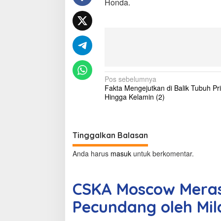
Honda.
a
s
a
D
i
p
e
r
N
l
Pos sebelumnya
a
Fakta Mengejutkan di Balik Tubuh Pria
a
k
Hingga Kelamin (2)
u
v
k
i
a
n
g
Tinggalkan Balasan
B
a
a
Anda harus
masuk
untuk berkomentar.
k
s
P
i
e
CSKA Moscow Meras
c
p
u
Pecundang oleh Mil
o
n
d
s
a