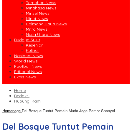
Tomohon News
Minahasa News
Minsel News
Minut News
Bolmong Raya News
Mitra News
Nusa Utara News
Budaya Sulut
Kesenian
Kuliner
Nasional News
World News
Football News
Editorial News
Ekbis News
Home
Redaksi
Hubungi Kami
Homepage
Del Bosque Tuntut Pemain Muda Jaga Pamor Spanyol
Del Bosque Tuntut Pemain