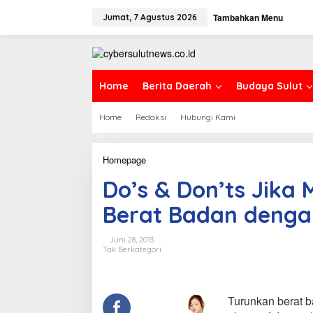
L
Tambahkan Menu
e
Jumat, 7 Agustus 2026
w
a
t
i
k
Home
Berita Daerah
Budaya Sulut
e
k
Home
Redaksi
Hubungi Kami
o
n
t
e
Homepage
D
n
o
Do’s & Don’ts Jika
'
s
Berat Badan denga
&
D
o
Juni 28, 2013
n
Tak Berkategori
'
t
s
J
Turunkan berat b
i