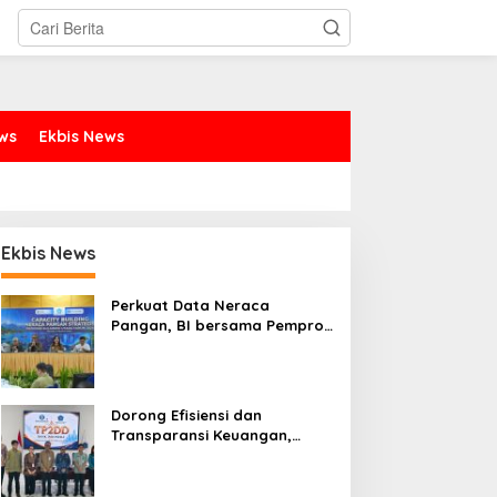
ews
Ekbis News
Ekbis News
Perkuat Data Neraca
Pangan, BI bersama Pemprov
Sulut Genjot Stabilitas Harga
dan Kendalikan Inflasi
Dorong Efisiensi dan
Transparansi Keuangan,
Sitaro Percepat Laju
Digitalisasi Transaksi
Bersama BI Sulut