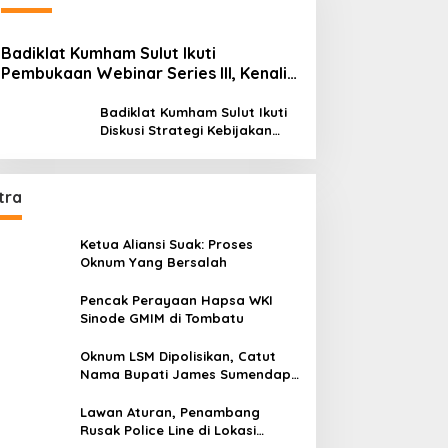
Badiklat Kumham Sulut Ikuti
Pembukaan Webinar Series III, Kenali
Potensimu Maksimalkan Performamu
Badiklat Kumham Sulut Ikuti
Diskusi Strategi Kebijakan
Permenkumham No 15 Tahun
2020
tra
Ketua Aliansi Suak: Proses
Oknum Yang Bersalah
Pencak Perayaan Hapsa WKI
Sinode GMIM di Tombatu
Oknum LSM Dipolisikan, Catut
Nama Bupati James Sumendap
dan Tipu Investor Rp 200 Juta
Lawan Aturan, Penambang
Rusak Police Line di Lokasi