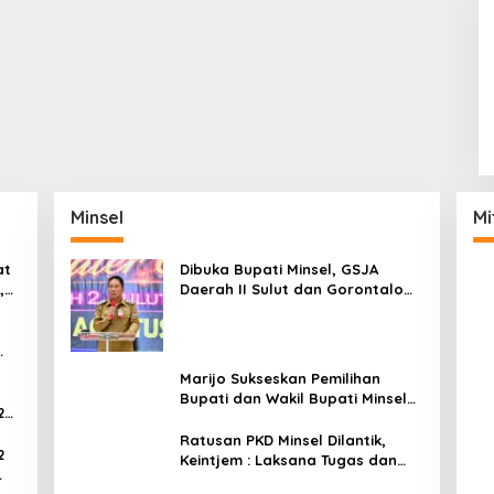
Minsel
Mi
at
Dibuka Bupati Minsel, GSJA
,
Daerah II Sulut dan Gorontalo
dam
Sukses Gelar Rakerda di
Amurang
Marijo Sukseskan Pemilihan
Bupati dan Wakil Bupati Minsel
2
Tahun 2024
Ratusan PKD Minsel Dilantik,
2
Keintjem : Laksana Tugas dan
Tanggungjawab Dengan Baik