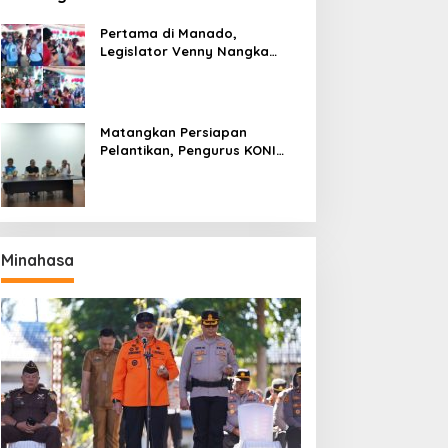
Pertama di Manado,
Legislator Venny Nangka
Ramaikan Figura Kampung
Titiwungen Utara
Matangkan Persiapan
Pelantikan, Pengurus KONI
Manado Gelar Rapat
Perdana
Minahasa