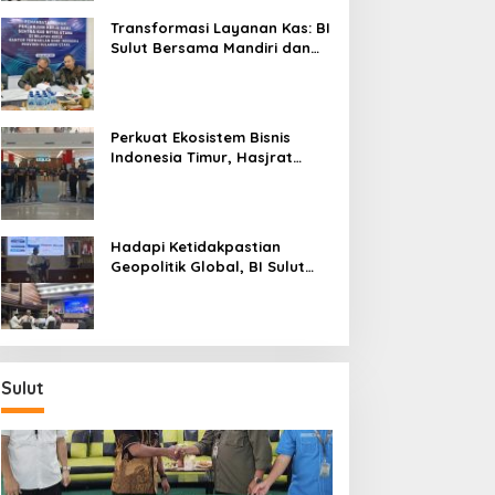
Transformasi Layanan Kas: BI
Sulut Bersama Mandiri dan
SulutGo Luncurkan Sentra
Kas Mitra Utama, Jangkau
Wilayah Kepulauan
Perkuat Ekosistem Bisnis
Indonesia Timur, Hasjrat
Toyota Luncurkan New Hilux
Generasi ke-9 di Manado
Hadapi Ketidakpastian
Geopolitik Global, BI Sulut
Paparkan Delapan Langkah
Strategis Perkuat Rupiah dan
Stabilitas Ekonomi
Sulut