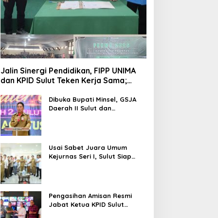
Jalin Sinergi Pendidikan, FIPP UNIMA
dan KPID Sulut Teken Kerja Sama;
Mahasiswa Baru Antusias Serap Materi
Literasi Penyiaran
Dibuka Bupati Minsel, GSJA
Daerah II Sulut dan
Gorontalo Sukses Gelar
Rakerda di Amurang
Usai Sabet Juara Umum
Kejurnas Seri I, Sulut Siap
Gelar Kejurnas Pacuan Kuda
Seri II Piala Presiden di
Tompaso
Pengasihan Amisan Resmi
Jabat Ketua KPID Sulut
Gantikan Truly Kerap