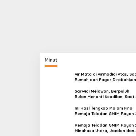
Minut
Air Mata di Airmadidi Atas, Sa
Rumah dan Pagar Dirobohkan
Harapan Keadilan Belum Pa
Sarwidi Melawan, Berpuluh
Bulan Menanti Keadilan, Saat
Eksekusi Menjelang Justru
Harapan Diuji
Ini Hasil lengkap Malam Final
Remaja Teladan GMIM Rayon 
Minut Tahun 2026
Remaja Teladan GMIM Rayon 
Minahasa Utara, Jaedon dan