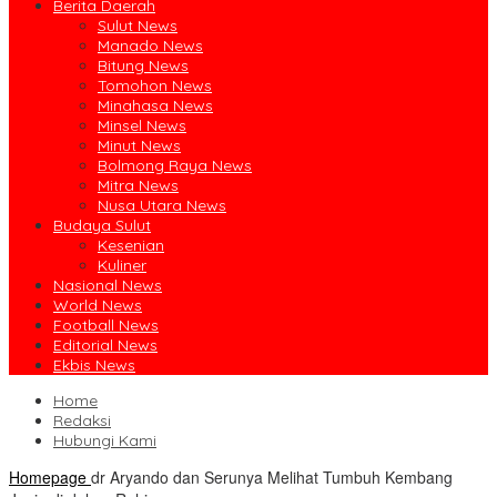
Berita Daerah
Sulut News
Manado News
Bitung News
Tomohon News
Minahasa News
Minsel News
Minut News
Bolmong Raya News
Mitra News
Nusa Utara News
Budaya Sulut
Kesenian
Kuliner
Nasional News
World News
Football News
Editorial News
Ekbis News
Home
Redaksi
Hubungi Kami
Homepage
dr Aryando dan Serunya Melihat Tumbuh Kembang