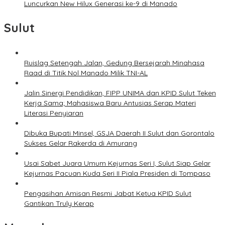
Luncurkan New Hilux Generasi ke-9 di Manado
Sulut
Ruislag Setengah Jalan, Gedung Bersejarah Minahasa
Raad di Titik Nol Manado Milik TNI-AL
Jalin Sinergi Pendidikan, FIPP UNIMA dan KPID Sulut Teken
Kerja Sama; Mahasiswa Baru Antusias Serap Materi
Literasi Penyiaran
Dibuka Bupati Minsel, GSJA Daerah II Sulut dan Gorontalo
Sukses Gelar Rakerda di Amurang
Usai Sabet Juara Umum Kejurnas Seri I, Sulut Siap Gelar
Kejurnas Pacuan Kuda Seri II Piala Presiden di Tompaso
Pengasihan Amisan Resmi Jabat Ketua KPID Sulut
Gantikan Truly Kerap