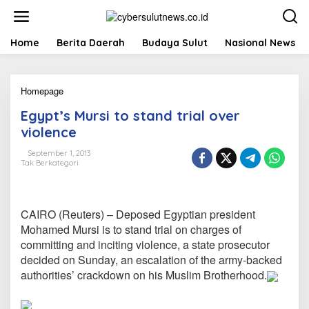
L
e
w
a
Home
Berita Daerah
Budaya Sulut
Nasional News
t
i
k
Homepage
E
e
g
k
Egypt’s Mursi to stand trial over
y
o
p
n
violence
t
t
'
e
September 1, 2013
Tak Berkategori
s
n
M
u
r
CAIRO (Reuters) – Deposed Egyptian president
s
i
Mohamed Mursi is to stand trial on charges of
t
committing and inciting violence, a state prosecutor
o
decided on Sunday, an escalation of the army-backed
s
authorities’ crackdown on his Muslim Brotherhood.
t
a
n