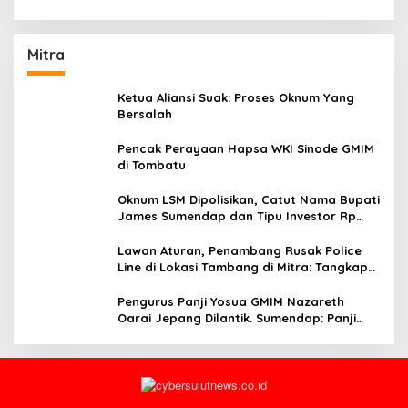
Mitra
Ketua Aliansi Suak: Proses Oknum Yang
Bersalah
Pencak Perayaan Hapsa WKI Sinode GMIM
di Tombatu
Oknum LSM Dipolisikan, Catut Nama Bupati
James Sumendap dan Tipu Investor Rp
200 Juta
Lawan Aturan, Penambang Rusak Police
Line di Lokasi Tambang di Mitra: Tangkap
Mereka!!
Pengurus Panji Yosua GMIM Nazareth
Oarai Jepang Dilantik. Sumendap: Panji
Yosua harus Menjaga Dan Melindungi
Jemaat