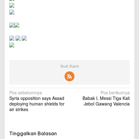
d
t
r
i
a
l
o
v
e
r
v
i
Ikuti Kami
o
l
e
n
N
c
Pos sebelumnya
Pos berikutnya
e
Syria opposition says Assad
Babak I, Messi Tiga Kali
a
deploying human shields for
Jebol Gawang Valencia
v
air strikes
i
g
Tinggalkan Balasan
a