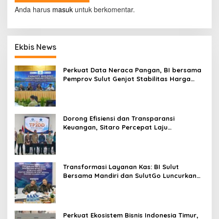
s
Anda harus
masuk
untuk berkomentar.
i
p
Ekbis News
o
s
Perkuat Data Neraca Pangan, BI bersama
Pemprov Sulut Genjot Stabilitas Harga
dan Kendalikan Inflasi
Dorong Efisiensi dan Transparansi
Keuangan, Sitaro Percepat Laju
Digitalisasi Transaksi Bersama BI Sulut
Transformasi Layanan Kas: BI Sulut
Bersama Mandiri dan SulutGo Luncurkan
Sentra Kas Mitra Utama, Jangkau Wilayah
Kepulauan
Perkuat Ekosistem Bisnis Indonesia Timur,