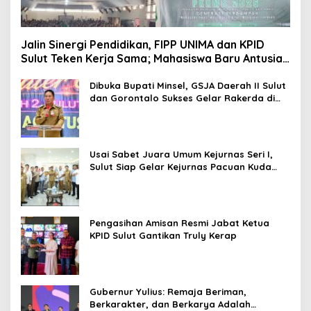
Jalin Sinergi Pendidikan, FIPP UNIMA dan KPID
Sulut Teken Kerja Sama; Mahasiswa Baru Antusias
Serap Materi Literasi Penyiaran
Dibuka Bupati Minsel, GSJA Daerah II Sulut
dan Gorontalo Sukses Gelar Rakerda di
Amurang
Usai Sabet Juara Umum Kejurnas Seri I,
Sulut Siap Gelar Kejurnas Pacuan Kuda
Seri II Piala Presiden di Tompaso
Pengasihan Amisan Resmi Jabat Ketua
KPID Sulut Gantikan Truly Kerap
Gubernur Yulius: Remaja Beriman,
Berkarakter, dan Berkarya Adalah