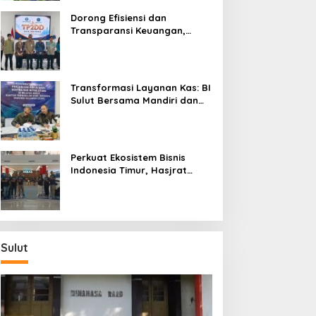
Dorong Efisiensi dan
Transparansi Keuangan,
Sitaro Percepat Laju
Digitalisasi Transaksi
Bersama BI Sulut
Transformasi Layanan Kas: BI
Sulut Bersama Mandiri dan
SulutGo Luncurkan Sentra
Kas Mitra Utama, Jangkau
Wilayah Kepulauan
Perkuat Ekosistem Bisnis
Indonesia Timur, Hasjrat
Toyota Luncurkan New Hilux
Generasi ke-9 di Manado
Sulut