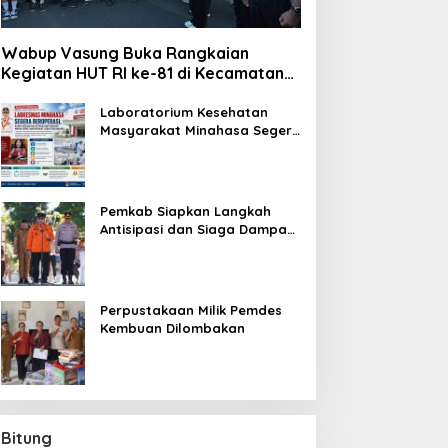
Wabup Vasung Buka Rangkaian
Kegiatan HUT RI ke-81 di Kecamatan
Tompaso Raya
Laboratorium Kesehatan
Masyarakat Minahasa Segera
Beroperasi, Ini Kegunaannya
Pemkab Siapkan Langkah
Antisipasi dan Siaga Dampak
El Nino di Minahasa
Perpustakaan Milik Pemdes
Kembuan Dilombakan
Bitung