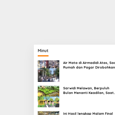
Minut
Air Mata di Airmadidi Atas, Sa
Rumah dan Pagar Dirobohkan
Harapan Keadilan Belum Pa
Sarwidi Melawan, Berpuluh
Bulan Menanti Keadilan, Saat
Eksekusi Menjelang Justru
Harapan Diuji
Ini Hasil lengkap Malam Final