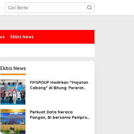
ews
Ekbis News
Ekbis News
FIFGROUP Hadirkan “Hajatan
Cabang” di Bitung: Pererat
Silaturahmi, Dukung Ekonomi
Lokal & Tawarkan Beragam
Promo Khusus
Perkuat Data Neraca
Pangan, BI bersama Pemprov
Sulut Genjot Stabilitas Harga
dan Kendalikan Inflasi