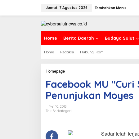
L
Tambahkan Menu
e
Jumat, 7 Agustus 2026
w
a
t
i
k
Home
Berita Daerah
Budaya Sulut
e
k
Home
Redaksi
Hubungi Kami
o
n
t
e
Homepage
F
n
a
Facebook MU "Curi
c
e
Penunjukan Moyes
b
o
o
Mei 10, 2013
k
Tak Berkategori
M
U
"
C
Sadar telah terj
u