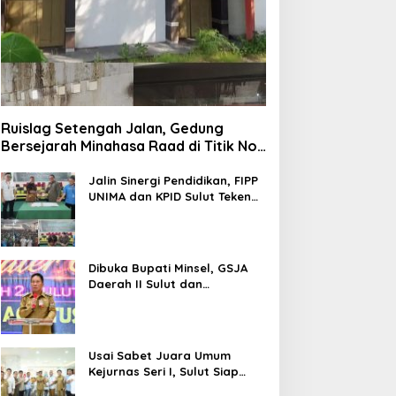
Ruislag Setengah Jalan, Gedung
Bersejarah Minahasa Raad di Titik Nol
Manado Milik TNI-AL
Jalin Sinergi Pendidikan, FIPP
UNIMA dan KPID Sulut Teken
Kerja Sama; Mahasiswa Baru
Antusias Serap Materi Literasi
Penyiaran
Dibuka Bupati Minsel, GSJA
Daerah II Sulut dan
Gorontalo Sukses Gelar
Rakerda di Amurang
Usai Sabet Juara Umum
Kejurnas Seri I, Sulut Siap
Gelar Kejurnas Pacuan Kuda