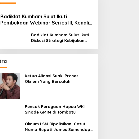
Badiklat Kumham Sulut Ikuti
Pembukaan Webinar Series III, Kenali
Potensimu Maksimalkan Performamu
Badiklat Kumham Sulut Ikuti
Diskusi Strategi Kebijakan
Permenkumham No 15 Tahun
2020
tra
Ketua Aliansi Suak: Proses
Oknum Yang Bersalah
Pencak Perayaan Hapsa WKI
Sinode GMIM di Tombatu
Oknum LSM Dipolisikan, Catut
Nama Bupati James Sumendap
dan Tipu Investor Rp 200 Juta