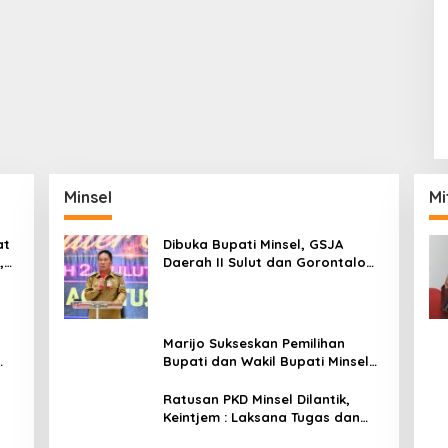
Minsel
Mi
at
Dibuka Bupati Minsel, GSJA
,
Daerah II Sulut dan Gorontalo
dam
Sukses Gelar Rakerda di
Amurang
Marijo Sukseskan Pemilihan
Bupati dan Wakil Bupati Minsel
Tahun 2024
Ratusan PKD Minsel Dilantik,
Keintjem : Laksana Tugas dan
Tanggungjawab Dengan Baik