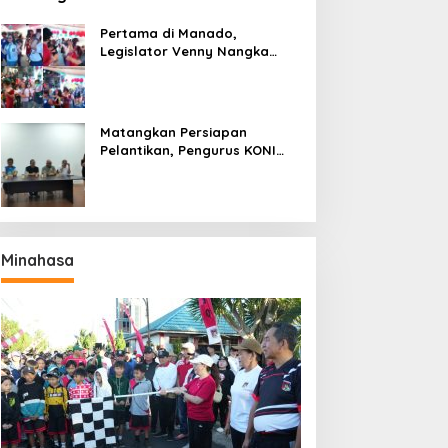
Pertama di Manado,
Legislator Venny Nangka
Ramaikan Figura Kampung
Titiwungen Utara
Matangkan Persiapan
Pelantikan, Pengurus KONI
Manado Gelar Rapat
Perdana
Minahasa