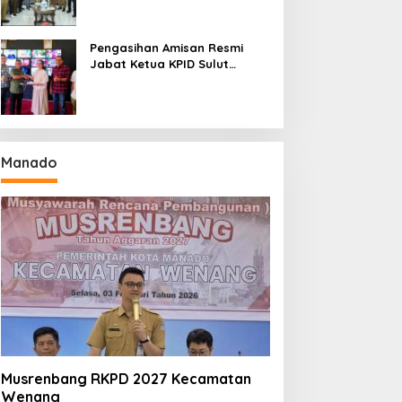
Seri II Piala Presiden di
Tompaso
Pengasihan Amisan Resmi
Jabat Ketua KPID Sulut
Gantikan Truly Kerap
Manado
Musrenbang RKPD 2027 Kecamatan
Wenang