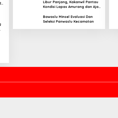
Libur Panjang, Kakanwil Pantau
2
Kondisi Lapas Amurang dan Ajak
WBP Patuhi Aturan Yang Berlaku
Bawaslu Minsel Evaluasi Dan
Seleksi Panwaslu Kecamatan
2
ar