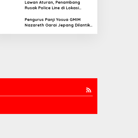
Lawan Aturan, Penambang
Rusak Police Line di Lokasi
Tambang di Mitra: Tangkap
Mereka!!
Pengurus Panji Yosua GMIM
Nazareth Oarai Jepang Dilantik.
Sumendap: Panji Yosua harus
Menjaga Dan Melindungi Jemaat