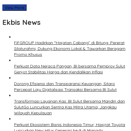
View More
Ekbis News
FIFGROUP Hadirkan “Hajatan Cabang” di Bitung: Pererat
Silaturahmi, Dukung Ekonomi Lokal & Tawarkan Beragam
Promo Khusus
Perkuat Data Neraca Pangan, BI bersama Pemprov Sulut
Genjot Stabilitas Harga dan Kendalikan Inflasi
Dorong Efisiensi dan Transparansi Keuangan, Sitaro
Percepat Laju Digitalisasi Transaksi Bersama BI Sulut
Transformasi Layanan Kas: BI Sulut Bersama Mandiri dan
SulutGo Luncurkan Sentra Kas Mitra Utama, Jangkau
Wilayah Kepulauan
Perkuat Ekosistem Bisnis Indonesia Timur, Hasjrat Toyota
Luncurkan New Hilux Generasi ke-9 di Manado