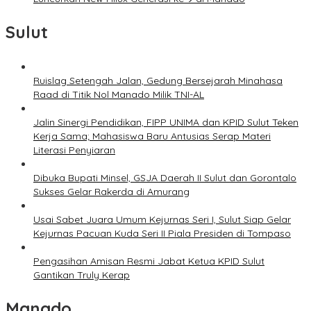
Sulut
Ruislag Setengah Jalan, Gedung Bersejarah Minahasa
Raad di Titik Nol Manado Milik TNI-AL
Jalin Sinergi Pendidikan, FIPP UNIMA dan KPID Sulut Teken
Kerja Sama; Mahasiswa Baru Antusias Serap Materi
Literasi Penyiaran
Dibuka Bupati Minsel, GSJA Daerah II Sulut dan Gorontalo
Sukses Gelar Rakerda di Amurang
Usai Sabet Juara Umum Kejurnas Seri I, Sulut Siap Gelar
Kejurnas Pacuan Kuda Seri II Piala Presiden di Tompaso
Pengasihan Amisan Resmi Jabat Ketua KPID Sulut
Gantikan Truly Kerap
Manado