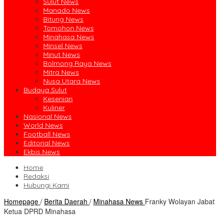
Sulut News
Manado News
Bitung News
Tomohon News
Minahasa News
Minsel News
Minut News
Bolmong Raya News
Mitra News
Nusa Utara News
Budaya Sulut
Kesenian
Kuliner
Nasional News
World News
Football News
Editorial News
Ekbis News
Home
Redaksi
Hubungi Kami
Homepage
/
Berita Daerah
/
Minahasa News
Franky Wolayan Jabat
Ketua DPRD Minahasa