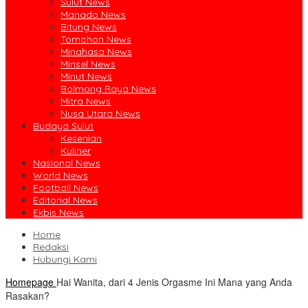
Sulut News
Manado News
Bitung News
Tomohon News
Minahasa News
Minsel News
Minut News
Bolmong Raya News
Mitra News
Nusa Utara News
Budaya Sulut
Kesenian
Kuliner
Nasional News
World News
Football News
Editorial News
Ekbis News
Home
Redaksi
Hubungi Kami
Homepage
Hai Wanita, dari 4 Jenis Orgasme Ini Mana yang Anda
Rasakan?