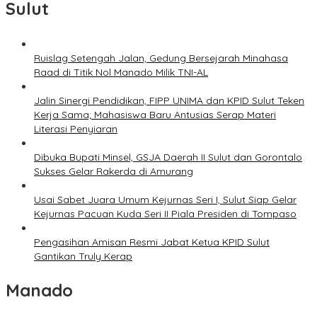
Sulut
Ruislag Setengah Jalan, Gedung Bersejarah Minahasa
Raad di Titik Nol Manado Milik TNI-AL
Jalin Sinergi Pendidikan, FIPP UNIMA dan KPID Sulut Teken
Kerja Sama; Mahasiswa Baru Antusias Serap Materi
Literasi Penyiaran
Dibuka Bupati Minsel, GSJA Daerah II Sulut dan Gorontalo
Sukses Gelar Rakerda di Amurang
Usai Sabet Juara Umum Kejurnas Seri I, Sulut Siap Gelar
Kejurnas Pacuan Kuda Seri II Piala Presiden di Tompaso
Pengasihan Amisan Resmi Jabat Ketua KPID Sulut
Gantikan Truly Kerap
Manado