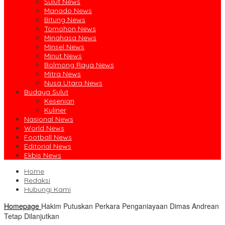
Sulut News
Manado News
Bitung News
Tomohon News
Minahasa News
Minsel News
Minut News
Bolmong Raya News
Mitra News
Nusa Utara News
Budaya Sulut
Kesenian
Kuliner
Nasional News
World News
Football News
Editorial News
Ekbis News
Home
Redaksi
Hubungi Kami
Homepage
Hakim Putuskan Perkara Penganiayaan Dimas Andrean
Tetap Dilanjutkan