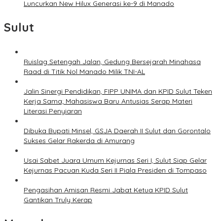
Luncurkan New Hilux Generasi ke-9 di Manado
Sulut
Ruislag Setengah Jalan, Gedung Bersejarah Minahasa
Raad di Titik Nol Manado Milik TNI-AL
Jalin Sinergi Pendidikan, FIPP UNIMA dan KPID Sulut Teken
Kerja Sama; Mahasiswa Baru Antusias Serap Materi
Literasi Penyiaran
Dibuka Bupati Minsel, GSJA Daerah II Sulut dan Gorontalo
Sukses Gelar Rakerda di Amurang
Usai Sabet Juara Umum Kejurnas Seri I, Sulut Siap Gelar
Kejurnas Pacuan Kuda Seri II Piala Presiden di Tompaso
Pengasihan Amisan Resmi Jabat Ketua KPID Sulut
Gantikan Truly Kerap