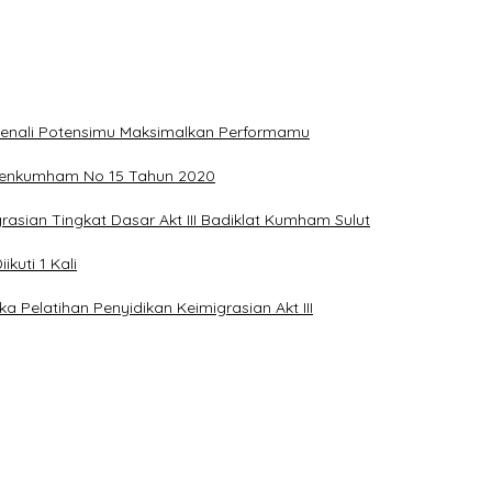
, Kenali Potensimu Maksimalkan Performamu
ermenkumham No 15 Tahun 2020
asian Tingkat Dasar Akt III Badiklat Kumham Sulut
kuti 1 Kali
elatihan Penyidikan Keimigrasian Akt III