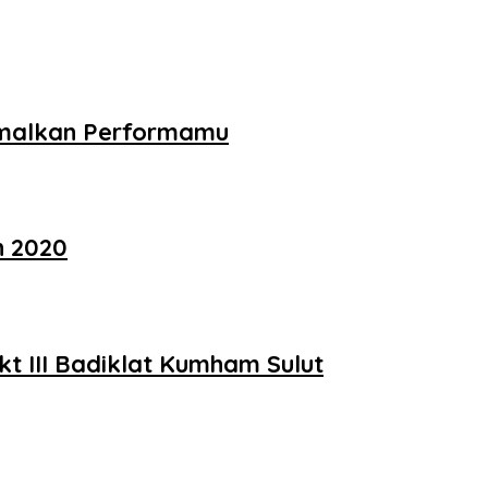
simalkan Performamu
n 2020
t III Badiklat Kumham Sulut