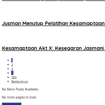
Jusman Menutup Pelatihan Kesamaptaan A
Kesamaptaan Akt X: Kesegaran Jasmani
1
2
3
…
180
Berikutnya
No More Posts Available.
No more pages to load.