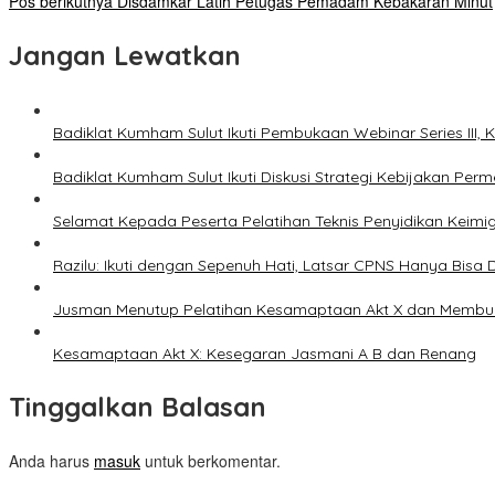
Pos berikutnya
Disdamkar Latih Petugas Pemadam Kebakaran Minut
Jangan Lewatkan
Badiklat Kumham Sulut Ikuti Pembukaan Webinar Series III
Badiklat Kumham Sulut Ikuti Diskusi Strategi Kebijakan P
Selamat Kepada Peserta Pelatihan Teknis Penyidikan Keimigr
Razilu: Ikuti dengan Sepenuh Hati, Latsar CPNS Hanya Bisa Dii
Jusman Menutup Pelatihan Kesamaptaan Akt X dan Membuka P
Kesamaptaan Akt X: Kesegaran Jasmani A B dan Renang
Tinggalkan Balasan
Anda harus
masuk
untuk berkomentar.