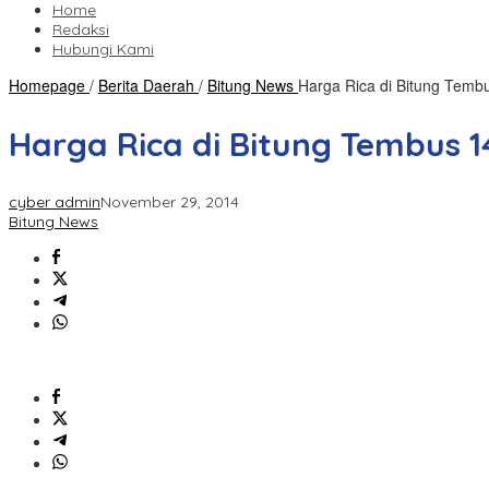
Home
Redaksi
Hubungi Kami
Homepage
/
Berita Daerah
/
Bitung News
Harga Rica di Bitung Temb
Harga Rica di Bitung Tembus 1
cyber admin
November 29, 2014
Bitung News