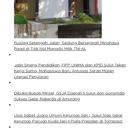
Ruislag Setengah Jalan, Gedung Bersejarah Minahasa
Raad di Titik Nol Manado Milik TNI-AL
Jalin Sinergi Pendidikan, FIPP UNIMA dan KPID Sulut Teken
Kerja Sama; Mahasiswa Baru Antusias Serap Materi
Literasi Penyiaran
Dibuka Bupati Minsel, GSJA Daerah II Sulut dan Gorontalo
Sukses Gelar Rakerda di Amurang
Usai Sabet Juara Umum Kejurnas Seri I, Sulut Siap Gelar
Kejurnas Pacuan Kuda Seri II Piala Presiden di Tompaso