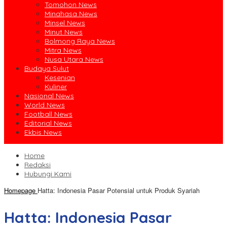
Tomohon News
Minahasa News
Minsel News
Minut News
Bolmong Raya News
Mitra News
Nusa Utara News
Budaya Sulut
Kesenian
Kuliner
Nasional News
World News
Football News
Editorial News
Ekbis News
Home
Redaksi
Hubungi Kami
Homepage
Hatta: Indonesia Pasar Potensial untuk Produk Syariah
Hatta: Indonesia Pasar