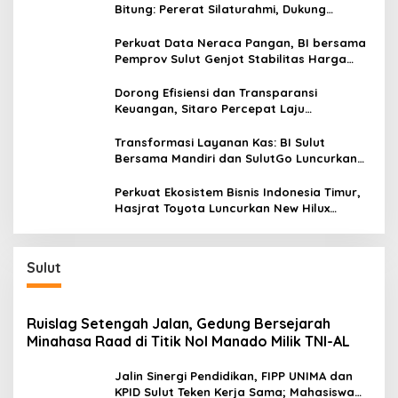
Bitung: Pererat Silaturahmi, Dukung
Ekonomi Lokal & Tawarkan Beragam
Promo Khusus
Perkuat Data Neraca Pangan, BI bersama
Pemprov Sulut Genjot Stabilitas Harga
dan Kendalikan Inflasi
Dorong Efisiensi dan Transparansi
Keuangan, Sitaro Percepat Laju
Digitalisasi Transaksi Bersama BI Sulut
Transformasi Layanan Kas: BI Sulut
Bersama Mandiri dan SulutGo Luncurkan
Sentra Kas Mitra Utama, Jangkau Wilayah
Kepulauan
Perkuat Ekosistem Bisnis Indonesia Timur,
Hasjrat Toyota Luncurkan New Hilux
Generasi ke-9 di Manado
Sulut
Ruislag Setengah Jalan, Gedung Bersejarah
Minahasa Raad di Titik Nol Manado Milik TNI-AL
Jalin Sinergi Pendidikan, FIPP UNIMA dan
KPID Sulut Teken Kerja Sama; Mahasiswa