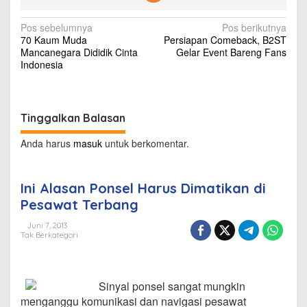
u
s
N
Pos sebelumnya
Pos berikutnya
D
70 Kaum Muda
Persiapan Comeback, B2ST
i
a
Mancanegara Dididik Cinta
Gelar Event Bareng Fans
m
v
Indonesia
a
t
i
i
g
k
a
Tinggalkan Balasan
a
n
s
d
Anda harus
masuk
untuk berkomentar.
i
i
P
e
p
Ini Alasan Ponsel Harus Dimatikan di
s
o
Pesawat Terbang
a
w
s
Juni 7, 2013
a
Tak Berkategori
t
T
e
r
Sinyal ponsel sangat mungkin
b
menganggu komunikasi dan navigasi pesawat
a