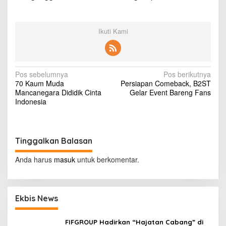
n
g
Ikuti Kami
N
Pos sebelumnya
Pos berikutnya
70 Kaum Muda
Persiapan Comeback, B2ST
a
Mancanegara Dididik Cinta
Gelar Event Bareng Fans
v
Indonesia
i
g
Tinggalkan Balasan
a
s
Anda harus
masuk
untuk berkomentar.
i
p
Ekbis News
o
s
FIFGROUP Hadirkan “Hajatan Cabang” di