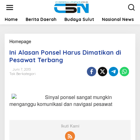
L
e
w
a
Home
Berita Daerah
Budaya Sulut
Nasional News
t
i
k
Homepage
I
e
n
k
Ini Alasan Ponsel Harus Dimatikan di
i
o
A
n
Pesawat Terbang
l
t
a
e
Juni 7, 2013
Tak Berkategori
s
n
a
n
P
Sinyal ponsel sangat mungkin
o
n
menganggu komunikasi dan navigasi pesawat
s
e
l
H
Ikuti Kami
a
r