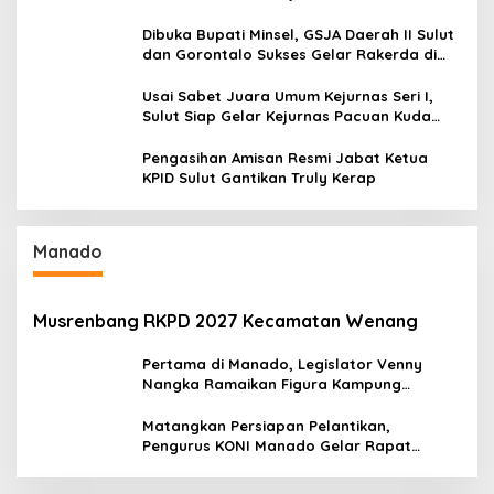
Baru Antusias Serap Materi Literasi
Penyiaran
Dibuka Bupati Minsel, GSJA Daerah II Sulut
dan Gorontalo Sukses Gelar Rakerda di
Amurang
Usai Sabet Juara Umum Kejurnas Seri I,
Sulut Siap Gelar Kejurnas Pacuan Kuda
Seri II Piala Presiden di Tompaso
Pengasihan Amisan Resmi Jabat Ketua
KPID Sulut Gantikan Truly Kerap
Manado
Musrenbang RKPD 2027 Kecamatan Wenang
Pertama di Manado, Legislator Venny
Nangka Ramaikan Figura Kampung
Titiwungen Utara
Matangkan Persiapan Pelantikan,
Pengurus KONI Manado Gelar Rapat
Perdana