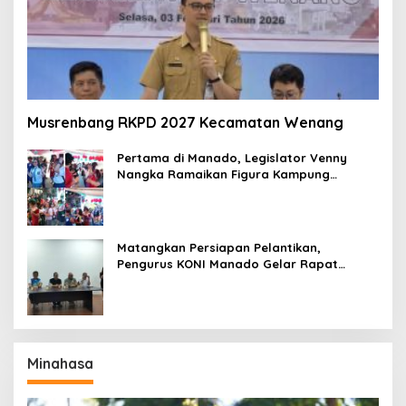
Musrenbang RKPD 2027 Kecamatan Wenang
Pertama di Manado, Legislator Venny
Nangka Ramaikan Figura Kampung
Titiwungen Utara
Matangkan Persiapan Pelantikan,
Pengurus KONI Manado Gelar Rapat
Perdana
Minahasa