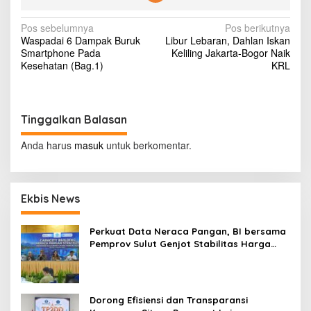
a
L
N
Pos sebelumnya
Pos berikutnya
i
Waspadai 6 Dampak Buruk
Libur Lebaran, Dahlan Iskan
b
a
Smartphone Pada
Keliling Jakarta-Bogor Naik
u
v
Kesehatan (Bag.1)
KRL
r
a
i
n
g
F
a
Tinggalkan Balasan
a
v
s
o
Anda harus
masuk
untuk berkomentar.
r
i
i
t
p
S
Ekbis News
o
e
d
s
u
Perkuat Data Neraca Pangan, BI bersama
n
Pemprov Sulut Genjot Stabilitas Harga
i
dan Kendalikan Inflasi
a
Dorong Efisiensi dan Transparansi