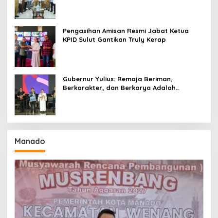
Seri II Piala Presiden di Tompaso
Pengasihan Amisan Resmi Jabat Ketua
KPID Sulut Gantikan Truly Kerap
Gubernur Yulius: Remaja Beriman,
Berkarakter, dan Berkarya Adalah
Kekuatan Sulawesi Utara
Manado