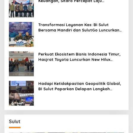
Keuangan, Sitaro Percepat Laju
Digitalisasi Transaksi Bersama BI Sulut
Transformasi Layanan Kas: BI Sulut
Bersama Mandiri dan SulutGo Luncurkan
Sentra Kas Mitra Utama, Jangkau Wilayah
Kepulauan
Perkuat Ekosistem Bisnis Indonesia Timur,
Hasjrat Toyota Luncurkan New Hilux
Generasi ke-9 di Manado
Hadapi Ketidakpastian Geopolitik Global,
BI Sulut Paparkan Delapan Langkah
Strategis Perkuat Rupiah dan Stabilitas
Ekonomi
Sulut