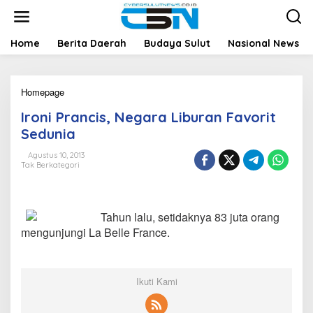
L
e
w
a
Home
Berita Daerah
Budaya Sulut
Nasional News
t
i
k
Homepage
I
e
r
k
Ironi Prancis, Negara Liburan Favorit
o
o
n
n
Sedunia
i
t
P
e
Agustus 10, 2013
Tak Berkategori
r
n
a
n
c
Tahun lalu, setidaknya 83 juta orang
i
s
mengunjungi La Belle France.
,
N
e
g
Ikuti Kami
a
r