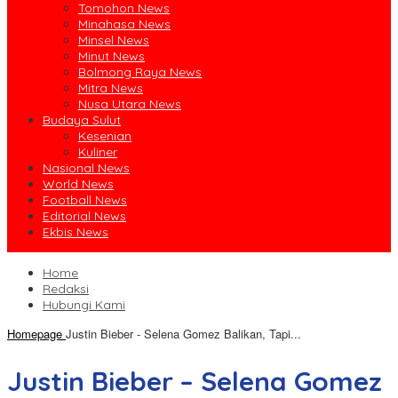
Tomohon News
Minahasa News
Minsel News
Minut News
Bolmong Raya News
Mitra News
Nusa Utara News
Budaya Sulut
Kesenian
Kuliner
Nasional News
World News
Football News
Editorial News
Ekbis News
Home
Redaksi
Hubungi Kami
Homepage
Justin Bieber - Selena Gomez Balikan, Tapi...
Justin Bieber – Selena Gomez