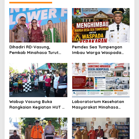
I
n
d
o
n
e
s
i
Dihadiri RD-Vasung,
Pemdes Sea Tumpengan
a
Pemkab Minahasa Turut
Imbau Warga Waspada
k
Sukseskan TIFF 2026
Kebakaran
e
-
7
4
Wabup Vasung Buka
Laboratorium Kesehatan
Rangkaian Kegiatan HUT RI
Masyarakat Minahasa
ke-81 di Kecamatan
Segera Beroperasi, Ini
Tompaso Raya
Kegunaannya