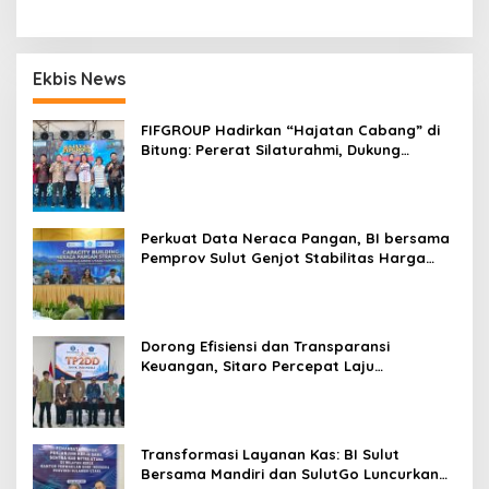
Ekbis News
FIFGROUP Hadirkan “Hajatan Cabang” di
Bitung: Pererat Silaturahmi, Dukung
Ekonomi Lokal & Tawarkan Beragam
Promo Khusus
Perkuat Data Neraca Pangan, BI bersama
Pemprov Sulut Genjot Stabilitas Harga
dan Kendalikan Inflasi
Dorong Efisiensi dan Transparansi
Keuangan, Sitaro Percepat Laju
Digitalisasi Transaksi Bersama BI Sulut
Transformasi Layanan Kas: BI Sulut
Bersama Mandiri dan SulutGo Luncurkan