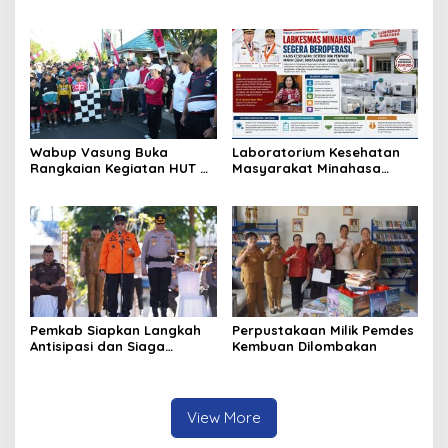
Sukseskan TIFF 2026
Kebakaran
Wabup Vasung Buka
Laboratorium Kesehatan
Rangkaian Kegiatan HUT RI
Masyarakat Minahasa
ke-81 di Kecamatan
Segera Beroperasi, Ini
Tompaso Raya
Kegunaannya
Pemkab Siapkan Langkah
Perpustakaan Milik Pemdes
Antisipasi dan Siaga
Kembuan Dilombakan
Dampak El Nino di
Minahasa
View More