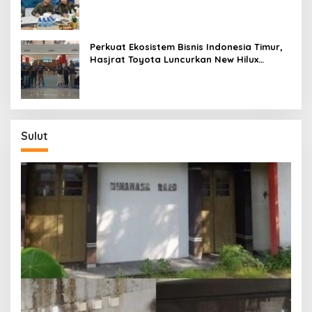
Sentra Kas Mitra Utama, Jangkau Wilayah
Kepulauan
Perkuat Ekosistem Bisnis Indonesia Timur,
Hasjrat Toyota Luncurkan New Hilux
Generasi ke-9 di Manado
Sulut