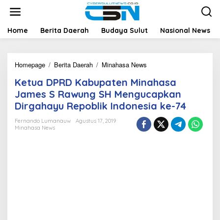
L
e
w
a
Home
Berita Daerah
Budaya Sulut
Nasional News
t
i
k
Homepage
/
Berita Daerah
/
Minahasa News
K
e
e
k
Ketua DPRD Kabupaten Minahasa
t
o
u
n
James S Rawung SH Mengucapkan
a
t
Dirgahayu Repoblik Indonesia ke-74
D
e
P
n
Fernando Lumanauw
Agustus 17, 2019
R
Minahasa News
D
K
a
b
u
p
a
t
e
n