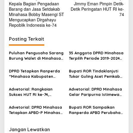
g
Kepala Bagian Pengadaan
Jimmy Eman Pimpin Detik-
a
u
Barang dan Jasa Setdakab
Detik Peringatan HUT RI ke-
c
v
Minahasa Bobby Masengi ST
74
a
Mengucapkan Dirgahayu
i
p
Repoblik Indonesia ke-74
k
g
a
Posting Terkait
a
n
D
s
i
Puluhan Pengusaha Sarang
35 Anggota DPRD Minahasa
i
r
Burung Walet di Minahasa
Terpilih Periode 2019-2024
g
p
Tak Pernah Bayar Pajak
Resmi Dilantik
a
DPRD Tetapkan Ranperda
Bupati ROR Tindaklanjuti
h
o
“Minahasa Kabupaten
Tukar Guling Aset Pemkab
a
s
Layak Anak” Menjadi Perda
dan Polres Minahasa di
y
Mabes Polri
u
Advetorial: Rangkaian
Advetorial: DPRD Minahasa
R
Sukses HUT RI ke-74,
Gelar Paripurna Istimewa
e
Pengibaran dan Penurunan
Mendengarkan Pidato
p
Bendera Merah Putih di
Presiden Jokowi
Advetorial: DPRD Minahasa
Bupati ROR Sampaikan
o
Minahasa Berlangsung
Tetapkan APBD-P Minahasa
Ranperda APBD Perubahan
b
Khidmat
2019
TA 2019 ke DPRD Minahasa
l
i
Jangan Lewatkan
k