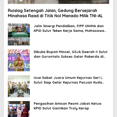
Ruislag Setengah Jalan, Gedung Bersejarah
Minahasa Raad di Titik Nol Manado Milik TNI-AL
Jalin Sinergi Pendidikan, FIPP UNIMA dan
KPID Sulut Teken Kerja Sama; Mahasiswa
Baru Antusias Serap Materi Literasi
Penyiaran
Dibuka Bupati Minsel, GSJA Daerah II Sulut
dan Gorontalo Sukses Gelar Rakerda di
Amurang
Usai Sabet Juara Umum Kejurnas Seri I,
Sulut Siap Gelar Kejurnas Pacuan Kuda
Seri II Piala Presiden di Tompaso
Pengasihan Amisan Resmi Jabat Ketua
KPID Sulut Gantikan Truly Kerap