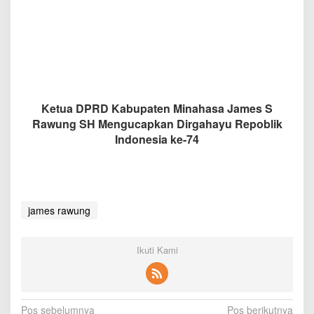
M
i
n
a
h
a
s
a
J
Ketua DPRD Kabupaten Minahasa James S
a
Rawung SH Mengucapkan Dirgahayu Repoblik
m
Indonesia ke-74
e
s
S
R
a
w
james rawung
u
n
g
Ikuti Kami
S
H
M
e
n
N
Pos sebelumnya
Pos berikutnya