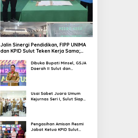
Jalin Sinergi Pendidikan, FIPP UNIMA
dan KPID Sulut Teken Kerja Sama;
Mahasiswa Baru Antusias Serap Materi
Literasi Penyiaran
Dibuka Bupati Minsel, GSJA
Daerah II Sulut dan
Gorontalo Sukses Gelar
Rakerda di Amurang
Usai Sabet Juara Umum
Kejurnas Seri I, Sulut Siap
Gelar Kejurnas Pacuan Kuda
Seri II Piala Presiden di
Tompaso
Pengasihan Amisan Resmi
Jabat Ketua KPID Sulut
Gantikan Truly Kerap