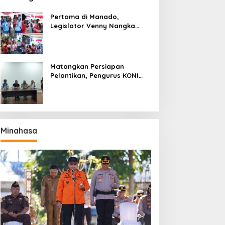
Pertama di Manado,
Legislator Venny Nangka
Ramaikan Figura Kampung
Titiwungen Utara
Matangkan Persiapan
Pelantikan, Pengurus KONI
Manado Gelar Rapat
Perdana
Minahasa