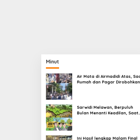
Minut
Air Mata di Airmadidi Atas, Sa
Rumah dan Pagar Dirobohkan
Harapan Keadilan Belum Pa
Sarwidi Melawan, Berpuluh
Bulan Menanti Keadilan, Saat
Eksekusi Menjelang Justru
Harapan Diuji
Ini Hasil lengkap Malam Final