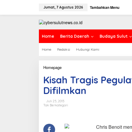
L
Tambahkan Menu
e
Jumat, 7 Agustus 2026
w
a
t
i
k
Home
Berita Daerah
Budaya Sulut
e
k
Home
Redaksi
Hubungi Kami
o
n
t
e
Homepage
K
n
i
Kisah Tragis Pegula
s
a
Difilmkan
h
T
r
Juli 25, 2013
a
Tak Berkategori
g
i
s
P
Chris Benoit mem
e