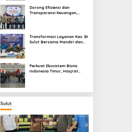
Dorong Efisiensi dan
Transparansi Keuangan,
Sitaro Percepat Laju
Digitalisasi Transaksi
Bersama BI Sulut
Transformasi Layanan Kas: BI
Sulut Bersama Mandiri dan
SulutGo Luncurkan Sentra
Kas Mitra Utama, Jangkau
Wilayah Kepulauan
Perkuat Ekosistem Bisnis
Indonesia Timur, Hasjrat
Toyota Luncurkan New Hilux
Generasi ke-9 di Manado
Sulut