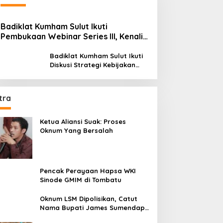
Badiklat Kumham Sulut Ikuti
Pembukaan Webinar Series III, Kenali
Potensimu Maksimalkan Performamu
Badiklat Kumham Sulut Ikuti
Diskusi Strategi Kebijakan
Permenkumham No 15 Tahun
2020
tra
Ketua Aliansi Suak: Proses
Oknum Yang Bersalah
Pencak Perayaan Hapsa WKI
Sinode GMIM di Tombatu
Oknum LSM Dipolisikan, Catut
Nama Bupati James Sumendap
dan Tipu Investor Rp 200 Juta