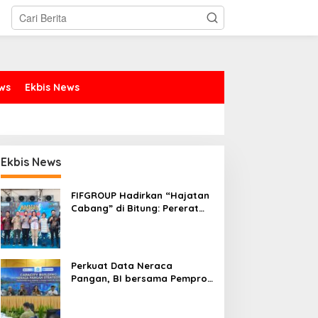
ews
Ekbis News
Ekbis News
FIFGROUP Hadirkan “Hajatan
Cabang” di Bitung: Pererat
Silaturahmi, Dukung Ekonomi
Lokal & Tawarkan Beragam
Promo Khusus
Perkuat Data Neraca
Pangan, BI bersama Pemprov
Sulut Genjot Stabilitas Harga
dan Kendalikan Inflasi