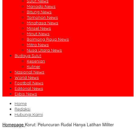
Sulut News
Manado News
Bitung News
Tomohon News
Minahasa News
Minsel News
Minut News
Bolmong Raya News
Mitra News
Nusa Utara News
Budaya Sulut
Kesenian
Kuliner
Nasional News
World News
Football News
Editorial News
Ekbis News
Home
Redaksi
Hubungi Kami
Homepage
Korut: Peluncuran Rudal Hanya Latihan Militer