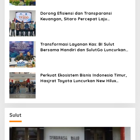
Dorong Efisiensi dan Transparansi
Keuangan, Sitaro Percepat Laju
Digitalisasi Transaksi Bersama BI Sulut
Transformasi Layanan Kas: BI Sulut
Bersama Mandiri dan SulutGo Luncurkan
Sentra Kas Mitra Utama, Jangkau Wilayah
Kepulauan
Perkuat Ekosistem Bisnis Indonesia Timur,
Hasjrat Toyota Luncurkan New Hilux
Generasi ke-9 di Manado
Sulut