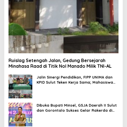
Ruislag Setengah Jalan, Gedung Bersejarah
Minahasa Raad di Titik Nol Manado Milik TNI-AL
Jalin Sinergi Pendidikan, FIPP UNIMA dan
KPID Sulut Teken Kerja Sama; Mahasiswa
Baru Antusias Serap Materi Literasi
Penyiaran
Dibuka Bupati Minsel, GSJA Daerah II Sulut
dan Gorontalo Sukses Gelar Rakerda di
Amurang