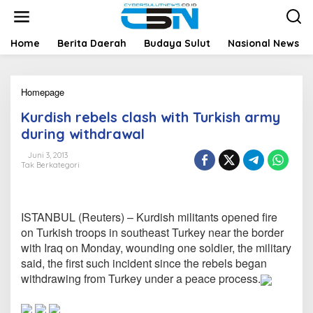
L
e
w
a
Home
Berita Daerah
Budaya Sulut
Nasional News
t
i
k
Homepage
K
e
u
k
Kurdish rebels clash with Turkish army
r
o
d
n
during withdrawal
i
t
s
e
Juni 3, 2013
Tak Berkategori
h
n
r
e
b
ISTANBUL (Reuters) – Kurdish militants opened fire
e
l
on Turkish troops in southeast Turkey near the border
s
with Iraq on Monday, wounding one soldier, the military
c
said, the first such incident since the rebels began
l
withdrawing from Turkey under a peace process.
a
s
h