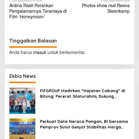
N
Ardina Rasti Perankan
Photos show real Reeva
a
Pengalamannya Teraniaya di
Steenkamp
v
Film ‘Honeymoon’
i
g
Tinggalkan Balasan
a
s
Anda harus
masuk
untuk berkomentar.
i
p
Ekbis News
o
s
FIFGROUP Hadirkan “Hajatan Cabang” di
Bitung: Pererat Silaturahmi, Dukung
Ekonomi Lokal & Tawarkan Beragam
Promo Khusus
Perkuat Data Neraca Pangan, BI bersama
Pemprov Sulut Genjot Stabilitas Harga
dan Kendalikan Inflasi