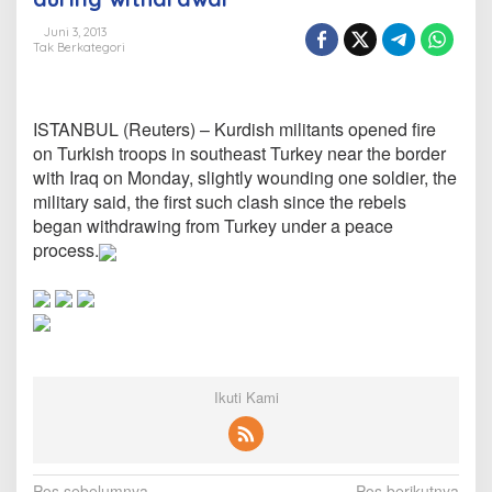
s
d
r
Juni 3, 2013
Tak Berkategori
a
w
a
l
ISTANBUL (Reuters) – Kurdish militants opened fire
on Turkish troops in southeast Turkey near the border
with Iraq on Monday, slightly wounding one soldier, the
military said, the first such clash since the rebels
began withdrawing from Turkey under a peace
process.
Ikuti Kami
Pos sebelumnya
Pos berikutnya