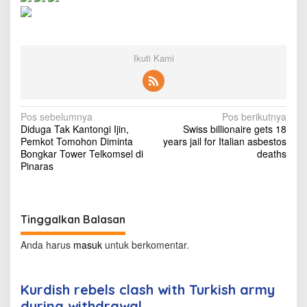
w
i
t
h
T
Ikuti Kami
u
r
k
i
N
Pos sebelumnya
s
Pos berikutnya
Diduga Tak Kantongi Ijin,
h
Swiss billionaire gets 18
a
Pemkot Tomohon Diminta
a
years jail for Italian asbestos
v
Bongkar Tower Telkomsel di
r
deaths
Pinaras
m
i
y
d
g
u
a
r
Tinggalkan Balasan
i
s
n
Anda harus
masuk
untuk berkomentar.
i
g
w
p
i
o
Kurdish rebels clash with Turkish army
t
h
during withdrawal