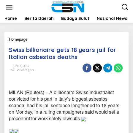
L
e
w
a
Home
Berita Daerah
Budaya Sulut
Nasional News
t
i
k
Homepage
S
e
w
k
Swiss billionaire gets 18 years jail for
i
o
s
n
Italian asbestos deaths
s
t
b
e
Juni 3, 2013
Tak Berkategori
i
n
l
l
i
MILAN (Reuters) – A billionaire Swiss industrialist
o
n
convicted for his part in Italy’s biggest asbestos
a
scandal had his jail sentence lengthened to 18 years
i
on Monday, in a ruling campaigners said would set a
r
precedent for work-safety lawsuits.
e
g
e