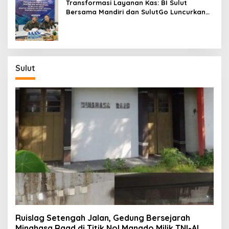
Transformasi Layanan Kas: BI Sulut
Bersama Mandiri dan SulutGo Luncurkan
Sentra Kas Mitra Utama, Jangkau Wilayah
Kepulauan
Sulut
Ruislag Setengah Jalan, Gedung Bersejarah
Minahasa Raad di Titik Nol Manado Milik TNI-AL