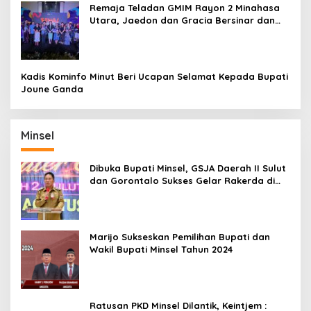
Remaja Teladan GMIM Rayon 2 Minahasa
Utara, Jaedon dan Gracia Bersinar dan
Raih Gelar Bergengsi
Kadis Kominfo Minut Beri Ucapan Selamat Kepada Bupati
Joune Ganda
Minsel
Dibuka Bupati Minsel, GSJA Daerah II Sulut
dan Gorontalo Sukses Gelar Rakerda di
Amurang
Marijo Sukseskan Pemilihan Bupati dan
Wakil Bupati Minsel Tahun 2024
Ratusan PKD Minsel Dilantik, Keintjem :