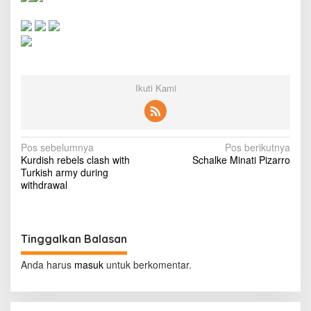
t
s
1
8
y
e
a
Ikuti Kami
r
s
j
a
i
N
Pos sebelumnya
Pos berikutnya
l
Kurdish rebels clash with
Schalke Minati Pizarro
a
f
Turkish army during
o
v
withdrawal
r
i
I
t
g
a
Tinggalkan Balasan
a
l
i
s
Anda harus
masuk
untuk berkomentar.
a
n
i
a
p
s