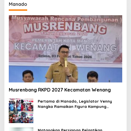
Manado
Musrenbang RKPD 2027 Kecamatan Wenang
Pertama di Manado, Legislator Venny
Nangka Ramaikan Figura Kampung
Titiwungen Utara
Matangkan Persiapan Pelantikan,