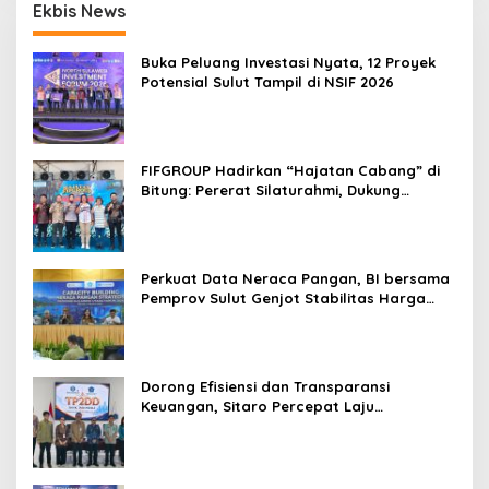
Ekbis News
b
o
e
s
s
Buka Peluang Investasi Nyata, 12 Proyek
t
Potensial Sulut Tampil di NSIF 2026
o
s
d
e
a
FIFGROUP Hadirkan “Hajatan Cabang” di
t
Bitung: Pererat Silaturahmi, Dukung
h
Ekonomi Lokal & Tawarkan Beragam
s
Promo Khusus
Perkuat Data Neraca Pangan, BI bersama
Pemprov Sulut Genjot Stabilitas Harga
dan Kendalikan Inflasi
Dorong Efisiensi dan Transparansi
Keuangan, Sitaro Percepat Laju
Digitalisasi Transaksi Bersama BI Sulut