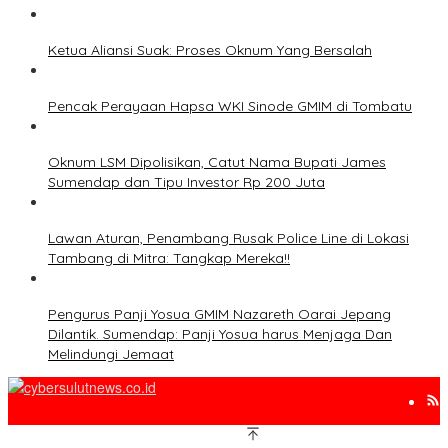
Ketua Aliansi Suak: Proses Oknum Yang Bersalah
Pencak Perayaan Hapsa WKI Sinode GMIM di Tombatu
Oknum LSM Dipolisikan, Catut Nama Bupati James
Sumendap dan Tipu Investor Rp 200 Juta
Lawan Aturan, Penambang Rusak Police Line di Lokasi
Tambang di Mitra: Tangkap Mereka!!
Pengurus Panji Yosua GMIM Nazareth Oarai Jepang
Dilantik. Sumendap: Panji Yosua harus Menjaga Dan
Melindungi Jemaat
www.cybersulutnews.co.id 2010-2025