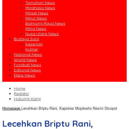
Tomohon News
Minahasa News
Minsel News
Minut News
Bolmong Raya News
Mitra News
Nusa Utara News
Budaya Sulut
Kesenian
Kuliner
Nasional News
World News
Football News
Editorial News
Ekbis News
Home
Redaksi
Hubungi Kami
Homepage
Lecehkan Briptu Rani, Kapolres Mojokerto Resmi Dicopot
Lecehkan Briptu Rani,