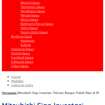
Bitung News
Tomohon News
Minahasa News
Minsel News
Minut News
Bolmong Raya News
Mitra News
Nusa Utara News
Budaya Sulut
Kesenian
Kuliner
Nasional News
World News
Football News
Editorial News
Ekbis News
Home
Redaksi
Hubungi Kami
Homepage
Mitsubishi Siap Investasi Triliunan Bangun Pabrik Baru di RI