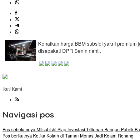
Kenaikan harga BBM subsidi yakni premium ja
disepakati DPR Senin nanti.
Ikuti Kami
Navigasi pos
Pos sebelumnya
Mitsubishi Siap Investasi Triliunan Bangun Pabrik Ba
Pos berikutnya
Ketika Kolam di Taman Monas Jadi Kolam Renang