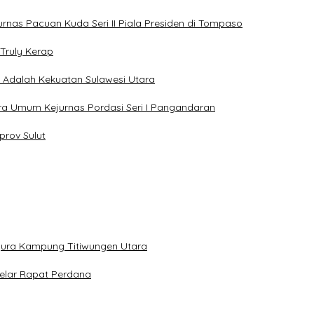
jurnas Pacuan Kuda Seri II Piala Presiden di Tompaso
Truly Kerap
a Adalah Kekuatan Sulawesi Utara
uara Umum Kejurnas Pordasi Seri I Pangandaran
prov Sulut
gura Kampung Titiwungen Utara
elar Rapat Perdana