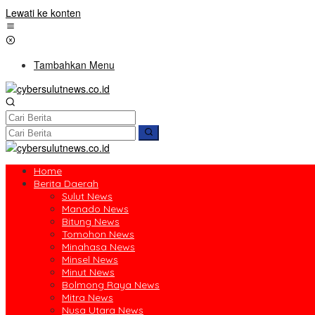
Lewati ke konten
Tambahkan Menu
Home
Berita Daerah
Sulut News
Manado News
Bitung News
Tomohon News
Minahasa News
Minsel News
Minut News
Bolmong Raya News
Mitra News
Nusa Utara News