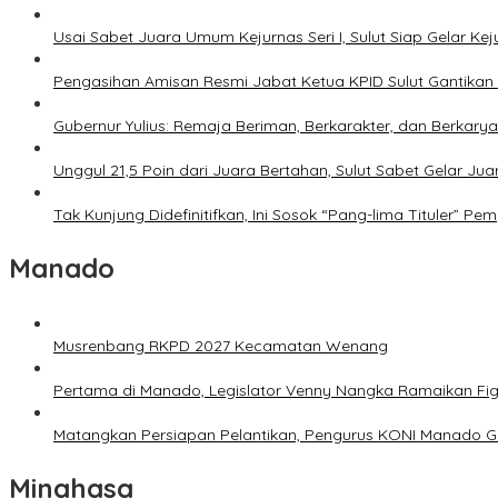
Usai Sabet Juara Umum Kejurnas Seri I, Sulut Siap Gelar Ke
Pengasihan Amisan Resmi Jabat Ketua KPID Sulut Gantikan 
Gubernur Yulius: Remaja Beriman, Berkarakter, dan Berkary
Unggul 21,5 Poin dari Juara Bertahan, Sulut Sabet Gelar J
Tak Kunjung Didefinitifkan, Ini Sosok “Pang-lima Tituler” Pem
Manado
Musrenbang RKPD 2027 Kecamatan Wenang
Pertama di Manado, Legislator Venny Nangka Ramaikan Fi
Matangkan Persiapan Pelantikan, Pengurus KONI Manado G
Minahasa