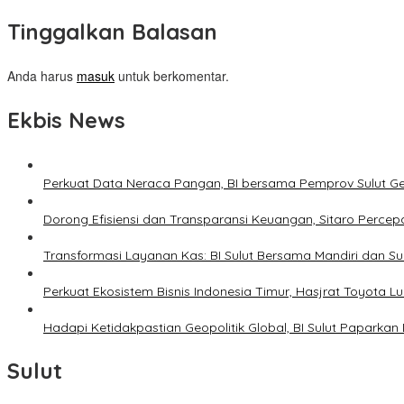
Tinggalkan Balasan
Anda harus
masuk
untuk berkomentar.
Ekbis News
Perkuat Data Neraca Pangan, BI bersama Pemprov Sulut Genj
Dorong Efisiensi dan Transparansi Keuangan, Sitaro Percepat
Transformasi Layanan Kas: BI Sulut Bersama Mandiri dan S
Perkuat Ekosistem Bisnis Indonesia Timur, Hasjrat Toyota L
Hadapi Ketidakpastian Geopolitik Global, BI Sulut Paparkan
Sulut