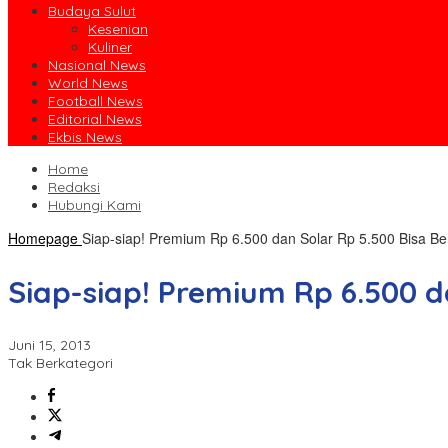
Budaya Sulut
Kesenian
Kuliner
Nasional News
World News
Football News
Editorial News
Ekbis News
Home
Redaksi
Hubungi Kami
Homepage
Siap-siap! Premium Rp 6.500 dan Solar Rp 5.500 Bisa B
Siap-siap! Premium Rp 6.500 d
Juni 15, 2013
Tak Berkategori