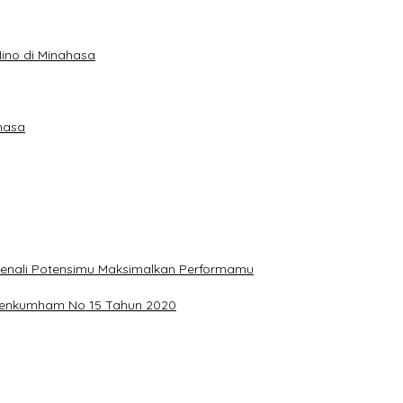
ino di Minahasa
hasa
, Kenali Potensimu Maksimalkan Performamu
ermenkumham No 15 Tahun 2020