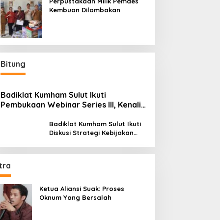
Perpustakaan Milik Pemdes
Kembuan Dilombakan
Bitung
Badiklat Kumham Sulut Ikuti
Pembukaan Webinar Series III, Kenali
Potensimu Maksimalkan Performamu
Badiklat Kumham Sulut Ikuti
Diskusi Strategi Kebijakan
Permenkumham No 15 Tahun
2020
tra
Ketua Aliansi Suak: Proses
Oknum Yang Bersalah