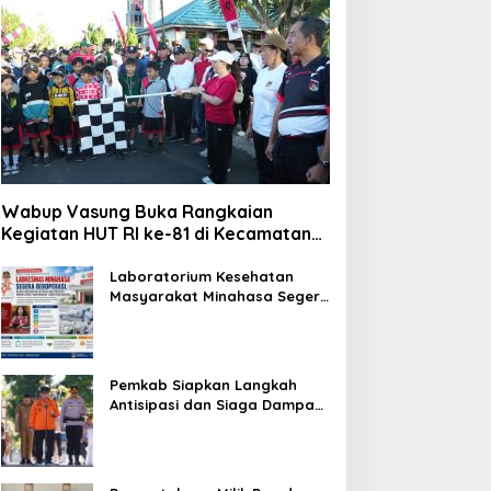
Wabup Vasung Buka Rangkaian
Kegiatan HUT RI ke-81 di Kecamatan
Tompaso Raya
Laboratorium Kesehatan
Masyarakat Minahasa Segera
Beroperasi, Ini Kegunaannya
Pemkab Siapkan Langkah
Antisipasi dan Siaga Dampak
El Nino di Minahasa