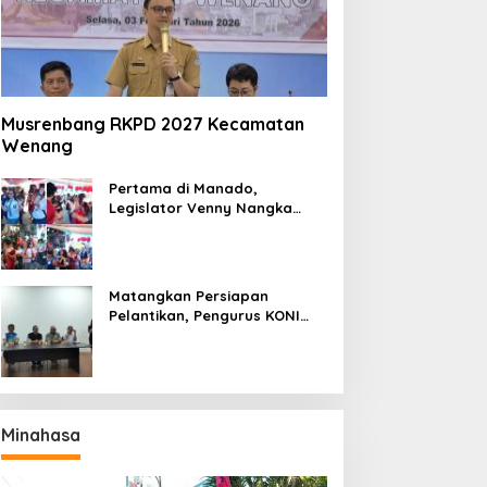
Musrenbang RKPD 2027 Kecamatan
Wenang
Pertama di Manado,
Legislator Venny Nangka
Ramaikan Figura Kampung
Titiwungen Utara
Matangkan Persiapan
Pelantikan, Pengurus KONI
Manado Gelar Rapat
Perdana
Minahasa