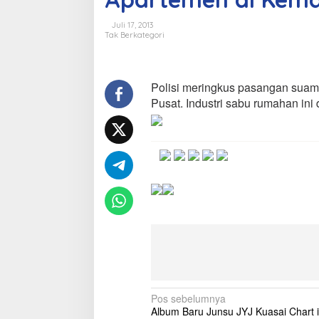
r
i
Juli 17, 2013
P
Tak Berkategori
e
m
i
l
Polisi meringkus pasangan suami 
i
Pusat. Industri sabu rumahan ini
k
H
o
m
e
I
n
d
u
s
t
r
y
S
a
N
Pos sebelumnya
b
Album Baru Junsu JYJ Kuasai Chart i
u