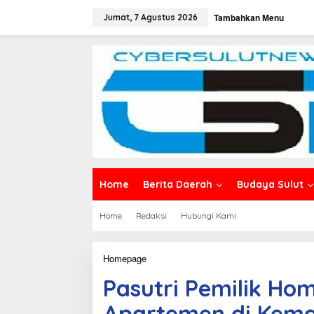
L
Tambahkan Menu
e
Jumat, 7 Agustus 2026
w
a
t
i
k
e
k
o
n
t
e
n
Home
Berita Daerah
Budaya Sulut
Home
Redaksi
Hubungi Kami
Homepage
P
a
Pasutri Pemilik Hom
s
u
Apartemen di Kema
t