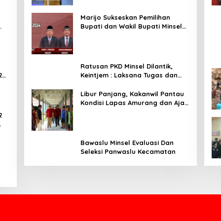
Marijo Sukseskan Pemilihan
Bupati dan Wakil Bupati Minsel
Tahun 2024
Ratusan PKD Minsel Dilantik,
2
Keintjem : Laksana Tugas dan
Tanggungjawab Dengan Baik
Libur Panjang, Kakanwil Pantau
Kondisi Lapas Amurang dan Ajak
WBP Patuhi Aturan Yang Berlaku
2
ar
Bawaslu Minsel Evaluasi Dan
Seleksi Panwaslu Kecamatan