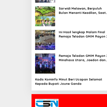
Sarwidi Melawan, Berpuluh
Bulan Menanti Keadilan, Saat
Eksekusi Menjelang Justru
Harapan Diuji
Ini Hasil lengkap Malam Final
Remaja Teladan GMIM Rayon 
Minut Tahun 2026
Remaja Teladan GMIM Rayon 
Minahasa Utara, Jaedon dan
Gracia Bersinar dan Raih Gel
Bergengsi
Kadis Kominfo Minut Beri Ucapan Selamat
Kepada Bupati Joune Ganda