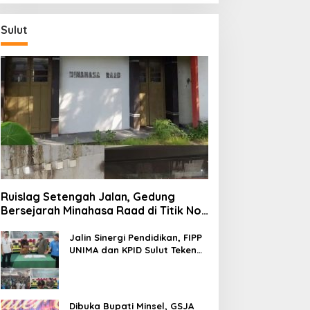
Sulut
Ruislag Setengah Jalan, Gedung
Bersejarah Minahasa Raad di Titik Nol
Manado Milik TNI-AL
Jalin Sinergi Pendidikan, FIPP
UNIMA dan KPID Sulut Teken
Kerja Sama; Mahasiswa Baru
Antusias Serap Materi Literasi
Penyiaran
Dibuka Bupati Minsel, GSJA