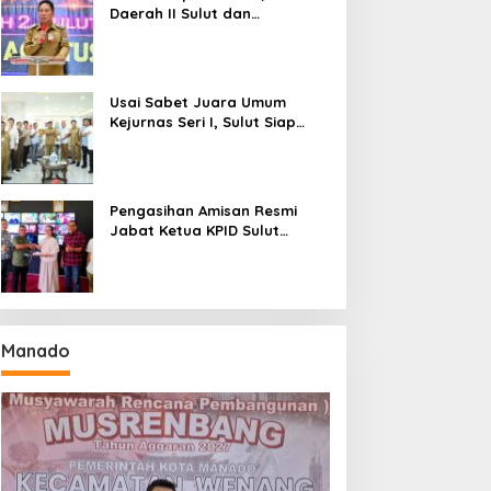
Daerah II Sulut dan
Gorontalo Sukses Gelar
Rakerda di Amurang
Usai Sabet Juara Umum
Kejurnas Seri I, Sulut Siap
Gelar Kejurnas Pacuan Kuda
Seri II Piala Presiden di
Tompaso
Pengasihan Amisan Resmi
Jabat Ketua KPID Sulut
Gantikan Truly Kerap
Manado