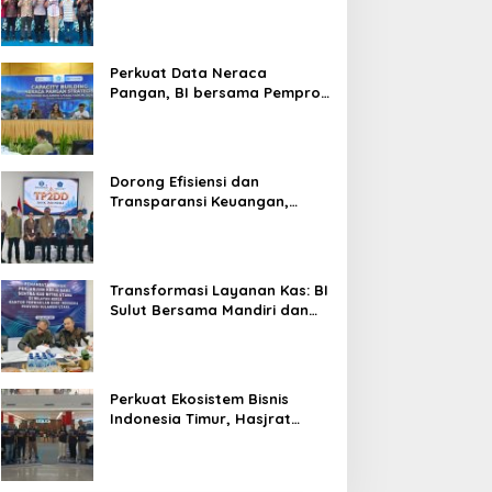
Silaturahmi, Dukung Ekonomi
Lokal & Tawarkan Beragam
Promo Khusus
Perkuat Data Neraca
Pangan, BI bersama Pemprov
Sulut Genjot Stabilitas Harga
dan Kendalikan Inflasi
Dorong Efisiensi dan
Transparansi Keuangan,
Sitaro Percepat Laju
Digitalisasi Transaksi
Bersama BI Sulut
Transformasi Layanan Kas: BI
Sulut Bersama Mandiri dan
SulutGo Luncurkan Sentra
Kas Mitra Utama, Jangkau
Wilayah Kepulauan
Perkuat Ekosistem Bisnis
Indonesia Timur, Hasjrat
Toyota Luncurkan New Hilux
Generasi ke-9 di Manado