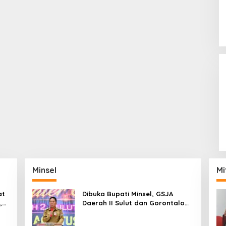
Minsel
Mi
at
Dibuka Bupati Minsel, GSJA
,
Daerah II Sulut dan Gorontalo
dam
Sukses Gelar Rakerda di
Amurang