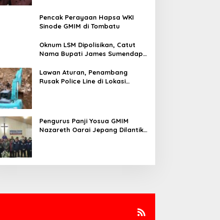
Pencak Perayaan Hapsa WKI
Sinode GMIM di Tombatu
Oknum LSM Dipolisikan, Catut
Nama Bupati James Sumendap
dan Tipu Investor Rp 200 Juta
Lawan Aturan, Penambang
Rusak Police Line di Lokasi
Tambang di Mitra: Tangkap
Mereka!!
Pengurus Panji Yosua GMIM
Nazareth Oarai Jepang Dilantik.
Sumendap: Panji Yosua harus
Menjaga Dan Melindungi Jemaat