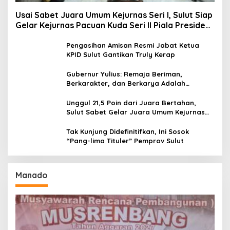
Usai Sabet Juara Umum Kejurnas Seri I, Sulut Siap
Gelar Kejurnas Pacuan Kuda Seri II Piala Presiden
di Tompaso
Pengasihan Amisan Resmi Jabat Ketua
KPID Sulut Gantikan Truly Kerap
Gubernur Yulius: Remaja Beriman,
Berkarakter, dan Berkarya Adalah
Kekuatan Sulawesi Utara
Unggul 21,5 Poin dari Juara Bertahan,
Sulut Sabet Gelar Juara Umum Kejurnas
Pordasi Seri I Pangandaran
Tak Kunjung Didefinitifkan, Ini Sosok
“Pang-lima Tituler” Pemprov Sulut
Manado