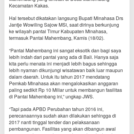
l
Kecamatan Kakas.
A
l
Hal tersebut dikatakan langsung Bupati Minahasa Drs
o
k
Jantje Wowiling Sajow MSi, saat dirinya berkunjung
a
ke wilayah pantai Timur Kabupaten Minahasa,
s
termasuk Pantai Mahembang, Kamis (18/02).
i
k
“Pantai Mahembang ini sangat eksotik dan bagi saya
a
n
lebih indah dari pantai yang ada di Bali. Hanya saja
R
kita perlu menata ini menjadi lebih bagus sehingga
p
lebih nyaman dikunjungi wisatawan baik luar maupun
1
dalam daerah. Untuk itu tahun 2017 mendatang
0
Pemkab Minahasa akan mengalokasikan anggaran
M
i
paling sedikit Rp 10 Miliar untuk membangun fasilitas
l
di Pantai Mahembang ini,” ungkap JWS.
i
a
“Tapi pada APBD Perubahan tahun 2016 ini,
r
perecanaannya sudah akan dilakukan sehingga di
U
n
2017 nanti tinggal tender dan pelaksanaan
t
pembangunan. Fasilitas yang akan dibangun awal
u