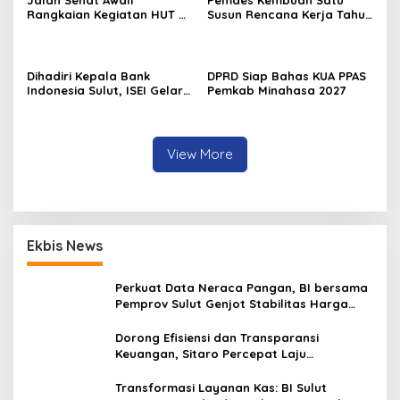
Jalan Sehat Awali
Pemdes Kembuan Satu
Rangkaian Kegiatan HUT RI
Susun Rencana Kerja Tahun
ke-81 di Minahasa
2027
Dihadiri Kepala Bank
DPRD Siap Bahas KUA PPAS
Indonesia Sulut, ISEI Gelar
Pemkab Minahasa 2027
Penyuluhan Ekonomi di
Minahasa
View More
Ekbis News
Perkuat Data Neraca Pangan, BI bersama
Pemprov Sulut Genjot Stabilitas Harga
dan Kendalikan Inflasi
Dorong Efisiensi dan Transparansi
Keuangan, Sitaro Percepat Laju
Digitalisasi Transaksi Bersama BI Sulut
Transformasi Layanan Kas: BI Sulut