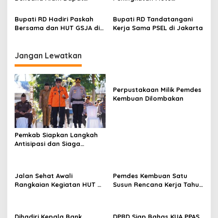
Bantuan dari Pemkab
Pendidikan Jadi Prioritas
Minahasa
Bupati RD Hadiri Paskah
Bupati RD Tandatangani
Bersama dan HUT GSJA di
Kerja Sama PSEL di Jakarta
Indonesia ke-85
Jangan Lewatkan
Perpustakaan Milik Pemdes
Kembuan Dilombakan
Pemkab Siapkan Langkah
Antisipasi dan Siaga
Dampak El Nino di
Minahasa
Jalan Sehat Awali
Pemdes Kembuan Satu
Rangkaian Kegiatan HUT RI
Susun Rencana Kerja Tahun
ke-81 di Minahasa
2027
Dihadiri Kepala Bank
DPRD Siap Bahas KUA PPAS