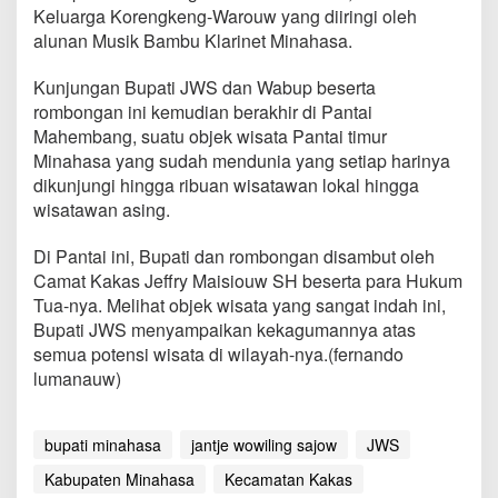
P
Keluarga Korengkeng-Warouw yang diiringi oleh
a
alunan Musik Bambu Klarinet Minahasa.
n
t
Kunjungan Bupati JWS dan Wabup beserta
a
rombongan ini kemudian berakhir di Pantai
i
M
Mahembang, suatu objek wisata Pantai timur
a
Minahasa yang sudah mendunia yang setiap harinya
h
dikunjungi hingga ribuan wisatawan lokal hingga
e
wisatawan asing.
m
b
a
Di Pantai ini, Bupati dan rombongan disambut oleh
n
Camat Kakas Jeffry Maisiouw SH beserta para Hukum
g
Tua-nya. Melihat objek wisata yang sangat indah ini,
Bupati JWS menyampaikan kekagumannya atas
semua potensi wisata di wilayah-nya.(fernando
lumanauw)
bupati minahasa
jantje wowiling sajow
JWS
Kabupaten Minahasa
Kecamatan Kakas