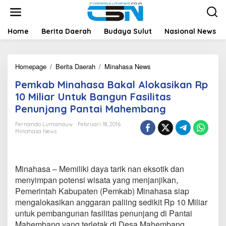
L
e
w
a
Home
Berita Daerah
Budaya Sulut
Nasional News
t
i
k
Homepage
/
Berita Daerah
/
Minahasa News
P
e
e
k
Pemkab Minahasa Bakal Alokasikan Rp
m
o
k
n
10 Miliar Untuk Bangun Fasilitas
a
t
Penunjang Pantai Mahembang
b
e
M
n
Fernando Lumanauw
Februari 18, 2016
i
Minahasa News
n
a
h
a
Minahasa – Memiliki daya tarik nan eksotik dan
s
menyimpan potensi wisata yang menjanjikan,
a
Pemerintah Kabupaten (Pemkab) Minahasa siap
B
mengalokasikan anggaran paliing sedikit Rp 10 Miliar
a
k
untuk pembangunan fasilitas penunjang di Pantai
a
Mahembang yang terletak di Desa Mahembang