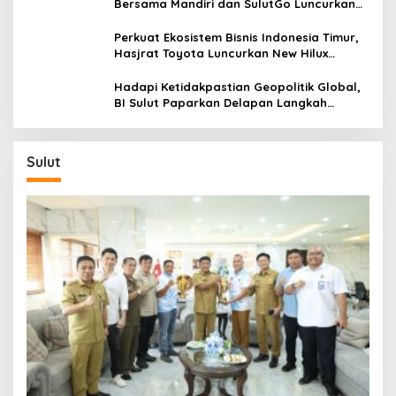
Bersama Mandiri dan SulutGo Luncurkan
Sentra Kas Mitra Utama, Jangkau Wilayah
Kepulauan
Perkuat Ekosistem Bisnis Indonesia Timur,
Hasjrat Toyota Luncurkan New Hilux
Generasi ke-9 di Manado
Hadapi Ketidakpastian Geopolitik Global,
BI Sulut Paparkan Delapan Langkah
Strategis Perkuat Rupiah dan Stabilitas
Ekonomi
Sulut