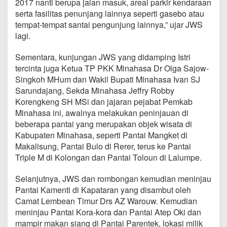
2017 nanti berupa jalan masuk, areal parkir kendaraan
k
serta fasilitas penunjang lainnya seperti gasebo atau
B
a
tempat-tempat santai pengunjung lainnya,” ujar JWS
n
lagi.
g
u
Sementara, kunjungan JWS yang didamping Istri
n
tercinta juga Ketua TP PKK Minahasa Dr Olga Sajow-
F
a
Singkoh MHum dan Wakil Bupati Minahasa Ivan SJ
s
Sarundajang, Sekda Minahasa Jeffry Robby
i
Korengkeng SH MSi dan jajaran pejabat Pemkab
l
Minahasa ini, awalnya melakukan peninjauan di
i
beberapa pantai yang merupakan objek wisata di
t
a
Kabupaten Minahasa, seperti Pantai Mangket di
s
Makalisung, Pantai Bulo di Rerer, terus ke Pantai
P
Triple M di Kolongan dan Pantai Toloun di Lalumpe.
e
n
Selanjutnya, JWS dan rombongan kemudian meninjau
u
n
Pantai Kamenti di Kapataran yang disambut oleh
j
Camat Lembean Timur Drs AZ Warouw. Kemudian
a
meninjau Pantai Kora-kora dan Pantai Atep Oki dan
n
mampir makan siang di Pantai Parentek, lokasi milik
g