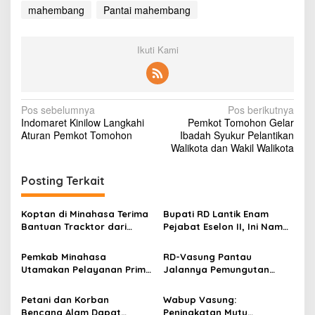
mahembang
Pantai mahembang
Ikuti Kami
N
Pos sebelumnya
Pos berikutnya
Indomaret Kinilow Langkahi
Pemkot Tomohon Gelar
a
Aturan Pemkot Tomohon
Ibadah Syukur Pelantikan
v
Walikota dan Wakil Walikota
i
Posting Terkait
g
a
Koptan di Minahasa Terima
Bupati RD Lantik Enam
s
Bantuan Tracktor dari
Pejabat Eselon II, Ini Nama-
Gubernur, Dukung
nama Mereka
i
Ketahanan Pangan
Pemkab Minahasa
RD-Vasung Pantau
p
Utamakan Pelayanan Prima
Jalannya Pemungutan
Kepada Masyarakat
Suara Pilhut Serentak di
o
Minahasa
Petani dan Korban
Wabup Vasung:
s
Bencana Alam Dapat
Peningkatan Mutu