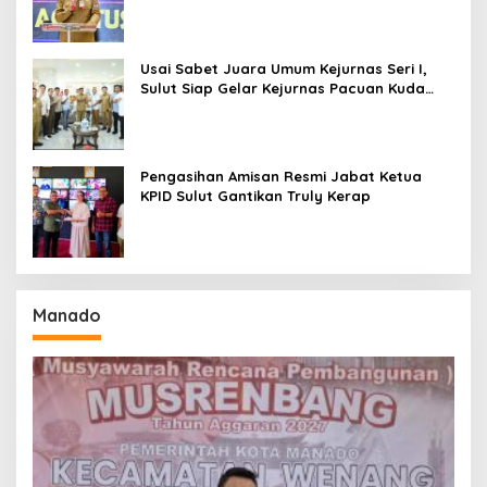
Amurang
Usai Sabet Juara Umum Kejurnas Seri I,
Sulut Siap Gelar Kejurnas Pacuan Kuda
Seri II Piala Presiden di Tompaso
Pengasihan Amisan Resmi Jabat Ketua
KPID Sulut Gantikan Truly Kerap
Manado