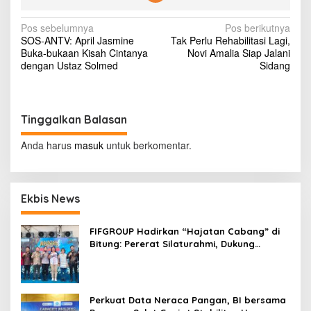
a
d
N
Pos sebelumnya
Pos berikutnya
i
SOS-ANTV: April Jasmine
Tak Perlu Rehabilitasi Lagi,
K
a
Buka-bukaan Kisah Cintanya
Novi Amalia Siap Jalani
u
v
dengan Ustaz Solmed
Sidang
r
i
i
k
g
u
l
Tinggalkan Balasan
a
u
s
m
Anda harus
masuk
untuk berkomentar.
d
i
i
S
p
D
Ekbis News
o
A
m
s
e
FIFGROUP Hadirkan “Hajatan Cabang” di
r
Bitung: Pererat Silaturahmi, Dukung
i
Ekonomi Lokal & Tawarkan Beragam
k
Promo Khusus
a
Perkuat Data Neraca Pangan, BI bersama