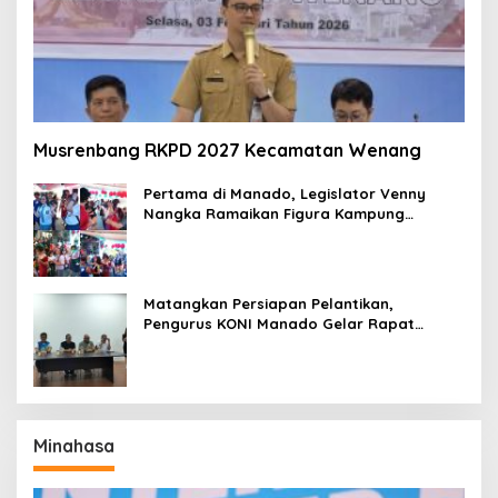
Musrenbang RKPD 2027 Kecamatan Wenang
Pertama di Manado, Legislator Venny
Nangka Ramaikan Figura Kampung
Titiwungen Utara
Matangkan Persiapan Pelantikan,
Pengurus KONI Manado Gelar Rapat
Perdana
Minahasa