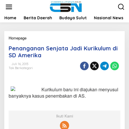
L
e
w
a
Home
Berita Daerah
Budaya Sulut
Nasional News
t
i
k
Homepage
P
e
e
k
Penanganan Senjata Jadi Kurikulum di
n
o
a
n
SD Amerika
n
t
g
e
Juli 16, 2013
Tak Berkategori
a
n
n
a
n
Kurikulum baru ini diajukan menyusul
S
e
banyaknya kasus penembakan di AS.
n
j
a
t
Ikuti Kami
a
J