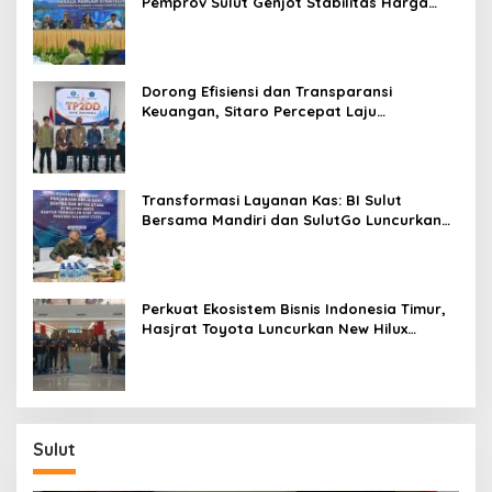
Pemprov Sulut Genjot Stabilitas Harga
dan Kendalikan Inflasi
Dorong Efisiensi dan Transparansi
Keuangan, Sitaro Percepat Laju
Digitalisasi Transaksi Bersama BI Sulut
Transformasi Layanan Kas: BI Sulut
Bersama Mandiri dan SulutGo Luncurkan
Sentra Kas Mitra Utama, Jangkau Wilayah
Kepulauan
Perkuat Ekosistem Bisnis Indonesia Timur,
Hasjrat Toyota Luncurkan New Hilux
Generasi ke-9 di Manado
Sulut