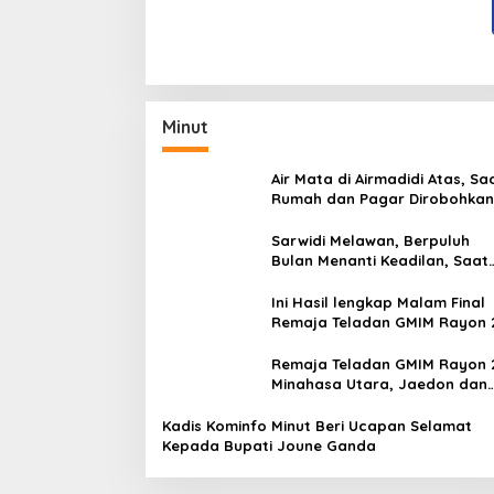
Minut
Air Mata di Airmadidi Atas, Sa
Rumah dan Pagar Dirobohkan
Harapan Keadilan Belum Pa
Sarwidi Melawan, Berpuluh
Bulan Menanti Keadilan, Saat
Eksekusi Menjelang Justru
Harapan Diuji
Ini Hasil lengkap Malam Final
Remaja Teladan GMIM Rayon 
Minut Tahun 2026
Remaja Teladan GMIM Rayon 
Minahasa Utara, Jaedon dan
Gracia Bersinar dan Raih Gel
Bergengsi
Kadis Kominfo Minut Beri Ucapan Selamat
Kepada Bupati Joune Ganda