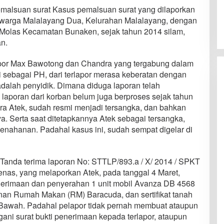
alsuan surat Kasus pemalsuan surat yang dilaporkan
 warga Malalayang Dua, Kelurahan Malalayang, dengan
 Molas Kecamatan Bunaken, sejak tahun 2014 silam,
n.
apor Max Bawotong dan Chandra yang tergabung dalam
i sebagai PH, dari terlapor merasa keberatan dengan
 adalah penyidik. Dimana diduga laporan telah
 laporan dari korban belum juga berproses sejak tahun
ra Atek, sudah resmi menjadi tersangka, dan bahkan
a. Serta saat ditetapkannya Atek sebagai tersangka,
penahanan. Padahal kasus ini, sudah sempat digelar di
Tanda terima laporan No: STTLP/893.a / X/ 2014 / SPKT
enas, yang melaporkan Atek, pada tanggal 4 Maret,
enerimaan dan penyerahan 1 unit mobil Avanza DB 4568
unan Rumah Makan (RM) Baracuda, dan sertifikat tanah
Bawah. Padahal pelapor tidak pernah membuat ataupun
ni surat bukti penerimaan kepada terlapor, ataupun