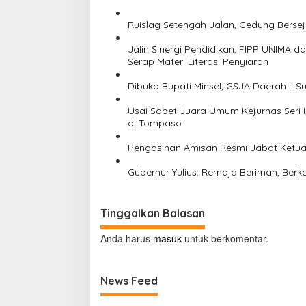
g
a
Ruislag Setengah Jalan, Gedung Bersej
s
Jalin Sinergi Pendidikan, FIPP UNIMA 
i
Serap Materi Literasi Penyiaran
p
Dibuka Bupati Minsel, GSJA Daerah II 
o
Usai Sabet Juara Umum Kejurnas Seri I,
s
di Tompaso
Pengasihan Amisan Resmi Jabat Ketua 
Gubernur Yulius: Remaja Beriman, Berk
Tinggalkan Balasan
Anda harus
masuk
untuk berkomentar.
News Feed