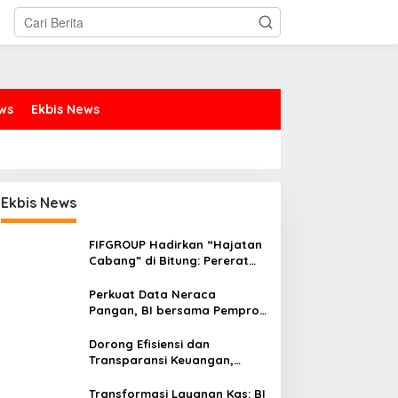
ews
Ekbis News
Ekbis News
FIFGROUP Hadirkan “Hajatan
Cabang” di Bitung: Pererat
Silaturahmi, Dukung Ekonomi
Lokal & Tawarkan Beragam
Perkuat Data Neraca
Promo Khusus
Pangan, BI bersama Pemprov
Sulut Genjot Stabilitas Harga
dan Kendalikan Inflasi
Dorong Efisiensi dan
Transparansi Keuangan,
Sitaro Percepat Laju
Digitalisasi Transaksi
Transformasi Layanan Kas: BI