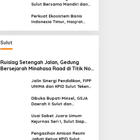
Bersama BI Sulut
Sulut Bersama Mandiri dan
SulutGo Luncurkan Sentra
Kas Mitra Utama, Jangkau
Perkuat Ekosistem Bisnis
Wilayah Kepulauan
Indonesia Timur, Hasjrat
Toyota Luncurkan New Hilux
Generasi ke-9 di Manado
Sulut
Ruislag Setengah Jalan, Gedung
Bersejarah Minahasa Raad di Titik Nol
Manado Milik TNI-AL
Jalin Sinergi Pendidikan, FIPP
UNIMA dan KPID Sulut Teken
Kerja Sama; Mahasiswa Baru
Antusias Serap Materi Literasi
Dibuka Bupati Minsel, GSJA
Penyiaran
Daerah II Sulut dan
Gorontalo Sukses Gelar
Rakerda di Amurang
Usai Sabet Juara Umum
Kejurnas Seri I, Sulut Siap
Gelar Kejurnas Pacuan Kuda
Seri II Piala Presiden di
Pengasihan Amisan Resmi
Tompaso
Jabat Ketua KPID Sulut