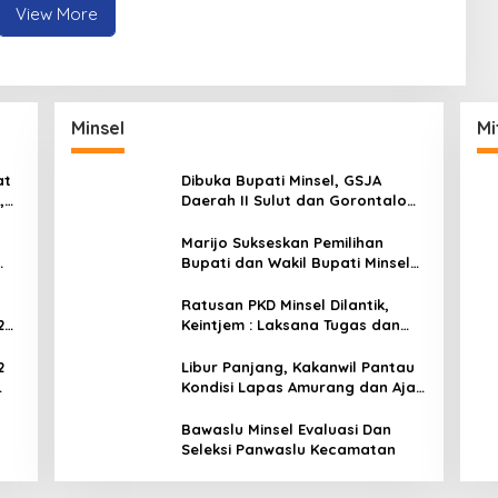
View More
Minsel
Mi
at
Dibuka Bupati Minsel, GSJA
,
Daerah II Sulut dan Gorontalo
dam
Sukses Gelar Rakerda di
Amurang
Marijo Sukseskan Pemilihan
Bupati dan Wakil Bupati Minsel
Tahun 2024
Ratusan PKD Minsel Dilantik,
2
Keintjem : Laksana Tugas dan
Tanggungjawab Dengan Baik
2
Libur Panjang, Kakanwil Pantau
Kondisi Lapas Amurang dan Ajak
ar
WBP Patuhi Aturan Yang Berlaku
Bawaslu Minsel Evaluasi Dan
Seleksi Panwaslu Kecamatan