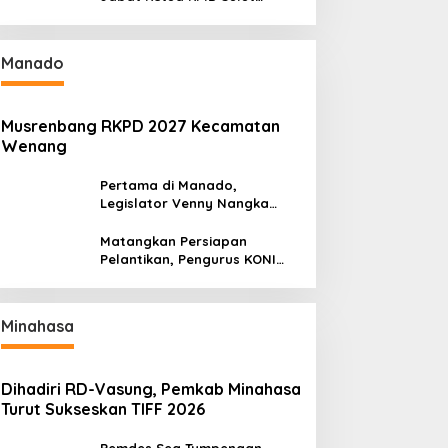
Gantikan Truly Kerap
Manado
Musrenbang RKPD 2027 Kecamatan
Wenang
Pertama di Manado,
Legislator Venny Nangka
Ramaikan Figura Kampung
Titiwungen Utara
Matangkan Persiapan
Pelantikan, Pengurus KONI
Manado Gelar Rapat
Perdana
Minahasa
Dihadiri RD-Vasung, Pemkab Minahasa
Turut Sukseskan TIFF 2026