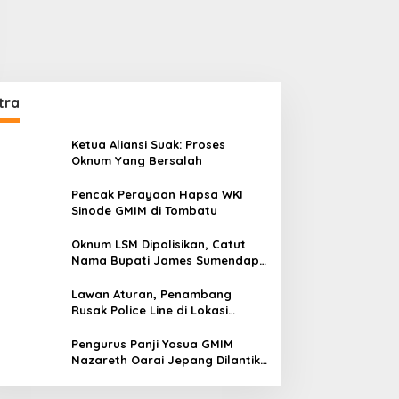
tra
Ketua Aliansi Suak: Proses
Oknum Yang Bersalah
Pencak Perayaan Hapsa WKI
Sinode GMIM di Tombatu
Oknum LSM Dipolisikan, Catut
Nama Bupati James Sumendap
dan Tipu Investor Rp 200 Juta
Lawan Aturan, Penambang
Rusak Police Line di Lokasi
Tambang di Mitra: Tangkap
Mereka!!
Pengurus Panji Yosua GMIM
Nazareth Oarai Jepang Dilantik.
Sumendap: Panji Yosua harus
Menjaga Dan Melindungi Jemaat