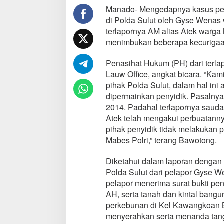
S
Manado- Mengedapnya kasus pem
u
di Polda Sulut oleh Gyse Wenas
l
terlapornya AM alias Atek warga
u
menimbukan beberapa kecurigaa
t
D
i
Penasihat Hukum (PH) dari terl
d
Lauw Office, angkat bicara. “Kam
u
pihak Polda Sulut, dalam hal ini
g
dipermainkan penyidik. Pasalnya
a
2014. Padahal terlapornya sauda
"
M
Atek telah mengakui perbuatanny
a
pihak penyidik tidak melakukan 
i
Mabes Polri,” terang Bawotong.
n
k
Diketahui dalam laporan dengan 
a
n
Polda Sulut dari pelapor Gyse W
"
pelapor menerima surat bukti p
K
AH, serta tanah dan kintal bang
a
perkebunan di Kel Kawangkoan 
s
u
menyerahkan serta menanda tanga
s