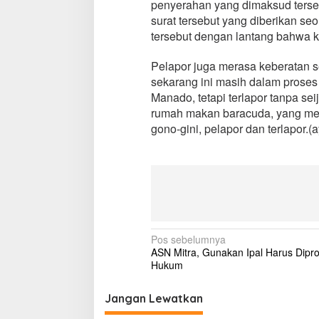
penyerahan yang dimaksud terse
P
surat tersebut yang diberikan seo
e
tersebut dengan lantang bahwa ka
m
a
l
Pelapor juga merasa keberatan 
s
sekarang ini masih dalam proses
u
Manado, tetapi terlapor tanpa s
a
rumah makan baracuda, yang mer
n
gono-gini, pelapor dan terlapor.(a
S
u
r
a
t
N
Pos sebelumnya
ASN Mitra, Gunakan Ipal Harus Dipr
a
Hukum
v
i
Jangan Lewatkan