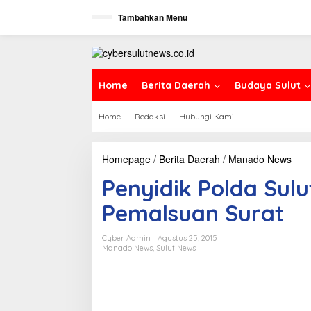
L
Tambahkan Menu
e
w
a
t
i
k
Home
Berita Daerah
Budaya Sulut
e
k
Home
Redaksi
Hubungi Kami
o
n
t
e
Homepage
/
Berita Daerah
/
Manado News
P
n
e
Penyidik Polda Sul
n
y
Pemalsuan Surat
i
d
i
Cyber Admin
Agustus 25, 2015
k
Manado News
,
Sulut News
P
o
l
d
a