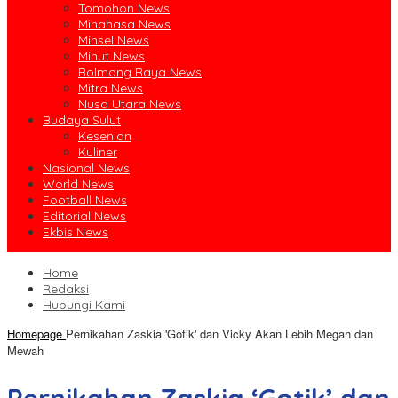
Tomohon News
Minahasa News
Minsel News
Minut News
Bolmong Raya News
Mitra News
Nusa Utara News
Budaya Sulut
Kesenian
Kuliner
Nasional News
World News
Football News
Editorial News
Ekbis News
Home
Redaksi
Hubungi Kami
Homepage
Pernikahan Zaskia 'Gotik' dan Vicky Akan Lebih Megah dan
Mewah