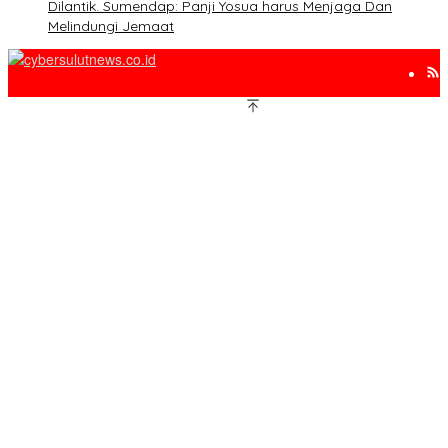
Dilantik. Sumendap: Panji Yosua harus Menjaga Dan
Melindungi Jemaat
www.cybersulutnews.co.id 2010-2025