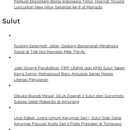
Perkuat Ekosistem Bisnis Indonesia Timur, Hasjrat Toyota
Luncurkan New Hilux Generasi ke-9 di Manado
Sulut
Ruislag Setengah Jalan, Gedung Bersejarah Minahasa
Raad di Titik Nol Manado Milik TNI-AL
Jalin Sinergi Pendidikan, FIPP UNIMA dan KPID Sulut Teken
Kerja Sama; Mahasiswa Baru Antusias Serap Materi
Literasi Penyiaran
Dibuka Bupati Minsel, GSJA Daerah II Sulut dan Gorontalo
Sukses Gelar Rakerda di Amurang
Usai Sabet Juara Umum Kejurnas Seri I, Sulut Siap Gelar
Kejurnas Pacuan Kuda Seri II Piala Presiden di Tompaso