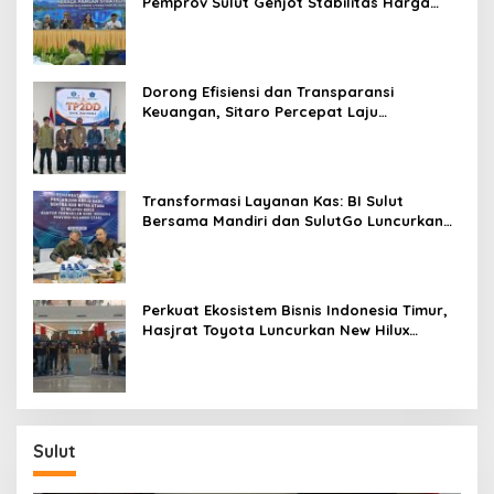
Pemprov Sulut Genjot Stabilitas Harga
r
dan Kendalikan Inflasi
Dorong Efisiensi dan Transparansi
Keuangan, Sitaro Percepat Laju
Digitalisasi Transaksi Bersama BI Sulut
Transformasi Layanan Kas: BI Sulut
Bersama Mandiri dan SulutGo Luncurkan
Sentra Kas Mitra Utama, Jangkau Wilayah
Kepulauan
Perkuat Ekosistem Bisnis Indonesia Timur,
Hasjrat Toyota Luncurkan New Hilux
Generasi ke-9 di Manado
Sulut