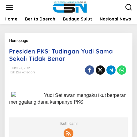
L
e
w
a
Home
Berita Daerah
Budaya Sulut
Nasional News
t
i
k
Homepage
P
e
r
k
Presiden PKS: Tudingan Yudi Sama
e
o
s
n
Sekali Tidak Benar
i
t
d
e
Mei 24, 2013
Tak Berkategori
e
n
n
P
K
Yudi Setiawan mengaku ikut berperan
S
:
menggalang dana kampanye PKS
T
u
d
i
Ikuti Kami
n
g