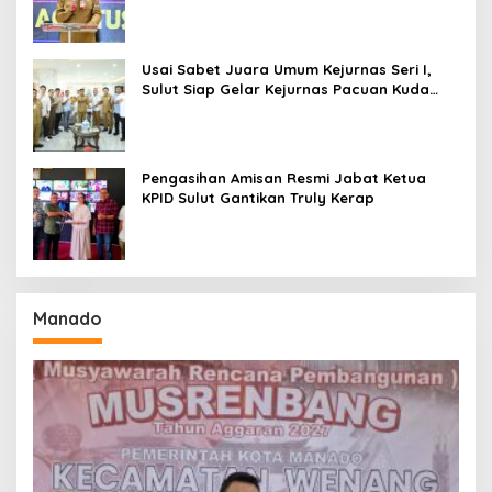
Amurang
Usai Sabet Juara Umum Kejurnas Seri I,
Sulut Siap Gelar Kejurnas Pacuan Kuda
Seri II Piala Presiden di Tompaso
Pengasihan Amisan Resmi Jabat Ketua
KPID Sulut Gantikan Truly Kerap
Manado