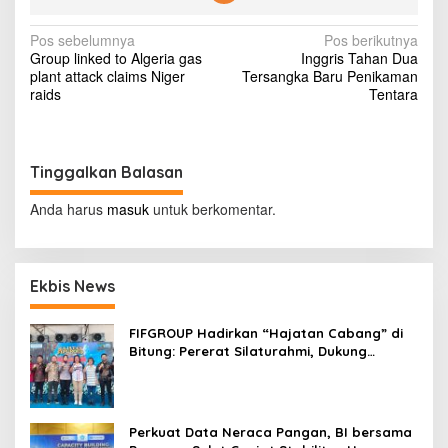
a
n
N
Pos sebelumnya
Pos berikutnya
Y
Group linked to Algeria gas
Inggris Tahan Dua
u
a
plant attack claims Niger
Tersangka Baru Penikaman
d
v
raids
Tentara
i
S
i
a
g
m
a
Tinggalkan Balasan
a
S
s
e
Anda harus
masuk
untuk berkomentar.
k
i
a
l
p
i
Ekbis News
o
T
i
s
d
FIFGROUP Hadirkan “Hajatan Cabang” di
a
Bitung: Pererat Silaturahmi, Dukung
k
Ekonomi Lokal & Tawarkan Beragam
B
Promo Khusus
e
n
Perkuat Data Neraca Pangan, BI bersama
a