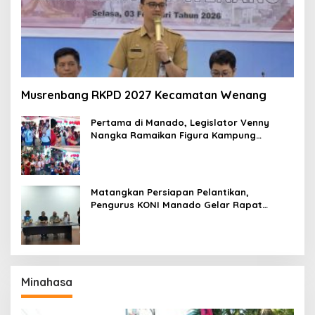
Musrenbang RKPD 2027 Kecamatan Wenang
Pertama di Manado, Legislator Venny
Nangka Ramaikan Figura Kampung
Titiwungen Utara
Matangkan Persiapan Pelantikan,
Pengurus KONI Manado Gelar Rapat
Perdana
Minahasa