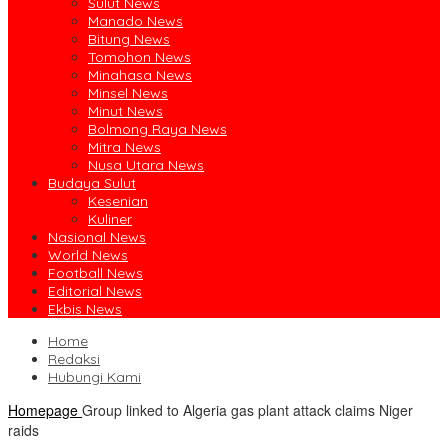
Sulut News
Manado News
Bitung News
Tomohon News
Minahasa News
Minsel News
Minut News
Bolmong Raya News
Mitra News
Nusa Utara News
Budaya Sulut
Kesenian
Kuliner
Nasional News
World News
Football News
Editorial News
Ekbis News
Home
Redaksi
Hubungi Kami
Homepage
Group linked to Algeria gas plant attack claims Niger
raids