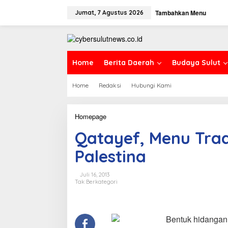
L
Tambahkan Menu
e
Jumat, 7 Agustus 2026
w
a
t
i
k
Home
Berita Daerah
Budaya Sulut
e
k
Home
Redaksi
Hubungi Kami
o
n
t
e
Homepage
Q
n
a
Qatayef, Menu Trad
t
a
Palestina
y
e
f
Juli 16, 2013
,
Tak Berkategori
M
e
n
u
Bentuk hidangan 
T