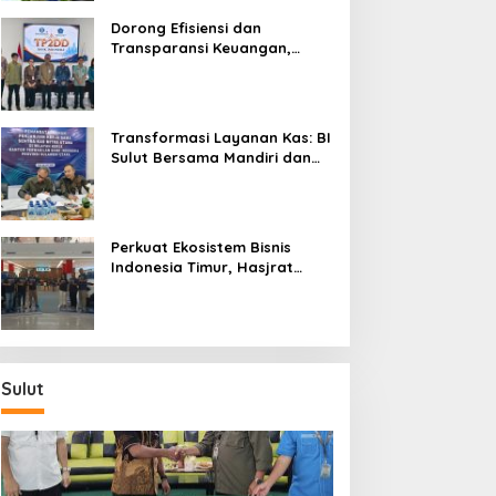
Dorong Efisiensi dan
Transparansi Keuangan,
Sitaro Percepat Laju
Digitalisasi Transaksi
Bersama BI Sulut
Transformasi Layanan Kas: BI
Sulut Bersama Mandiri dan
SulutGo Luncurkan Sentra
Kas Mitra Utama, Jangkau
Wilayah Kepulauan
Perkuat Ekosistem Bisnis
Indonesia Timur, Hasjrat
Toyota Luncurkan New Hilux
Generasi ke-9 di Manado
Sulut