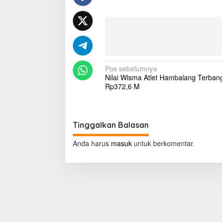
r
a
d
i
s
i
o
N
Pos sebelumnya
n
Nilai Wisma Atlet Hambalang Terban
a
a
Rp372,6 M
l
v
R
a
i
m
g
a
Tinggalkan Balasan
d
a
a
Anda harus
masuk
untuk berkomentar.
n
s
d
i
i
P
p
a
o
l
e
s
s
t