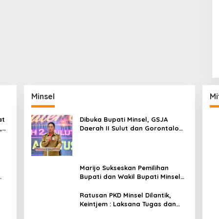
Minsel
Mi
at
Dibuka Bupati Minsel, GSJA
,
Daerah II Sulut dan Gorontalo
dam
Sukses Gelar Rakerda di
Amurang
Marijo Sukseskan Pemilihan
Bupati dan Wakil Bupati Minsel
Tahun 2024
Ratusan PKD Minsel Dilantik,
Keintjem : Laksana Tugas dan
Tanggungjawab Dengan Baik