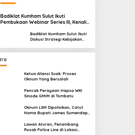
Badiklat Kumham Sulut Ikuti
Pembukaan Webinar Series III, Kenali
Potensimu Maksimalkan Performamu
Badiklat Kumham Sulut Ikuti
Diskusi Strategi Kebijakan
Permenkumham No 15 Tahun
2020
tra
Ketua Aliansi Suak: Proses
Oknum Yang Bersalah
Pencak Perayaan Hapsa WKI
Sinode GMIM di Tombatu
Oknum LSM Dipolisikan, Catut
Nama Bupati James Sumendap
dan Tipu Investor Rp 200 Juta
Lawan Aturan, Penambang
Rusak Police Line di Lokasi