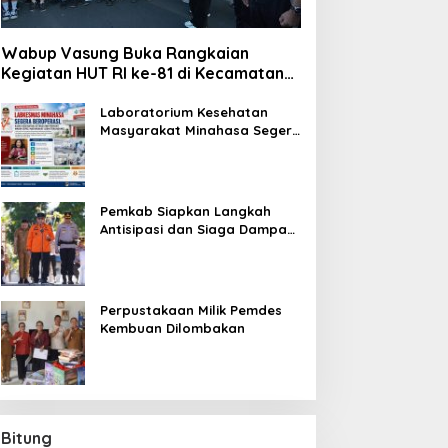
Wabup Vasung Buka Rangkaian
Kegiatan HUT RI ke-81 di Kecamatan
Tompaso Raya
Laboratorium Kesehatan
Masyarakat Minahasa Segera
Beroperasi, Ini Kegunaannya
Pemkab Siapkan Langkah
Antisipasi dan Siaga Dampak
El Nino di Minahasa
Perpustakaan Milik Pemdes
Kembuan Dilombakan
Bitung