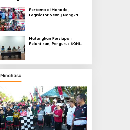
Pertama di Manado,
Legislator Venny Nangka
Ramaikan Figura Kampung
Titiwungen Utara
Matangkan Persiapan
Pelantikan, Pengurus KONI
Manado Gelar Rapat
Perdana
Minahasa