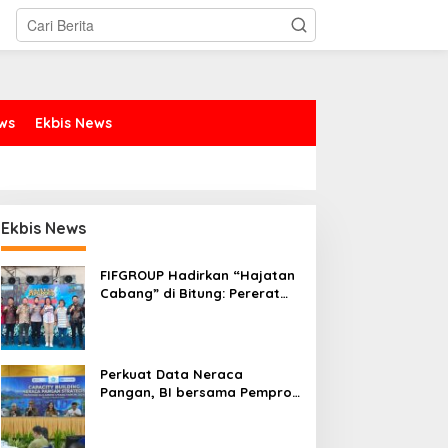
ews
Ekbis News
Ekbis News
FIFGROUP Hadirkan “Hajatan
Cabang” di Bitung: Pererat
Silaturahmi, Dukung Ekonomi
Lokal & Tawarkan Beragam
Promo Khusus
Perkuat Data Neraca
Pangan, BI bersama Pemprov
Sulut Genjot Stabilitas Harga
dan Kendalikan Inflasi