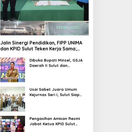
Jalin Sinergi Pendidikan, FIPP UNIMA
dan KPID Sulut Teken Kerja Sama;
Mahasiswa Baru Antusias Serap Materi
Literasi Penyiaran
Dibuka Bupati Minsel, GSJA
Daerah II Sulut dan
Gorontalo Sukses Gelar
Rakerda di Amurang
Usai Sabet Juara Umum
Kejurnas Seri I, Sulut Siap
Gelar Kejurnas Pacuan Kuda
Seri II Piala Presiden di
Tompaso
Pengasihan Amisan Resmi
Jabat Ketua KPID Sulut
Gantikan Truly Kerap