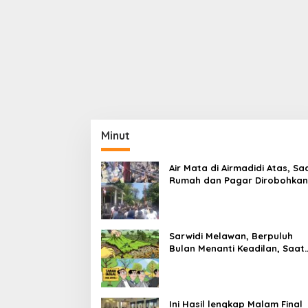
Minut
Air Mata di Airmadidi Atas, Sa
Rumah dan Pagar Dirobohkan
Harapan Keadilan Belum Pa
Sarwidi Melawan, Berpuluh
Bulan Menanti Keadilan, Saat
Eksekusi Menjelang Justru
Harapan Diuji
Ini Hasil lengkap Malam Final