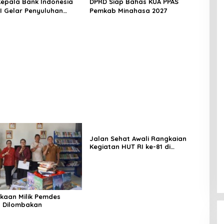
 Kepala Bank Indonesia
DPRD Siap Bahas KUA PPAS
EI Gelar Penyuluhan
Pemkab Minahasa 2027
di Minahasa
Jalan Sehat Awali Rangkaian
Kegiatan HUT RI ke-81 di
Minahasa
kaan Milik Pemdes
 Dilombakan