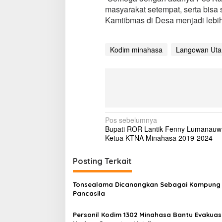
P
masyarakat setempat, serta bisa
o
Kamtibmas di Desa menjadi lebi
s
K
a
Kodim minahasa
Langowan Uta
m
l
i
n
g
T
e
m
N
Pos sebelumnya
p
Bupati ROR Lantik Fenny Lumanauw
a
a
Ketua KTNA Minahasa 2019-2024
n
v
g
T
i
Posting Terkait
i
g
g
a
Tonsealama Dicanangkan Sebagai Kampung
a
Pancasila
s
Personil Kodim 1302 Minahasa Bantu Evakuas
i