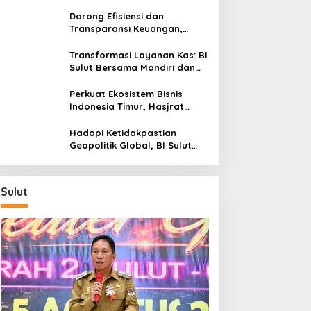
Sulut Genjot Stabilitas Harga
dan Kendalikan Inflasi
Dorong Efisiensi dan
Transparansi Keuangan,
Sitaro Percepat Laju
Digitalisasi Transaksi
Transformasi Layanan Kas: BI
Bersama BI Sulut
Sulut Bersama Mandiri dan
SulutGo Luncurkan Sentra
Kas Mitra Utama, Jangkau
Perkuat Ekosistem Bisnis
Wilayah Kepulauan
Indonesia Timur, Hasjrat
Toyota Luncurkan New Hilux
Generasi ke-9 di Manado
Hadapi Ketidakpastian
Geopolitik Global, BI Sulut
Paparkan Delapan Langkah
Strategis Perkuat Rupiah dan
Stabilitas Ekonomi
Sulut