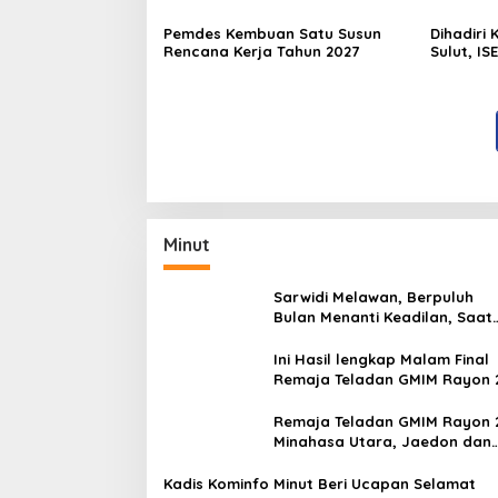
Pemdes Kembuan Satu Susun
Dihadiri
Rencana Kerja Tahun 2027
Sulut, IS
Ekonomi 
Minut
Sarwidi Melawan, Berpuluh
Bulan Menanti Keadilan, Saat
Eksekusi Menjelang Justru
Harapan Diuji
Ini Hasil lengkap Malam Final
Remaja Teladan GMIM Rayon 
Minut Tahun 2026
Remaja Teladan GMIM Rayon 
Minahasa Utara, Jaedon dan
Gracia Bersinar dan Raih Gel
Bergengsi
Kadis Kominfo Minut Beri Ucapan Selamat