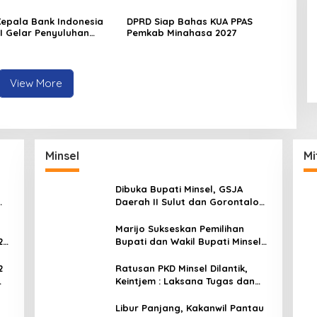
 Kepala Bank Indonesia
DPRD Siap Bahas KUA PPAS
EI Gelar Penyuluhan
Pemkab Minahasa 2027
di Minahasa
View More
Minsel
Mi
Dibuka Bupati Minsel, GSJA
Daerah II Sulut dan Gorontalo
Sukses Gelar Rakerda di
Amurang
Marijo Sukseskan Pemilihan
2
Bupati dan Wakil Bupati Minsel
Tahun 2024
2
Ratusan PKD Minsel Dilantik,
Keintjem : Laksana Tugas dan
ar
Tanggungjawab Dengan Baik
Libur Panjang, Kakanwil Pantau