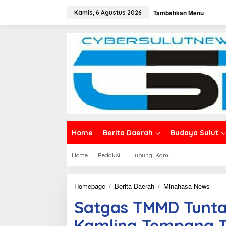
L
Tambahkan Menu
e
Kamis, 6 Agustus 2026
w
a
t
i
k
e
k
o
n
t
e
n
Home
Berita Daerah
Budaya Sulut
Home
Redaksi
Hubungi Kami
Homepage
/
Berita Daerah
/
Minahasa News
S
a
Satgas TMMD Tunt
t
g
Kamling Tempang T
a