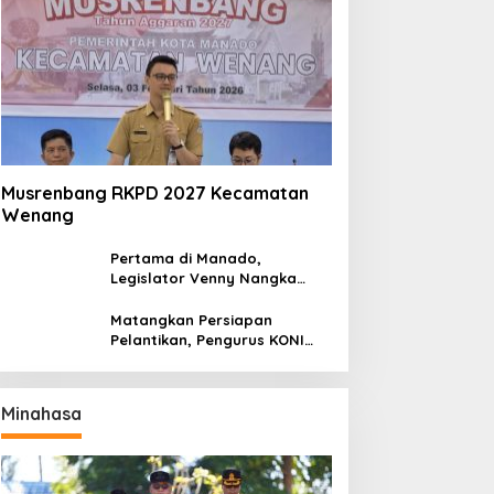
Musrenbang RKPD 2027 Kecamatan
Wenang
Pertama di Manado,
Legislator Venny Nangka
Ramaikan Figura Kampung
Titiwungen Utara
Matangkan Persiapan
Pelantikan, Pengurus KONI
Manado Gelar Rapat
Perdana
Minahasa