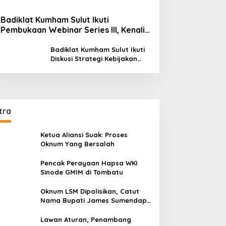
Badiklat Kumham Sulut Ikuti
Pembukaan Webinar Series III, Kenali
Potensimu Maksimalkan Performamu
Badiklat Kumham Sulut Ikuti
Diskusi Strategi Kebijakan
Permenkumham No 15 Tahun
2020
tra
Ketua Aliansi Suak: Proses
Oknum Yang Bersalah
Pencak Perayaan Hapsa WKI
Sinode GMIM di Tombatu
Oknum LSM Dipolisikan, Catut
Nama Bupati James Sumendap
dan Tipu Investor Rp 200 Juta
Lawan Aturan, Penambang