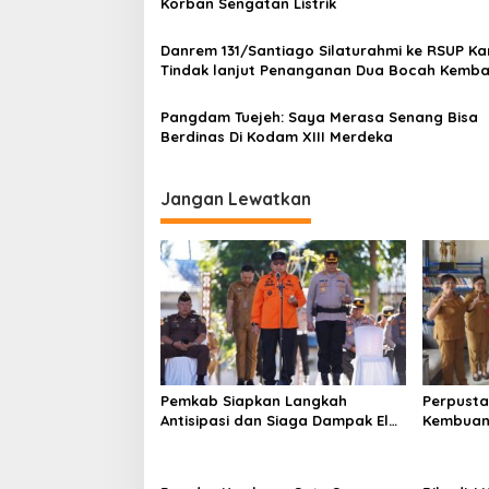
Korban Sengatan Listrik
p
o
Danrem 131/Santiago Silaturahmi ke RSUP K
Tindak lanjut Penanganan Dua Bocah Kemba
s
Pangdam Tuejeh: Saya Merasa Senang Bisa
Berdinas Di Kodam XIII Merdeka
Jangan Lewatkan
Pemkab Siapkan Langkah
Perpusta
Antisipasi dan Siaga Dampak El
Kembuan
Nino di Minahasa