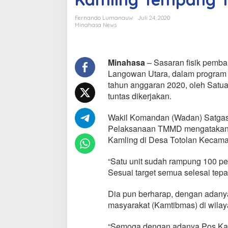
s
T
Fernando Lumanauw
Juli 24, 2020
M
Minahasa News
M
D
T
u
Minahasa
– Sasaran fisik pemb
n
Langowan Utara, dalam progra
t
tahun anggaran 2020, oleh Satua
a
tuntas dikerjakan.
s
k
a
Wakil Komandan (Wadan) Satgas
n
Pelaksanaan TMMD mengatakan, 
P
Kamling di Desa Totolan Kecama
e
m
“Satu unit sudah rampung 100 pe
b
a
Sesuai target semua selesai tepa
n
g
Dia pun berharap, dengan adany
u
masyarakat (Kamtibmas) di wilaya
n
a
“Semoga dengan adanya Pos Kaml
n