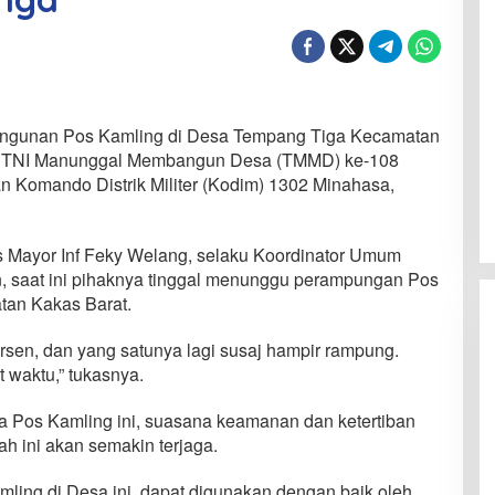
angunan Pos Kamling di Desa Tempang Tiga Kecamatan
m TNI Manunggal Membangun Desa (TMMD) ke-108
n Komando Distrik Militer (Kodim) 1302 Minahasa,
 Mayor Inf Feky Welang, selaku Koordinator Umum
saat ini pihaknya tinggal menunggu perampungan Pos
tan Kakas Barat.
rsen, dan yang satunya lagi susaj hampir rampung.
t waktu,” tukasnya.
a Pos Kamling ini, suasana keamanan dan ketertiban
h ini akan semakin terjaga.
ing di Desa ini, dapat digunakan dengan baik oleh