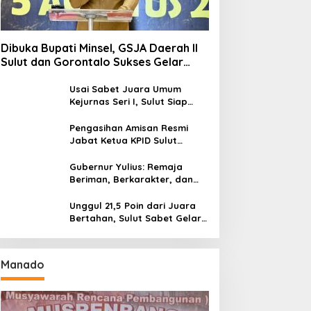
Dibuka Bupati Minsel, GSJA Daerah II
Sulut dan Gorontalo Sukses Gelar
Rakerda di Amurang
Usai Sabet Juara Umum
Kejurnas Seri I, Sulut Siap
Gelar Kejurnas Pacuan Kuda
Seri II Piala Presiden di
Pengasihan Amisan Resmi
Tompaso
Jabat Ketua KPID Sulut
Gantikan Truly Kerap
Gubernur Yulius: Remaja
Beriman, Berkarakter, dan
Berkarya Adalah Kekuatan
Sulawesi Utara
Unggul 21,5 Poin dari Juara
Bertahan, Sulut Sabet Gelar
Juara Umum Kejurnas
Pordasi Seri I Pangandaran
Manado