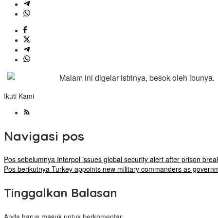
Malam ini digelar istrinya, besok oleh ibunya.
Ikuti Kami
Navigasi pos
Pos sebelumnya
Interpol issues global security alert after prison brea
Pos berikutnya
Turkey appoints new military commanders as governme
Tinggalkan Balasan
Anda harus
masuk
untuk berkomentar.