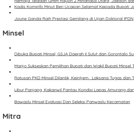
Remaja Teladan GMIM Rayon 2 Minahasa Utara, Jaedon dan 
Kadis Kominfo Minut Beri Ucapan Selamat Kepada Bupati 
Joune Ganda Raih Prestasi Gemilang di Ujian Doktoral IPDN
Minsel
Dibuka Bupati Minsel, GSJA Daerah II Sulut dan Gorontalo 
Marijo Sukseskan Pemilihan Bupati dan Wakil Bupati Minsel
Ratusan PKD Minsel Dilantik, Keintjem : Laksana Tugas da
Libur Panjang, Kakanwil Pantau Kondisi Lapas Amurang dan
Bawaslu Minsel Evaluasi Dan Seleksi Panwaslu Kecamatan
Mitra