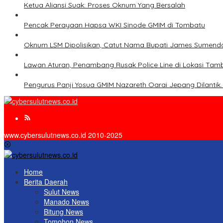
Ketua Aliansi Suak: Proses Oknum Yang Bersalah
Pencak Perayaan Hapsa WKI Sinode GMIM di Tombatu
Oknum LSM Dipolisikan, Catut Nama Bupati James Sumenda
Lawan Aturan, Penambang Rusak Police Line di Lokasi Tamb
Pengurus Panji Yosua GMIM Nazareth Oarai Jepang Dilantik
www.cybersulutnews.co.id 2010-2025
Home
Berita Daerah
Sulut News
Manado News
Bitung News
Tomohon News