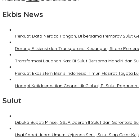
Ekbis News
Perkuat Data Neraca Pangan, BI bersama Pemprov Sulut Genj
Dorong Efisiensi dan Transparansi Keuangan, Sitaro Percepat
Transformasi Layanan Kas: BI Sulut Bersama Mandiri dan S
Perkuat Ekosistem Bisnis Indonesia Timur, Hasjrat Toyota L
Hadapi Ketidakpastian Geopolitik Global, BI Sulut Paparkan
Sulut
Dibuka Bupati Minsel, GSJA Daerah II Sulut dan Gorontalo 
Usai Sabet Juara Umum Kejurnas Seri I, Sulut Siap Gelar Ke