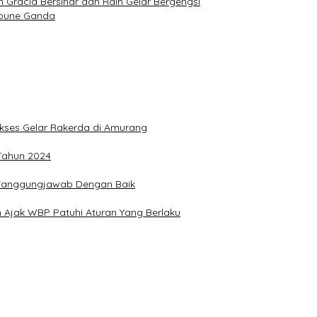
Gracia Bersinar dan Raih Gelar Bergengsi
Joune Ganda
Sukses Gelar Rakerda di Amurang
 Tahun 2024
n Tanggungjawab Dengan Baik
 Ajak WBP Patuhi Aturan Yang Berlaku