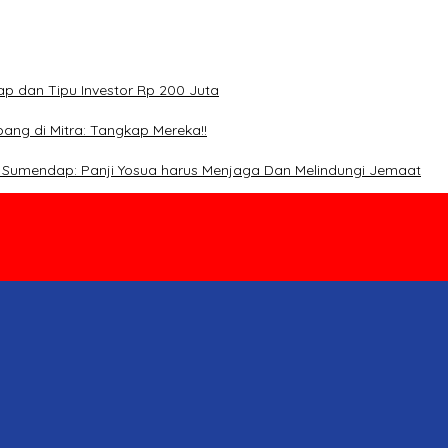
p dan Tipu Investor Rp 200 Juta
ang di Mitra: Tangkap Mereka!!
. Sumendap: Panji Yosua harus Menjaga Dan Melindungi Jemaat