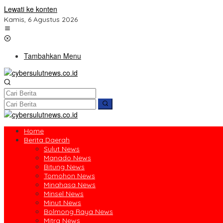
Lewati ke konten
Kamis, 6 Agustus 2026
Tambahkan Menu
Home
Berita Daerah
Sulut News
Manado News
Bitung News
Tomohon News
Minahasa News
Minsel News
Minut News
Bolmong Raya News
Mitra News