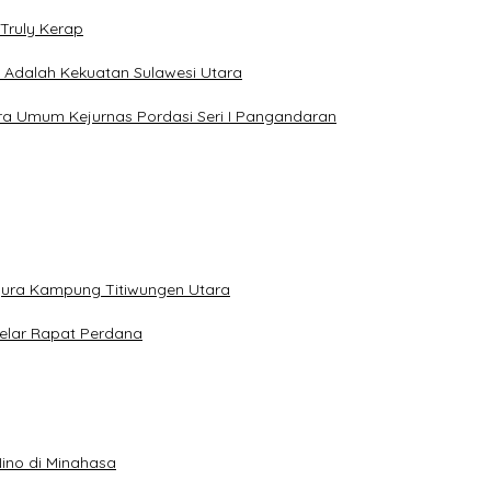
Truly Kerap
a Adalah Kekuatan Sulawesi Utara
uara Umum Kejurnas Pordasi Seri I Pangandaran
gura Kampung Titiwungen Utara
elar Rapat Perdana
ino di Minahasa