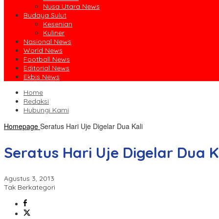
Nusa Utara News
Budaya Sulut
Kesenian
Kuliner
Nasional News
World News
Football News
Editorial News
Ekbis News
Home
Redaksi
Hubungi Kami
Homepage
Seratus Hari Uje Digelar Dua Kali
Seratus Hari Uje Digelar Dua K
Agustus 3, 2013
Tak Berkategori