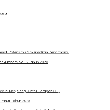
hasa
, Kenali Potensimu Maksimalkan Performamu
ermenkumham No 15 Tahun 2020
ekusi Menjelang Justru Harapan Diuji
2 Minut Tahun 2026