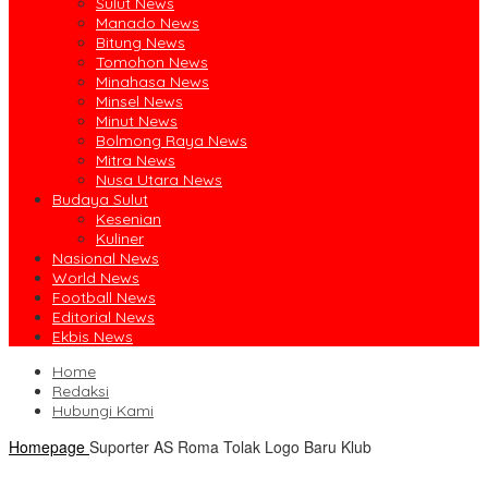
Sulut News
Manado News
Bitung News
Tomohon News
Minahasa News
Minsel News
Minut News
Bolmong Raya News
Mitra News
Nusa Utara News
Budaya Sulut
Kesenian
Kuliner
Nasional News
World News
Football News
Editorial News
Ekbis News
Home
Redaksi
Hubungi Kami
Homepage
Suporter AS Roma Tolak Logo Baru Klub