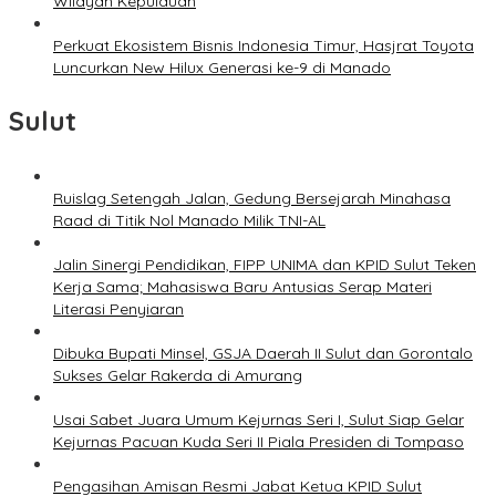
Wilayah Kepulauan
Perkuat Ekosistem Bisnis Indonesia Timur, Hasjrat Toyota
Luncurkan New Hilux Generasi ke-9 di Manado
Sulut
Ruislag Setengah Jalan, Gedung Bersejarah Minahasa
Raad di Titik Nol Manado Milik TNI-AL
Jalin Sinergi Pendidikan, FIPP UNIMA dan KPID Sulut Teken
Kerja Sama; Mahasiswa Baru Antusias Serap Materi
Literasi Penyiaran
Dibuka Bupati Minsel, GSJA Daerah II Sulut dan Gorontalo
Sukses Gelar Rakerda di Amurang
Usai Sabet Juara Umum Kejurnas Seri I, Sulut Siap Gelar
Kejurnas Pacuan Kuda Seri II Piala Presiden di Tompaso
Pengasihan Amisan Resmi Jabat Ketua KPID Sulut